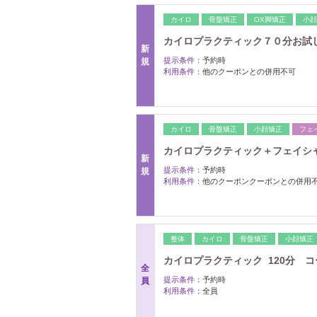
カイロ
骨盤矯正
OX脚矯正
小顔
カイロプラクティック７０分お試しコ
新
提示条件：
予約時
規
利用条件：
他のクーポンとの併用不可
カイロ
骨盤矯正
小顔矯正
フェ
カイロプラクティック＋フェイシャル
新
提示条件：
予約時
規
利用条件：
他のクーポンクーポンとの併用
整体
カイロ
骨盤矯正
小顔矯正
カイロプラクティック 120分 コ
全
提示条件：
予約時
員
利用条件：
全員