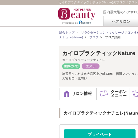
カイロプラクティックナチュレ(Nature)のブログ「テス
国内最大級のヘアサロ
ヘアサロン
総合トップ
>
リラクゼーション・マッサージサロン検
ナチュレ(Nature)
>
ブログ
>
ブログ詳細
カイロプラクティックNatur
カイロプラクティックナチュレ
埼玉県さいたま市大宮区上小町1396 福岡マンション1
大宮西口・北与野
クーポン
サロン情報
メニュー
カイロプラクティックナチュレ(Natur
プライベート