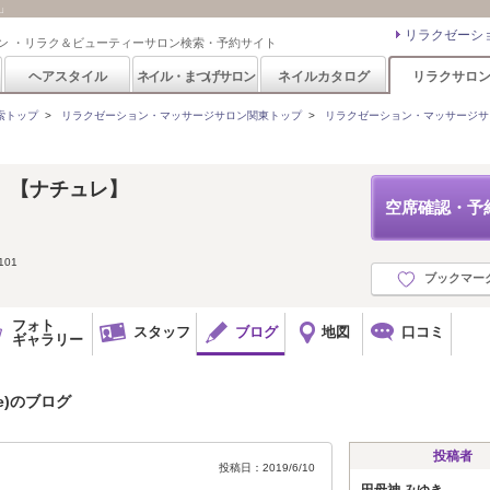
ト」
リラクゼーシ
ン ・リラク＆ビューティーサロン検索・予約サイト
ヘアスタイル
ネイル・まつげサロン
ネイルカタログ
リラクサロ
索トップ
>
リラクゼーション・マッサージサロン関東トップ
>
リラクゼーション・マッサージサ
e 【ナチュレ】
空席確認・予
01
ブックマー
フォト
スタッフ
ブログ
地図
口コミ
ギャラリー
e)のブログ
投稿者
投稿日：2019/6/10
田母神 みゆき