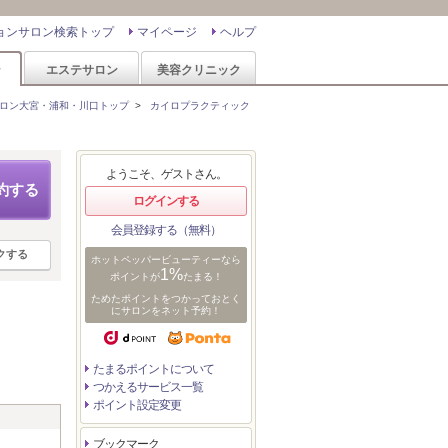
ョンサロン検索トップ
マイページ
ヘルプ
ン
エステサロン
美容クリニック
ロン大宮・浦和・川口トップ
>
カイロプラクティック
ようこそ、ゲストさん。
約する
ログインする
会員登録する（無料）
クする
ホットペッパービューティーなら
1%
ポイントが
たまる！
ためたポイントをつかっておとく
にサロンをネット予約！
たまるポイントについて
つかえるサービス一覧
ポイント設定変更
ブックマーク