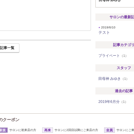
サロンの最新
●
2019/6/10
テスト
記事カテゴ
記事一覧
プライベート
（1）
スタッフ
田母神 みゆき
（1）
過去の記事
2019年6月分
（1）
)のクーポン
新規
サロンに初来店の方
再来
サロンに2回目以降にご来店の方
全員
サロンにご