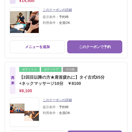
¥14,500
このクーポンの詳細
提示条件：
予約時
利用条件：
全員OK
メニューを追加
このクーポンで予約
ボディトリ
ボディケア
その他
【2回目以降の方★肩首疲れに】タイ古式65分
再
来
+ネックマッサージ10分 ￥8100
¥8,100
このクーポンの詳細
提示条件：
予約時
利用条件：
全員OK