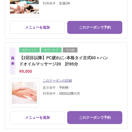
利用条件：
全員OK
メニューを追加
このクーポンで予約
ボディトリ
ボディケア
その他
【2回目以降】PC疲れに♪本格タイ古式60＋ハン
再
来
ドオイルマッサージ20 計85分
¥9,000
このクーポンの詳細
提示条件：
予約時
利用条件：
2回目以降の方
メニューを追加
このクーポンで予約