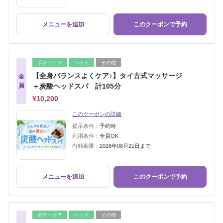
メニューを追加
このクーポンで予約
ボディケア
ヘッド
その他
【全身バランスよくケア♪】タイ古式マッサージ
全
員
＋炭酸ヘッドスパ 計105分
¥10,200
このクーポンの詳細
提示条件：
予約時
利用条件：
全員OK
有効期限：
2026年08月21日まで
メニューを追加
このクーポンで予約
ボディケア
ヘッド
その他