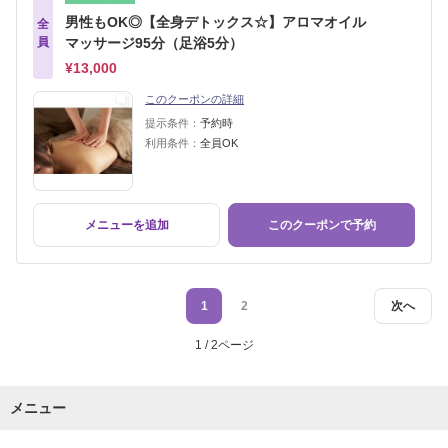
男性もOK◎【全身デトックス☆】アロマオイル
全
員
マッサージ95分（足浴5分）
¥13,000
このクーポンの詳細
提示条件：
予約時
利用条件：
全員OK
メニューを追加
このクーポンで予約
1
2
次へ
1 / 2ページ
メニュー