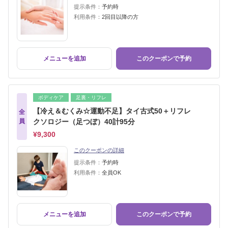
提示条件：
予約時
利用条件：
2回目以降の方
メニューを追加
このクーポンで予約
ボディケア
足裏・リフレ
【冷え＆むくみ☆運動不足】タイ古式50＋リフレ
全
員
クソロジー（足つぼ）40計95分
¥9,300
このクーポンの詳細
提示条件：
予約時
利用条件：
全員OK
メニューを追加
このクーポンで予約