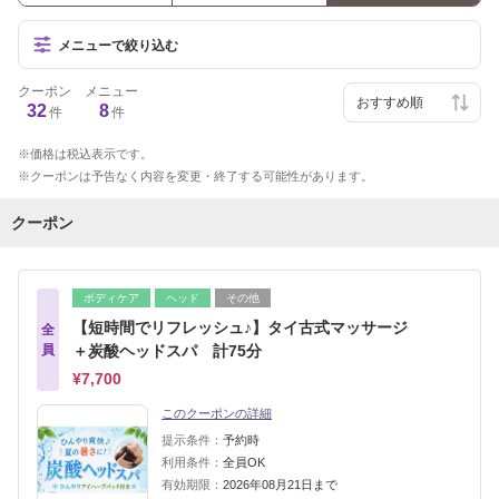
メニューで絞り込む
クーポン
メニュー
32
8
件
件
価格は税込表示です。
クーポンは予告なく内容を変更・終了する可能性があります。
クーポン
ボディケア
ヘッド
その他
【短時間でリフレッシュ♪】タイ古式マッサージ
全
員
＋炭酸ヘッドスパ 計75分
¥7,700
このクーポンの詳細
提示条件：
予約時
利用条件：
全員OK
有効期限：
2026年08月21日まで