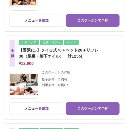
メニューを追加
このクーポンで予約
ボディケア
足裏・リフレ
ヘッド
【贅沢に♪】タイ古式70＋ヘッド20＋リフレ
全
員
30（足裏・膝下オイル） 計125分
¥12,800
このクーポンの詳細
提示条件：
予約時
利用条件：
全員OK
メニューを追加
このクーポンで予約