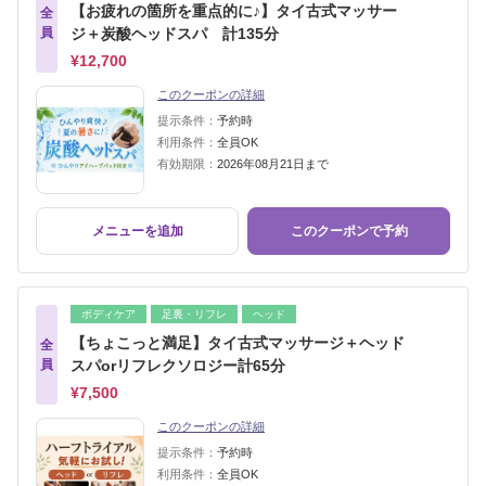
【お疲れの箇所を重点的に♪】タイ古式マッサー
全
員
ジ＋炭酸ヘッドスパ 計135分
¥12,700
このクーポンの詳細
提示条件：
予約時
利用条件：
全員OK
有効期限：
2026年08月21日まで
メニューを追加
このクーポンで予約
ボディケア
足裏・リフレ
ヘッド
【ちょこっと満足】タイ古式マッサージ＋ヘッド
全
員
スパorリフレクソロジー計65分
¥7,500
このクーポンの詳細
提示条件：
予約時
利用条件：
全員OK