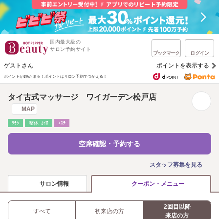
国内最大級の
サロン予約サイト
ブックマーク
ログイン
ゲストさん
ポイントを表示する
ポイントが1%たまる！
ポイントはサロン予約でつかえる！
タイ古式マッサージ ワイガーデン松戸店
MAP
ﾘﾗｸ
整体･ｶｲﾛ
ｴｽﾃ
空席確認・予約する
スタッフ募集を見る
サロン情報
クーポン・メニュー
2回目以降
すべて
初来店の方
来店の方