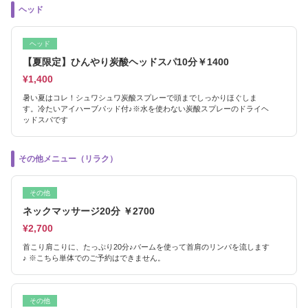
ヘッド
ヘッド
【夏限定】ひんやり炭酸ヘッドスパ10分￥1400
¥1,400
暑い夏はコレ！シュワシュワ炭酸スプレーで頭までしっかりほぐしま
す。冷たいアイハーブパッド付♪※水を使わない炭酸スプレーのドライヘ
ッドスパです
その他メニュー（リラク）
その他
ネックマッサージ20分 ￥2700
¥2,700
首こり肩こりに、たっぷり20分♪バームを使って首肩のリンパを流します
♪ ※こちら単体でのご予約はできません。
その他