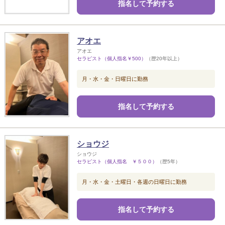
指名して予約する
アオエ
アオエ
セラピスト（個人指名￥500）
（歴20年以上）
月・水・金・日曜日に勤務
指名して予約する
ショウジ
ショウジ
セラピスト（個人指名 ￥５００）
（歴5年）
月・水・金・土曜日・各週の日曜日に勤務
指名して予約する