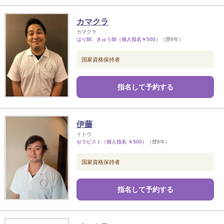
カマクラ
カマクラ
はり師、きゅう師（個人指名￥500）
（歴8年）
国家資格保持者
指名して予約する
伊藤
イトウ
セラピスト（個人指名 ￥500）
（歴8年）
国家資格保持者
指名して予約する