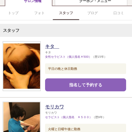
クーポン・メニュー
サロン情報
トップ
フォト
スタッフ
ブログ
口コミ
スタッフ
キタ
キタ
女性セラピスト（個人指名￥500）
（歴15年）
平日の晩と休日勤務
指名して予約する
モリカワ
モリカワ
セラピスト（個人指名 ￥５００）
（歴9年）
火曜と日曜午後に勤務