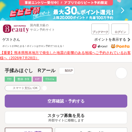
国内最大級の
サロン予約サイト
ブックマーク
ログイン
ゲストさん
ポイントを表示する
ポイントが1%たまる！
ポイントはサロン予約でつかえる！
【重要】熊本県熊本地方で発生した地震の影響のある地域へご予約されているお客
様へ（2026年7月28日）
手揉みほぐし Rアール
MAP
ﾘﾗｸ
整体･ｶｲﾛ
ｴｽﾃ
ﾘﾌﾚｯｼｭ
スマート支払いOK
空席確認・予約する
スタッフ募集を見る
外部サイトに移動します