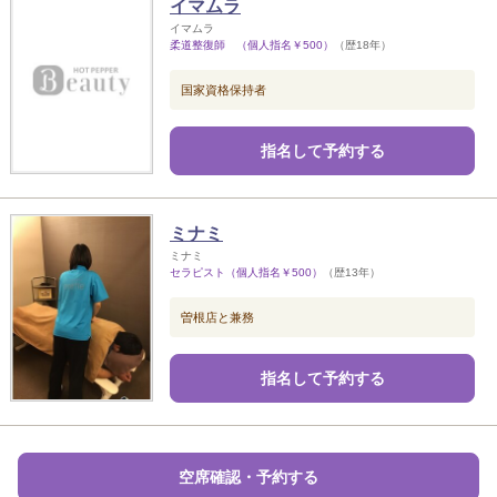
イマムラ
イマムラ
柔道整復師 （個人指名￥500）
（歴18年）
国家資格保持者
指名して予約する
ミナミ
ミナミ
セラピスト（個人指名￥500）
（歴13年）
曽根店と兼務
指名して予約する
空席確認・予約する