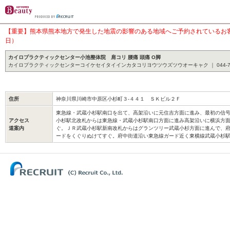
【重要】熊本県熊本地方で発生した地震の影響のある地域へご予約されているお客様
日）
カイロプラクティックセンター小池整体院 肩コリ 腰痛 頭痛 O脚
カイロプラクティックセンターコイケセイタイインカタコリヨウツウズツウオーキャク ｜ 044-744
住所
神奈川県川崎市中原区小杉町３‐４４１ ＳＫビル２Ｆ
東急線・武蔵小杉駅南口を出て、高架沿いに元住吉方面に進み、最初の信号
アクセス
小杉駅北改札からは東急線・武蔵小杉駅南口方面に進み高架沿いに横浜方
道案内
ぐ。ＪＲ武蔵小杉駅新南改札からはグランツリー武蔵小杉方面に進んで、
ードをくぐりぬけてすぐ。府中街道沿い東急線ガード近く東横線武蔵小杉