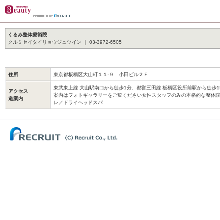
くるみ整体療術院
クルミセイタイリョウジュツイン ｜ 03-3972-6505
住所
東京都板橋区大山町１１‐９ 小田ビル２Ｆ
東武東上線 大山駅南口から徒歩1分、都営三田線 板橋区役所前駅から徒歩
アクセス
案内はフォトギャラリーをご覧ください女性スタッフのみの本格的な整体
道案内
レ／ドライヘッドスパ