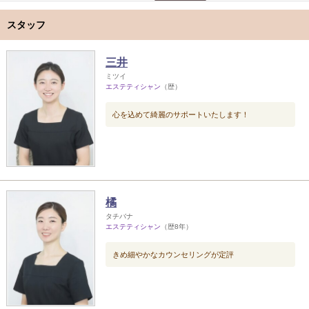
スタッフ
三井
ミツイ
エステティシャン
（歴）
心を込めて綺麗のサポートいたします！
橘
タチバナ
エステティシャン
（歴8年）
きめ細やかなカウンセリングが定評