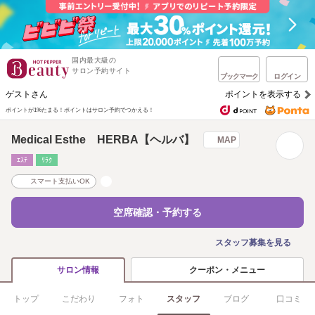
国内最大級の
サロン予約サイト
ブックマーク
ログイン
ゲストさん
ポイントを表示する
ポイントが1%たまる！
ポイントはサロン予約でつかえる！
Medical Esthe HERBA【ヘルバ】
MAP
ｴｽﾃ
ﾘﾗｸ
スマート支払いOK
空席確認・予約する
スタッフ募集を見る
クーポン・メニュー
サロン情報
トップ
こだわり
フォト
スタッフ
ブログ
口コミ