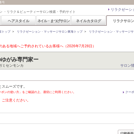
話番号
リラクゼーシ
ン ・リラク＆ビューティーサロン検索・予約サイト
ヘアスタイル
ネイル・まつげサロン
ネイルカタログ
リラクサロ
索トップ
>
リラクゼーション・マッサージサロン東海トップ
>
リラクゼーション・マッサージサ
ある地域へご予約されているお客様へ（2026年7月28日）
ー骨格のゆがみ専門家ー
ガミセンモンカ
サロン
とスムーズです。
ーポンの使い方」をご確認の上、適切にご利用ください。
クー
。ご注意ください。