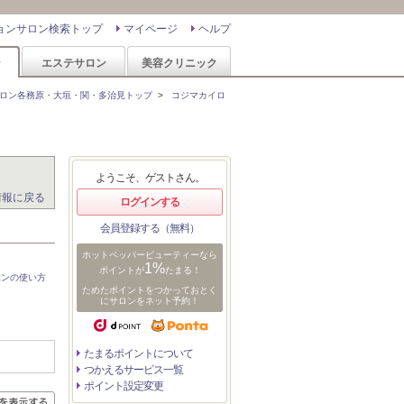
ョンサロン検索トップ
マイページ
ヘルプ
ン
エステサロン
美容クリニック
ロン各務原・大垣・関・多治見トップ
>
コジマカイロ
ようこそ、ゲストさん。
情報に戻る
ログインする
会員登録する（無料）
ホットペッパービューティーなら
1%
ポイントが
たまる！
ポンの使い方
ためたポイントをつかっておとく
にサロンをネット予約！
たまるポイントについて
つかえるサービス一覧
ポイント設定変更