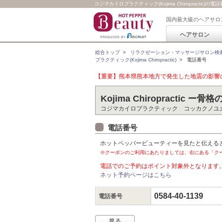
コジマカイロプラクティック(Kojima Chiropractic)の電
国内最大級のヘアサロ
ヘアサロン
総合トップ
>
リラクゼーション・マッサージサロン検
プラクティック(Kojima Chiropractic)
>
電話番号
【重要】熊本県熊本地方で発生した地震の影響の
Kojima Chiropractic 
コジマカイロプラクティック コッカクノユ
電話番号
ホットペッパービューティーを見たと伝える
※クーポンのご利用にあたりましては、右にある「ク
電話でのご予約はポイント対象外となります
ネット予約ページはこちら
0584-40-1139
電話番号