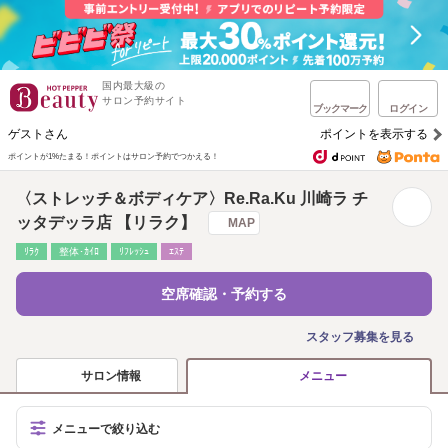
国内最大級の
サロン予約サイト
ブックマーク
ログイン
ゲストさん
ポイントを表示する
ポイントが1%たまる！
ポイントはサロン予約でつかえる！
〈ストレッチ＆ボディケア〉Re.Ra.Ku 川崎ラ チ
ッタデッラ店 【リラク】
MAP
ﾘﾗｸ
整体･ｶｲﾛ
ﾘﾌﾚｯｼｭ
ｴｽﾃ
空席確認・予約する
スタッフ募集を見る
サロン情報
メニュー
メニューで絞り込む