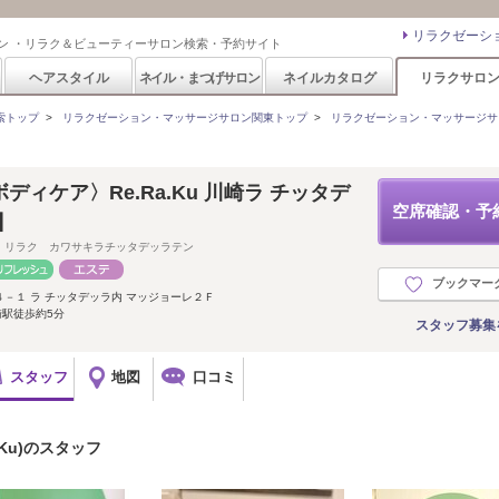
リラクゼーシ
ン ・リラク＆ビューティーサロン検索・予約サイト
ヘアスタイル
ネイル・まつげサロン
ネイルカタログ
リラクサロ
索トップ
>
リラクゼーション・マッサージサロン関東トップ
>
リラクゼーション・マッサージサ
ィケア〉Re.Ra.Ku 川崎ラ チッタデ
空席確認・予
】
 リラク カワサキラチッタデッラテン
ブックマー
－１ ラ チッタデッラ内 マッジョーレ２Ｆ
崎駅徒歩約5分
スタッフ募集
スタッフ
地図
口コミ
.Ku)のスタッフ