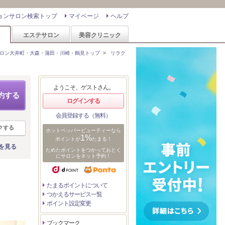
ョンサロン検索トップ
マイページ
ヘルプ
ン
エステサロン
美容クリニック
ロン大井町・大森・蒲田・川崎・鶴見トップ
>
リラク
ようこそ、ゲストさん。
約する
ログインする
会員登録する（無料）
クする
ホットペッパービューティーなら
1%
ポイントが
たまる！
を見る
ためたポイントをつかっておとく
にサロンをネット予約！
たまるポイントについて
つかえるサービス一覧
ポイント設定変更
ブックマーク