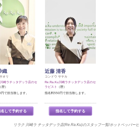
沙織
近藤 清香
 サオリ
コンドウ サヤカ
.Ku川崎ラチッタデッラ店のセ
Re.Ra.Ku川崎ラチッタデッラ店のセ
（歴）
ラピスト
（歴）
50円で担当致します。
指名料550円で担当致します。
指名して予約する
指名して予約する
リラク 川崎ラ チッタデッラ店(Re.Ra.Ku)のスタッフ一覧/ホットペッパ