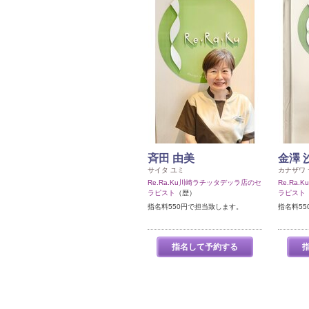
斉田 由美
金澤 
サイタ ユミ
カナザワ
Re.Ra.Ku川崎ラチッタデッラ店のセ
Re.Ra
ラピスト
（歴）
ラピスト
指名料550円で担当致します。
指名料5
指名して予約する