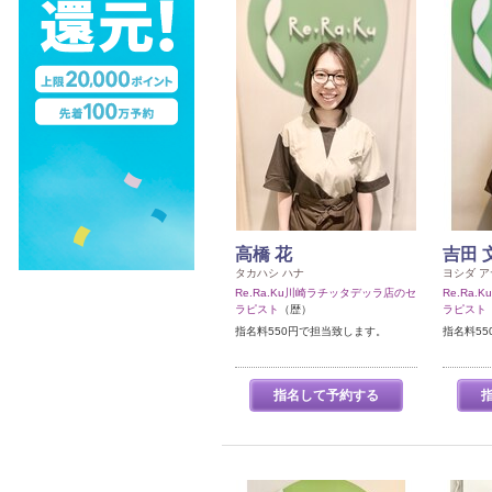
高橋 花
吉田 
タカハシ ハナ
ヨシダ ア
Re.Ra.Ku川崎ラチッタデッラ店のセ
Re.Ra
ラピスト
（歴）
ラピスト
指名料550円で担当致します。
指名料5
指名して予約する