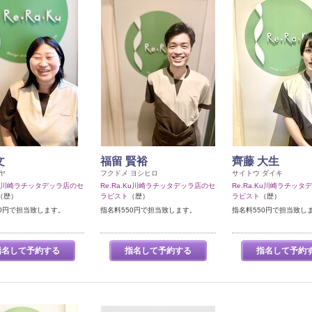
文
福留 賢裕
齊藤 大生
ヤ
フクドメ ヨシヒロ
サイトウ ダイキ
.Ku川崎ラチッタデッラ店のセ
Re.Ra.Ku川崎ラチッタデッラ店のセ
Re.Ra.Ku川崎ラチッタ
（歴）
ラピスト
（歴）
ラピスト
（歴）
50円で担当致します。
指名料550円で担当致します。
指名料550円で担当致し
指名して予約する
指名して予約する
指名して予約