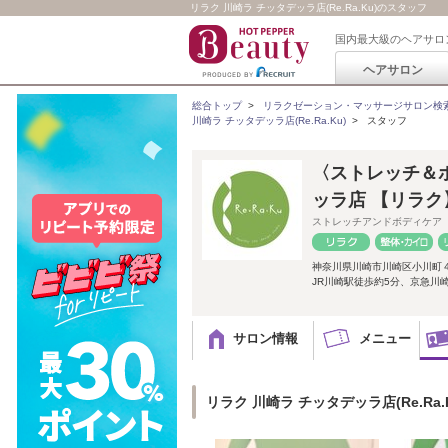
リラク 川崎ラ チッタデッラ店(Re.Ra.Ku)のスタッフ
国内最大級のヘアサロ
ヘアサロン
総合トップ
>
リラクゼーション・マッサージサロン検
川崎ラ チッタデッラ店(Re.Ra.Ku)
>
スタッフ
〈ストレッチ＆ボデ
ッラ店 【リラク
ストレッチアンドボディケア
神奈川県川崎市川崎区小川町４
JR川崎駅徒歩約5分、京急川
サロン情報
メニュー
リラク 川崎ラ チッタデッラ店(Re.Ra