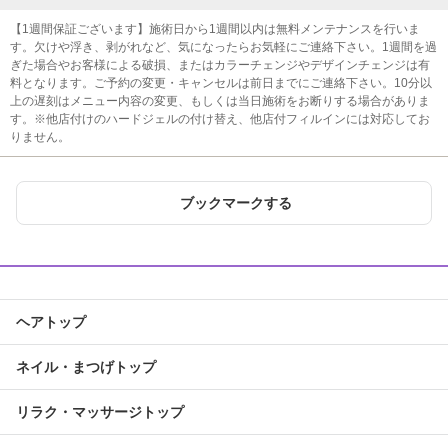
【1週間保証ございます】施術日から1週間以内は無料メンテナンスを行いま
す。欠けや浮き、剥がれなど、気になったらお気軽にご連絡下さい。1週間を過
ぎた場合やお客様による破損、またはカラーチェンジやデザインチェンジは有
料となります。ご予約の変更・キャンセルは前日までにご連絡下さい。10分以
上の遅刻はメニュー内容の変更、もしくは当日施術をお断りする場合がありま
す。※他店付けのハードジェルの付け替え、他店付フィルインには対応してお
りません。
ブックマークする
ヘアトップ
ネイル・まつげトップ
リラク・マッサージトップ