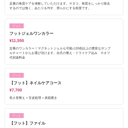
足裏の角質ケアを体験していただけます。※タコ、角質をしっかり除去
するのでは無く、あたりを均す、滑らかにする程度です。
フット
フットジェルワンカラー
¥11,550
定番のワンカラー！マグネットジェルも可能♪120色以上の豊富なサンプ
ルチャートからお選び頂けます。自爪の整え・ドライケア込み ※オフ
代別途料金
フット
【フット】ネイルケアコース
¥7,700
長さ形整え + 甘皮処理 + 表面磨き
フット
【フット】ファイル