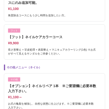
スにのみ追加可能。
¥1,100
角質除去コースにもう少し時間を追加したい方。
フット
【フット】ネイルケアカラーコース
¥9,900
長さ形整え + 甘皮処理 + 表面整え + マニキュアカラーリング(1色) ※お爪
がすべて見えるサンダルをご持参ください。
その他メニュー（ネイル）
その他
【オプション】ネイルリペア 1本 ※ご要望欄に必要本数
入力下さい。
¥1,100～
お爪の亀裂を補強し、自然な状態に仕上げます。※ご要望欄に必要本数
入力下さい。