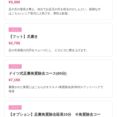
¥3,300
足の爪の形長さ整え。自分でお足元の爪を切るのがしんどい、面倒な方
はこちら♪シニア世代に人気です。男性も歓迎。
フット
【フット】爪磨き
¥2,750
足の爪表面の凸凹をスムーズにし、ピカピカに磨き上げます。
フット
ドイツ式足裏角質除去コース(60分)
¥7,150
蓄積された角質にはこちらがオススメ♪角質除去(約30分)+フットパックで
保湿
フット
【オプション】足裏角質除去延長10分 ※角質除去コー