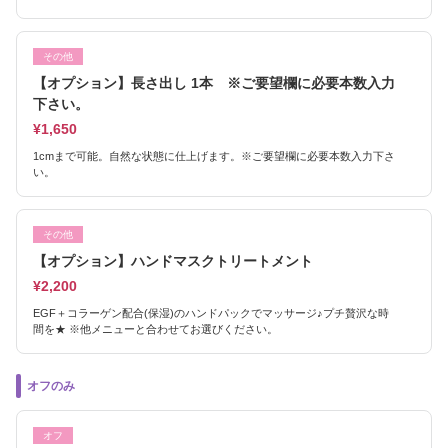
その他
【オプション】長さ出し 1本 ※ご要望欄に必要本数入力
下さい。
¥1,650
1cmまで可能。自然な状態に仕上げます。※ご要望欄に必要本数入力下さ
い。
その他
【オプション】ハンドマスクトリートメント
¥2,200
EGF＋コラーゲン配合(保湿)のハンドパックでマッサージ♪プチ贅沢な時
間を★ ※他メニューと合わせてお選びください。
オフのみ
オフ