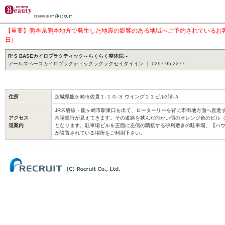
【重要】熊本県熊本地方で発生した地震の影響のある地域へご予約されているお客様
日）
R' S BASEカイロプラクティック～らくらく整体院～
アールズベースカイロプラクティックラクラクセイタイイン ｜ 0297-95-2277
住所
茨城県龍ケ崎市佐貫１‐１０‐３ ウイング２１ビル3階-Ａ
JR常磐線・龍ヶ崎市駅東口を出て、ローターリーを背に市街地方面へ直進
アクセス
常陽銀行が見えてきます。その道路を挟んだ向かい側のオレンジ色のビル（
道案内
となります。駐車場ビルを正面に左側の隣接する砂利敷きの駐車場、【ハ
が設置されている場所をご利用下さい。