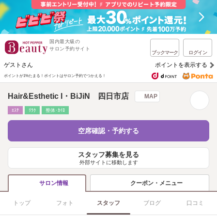
国内最大級の
サロン予約サイト
ブックマーク
ログイン
ゲストさん
ポイントを表示する
ポイントが1%たまる！
ポイントはサロン予約でつかえる！
Hair&Esthetic I・BiJiN 四日市店
MAP
ｴｽﾃ
ﾘﾗｸ
整体･ｶｲﾛ
空席確認・予約する
スタッフ募集を見る
外部サイトに移動します
クーポン・メニュー
サロン情報
トップ
フォト
スタッフ
ブログ
口コミ