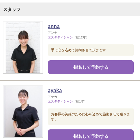
スタッフ
anna
アンナ
エステティシャン
（歴12年）
手に心を込めて施術させて頂きます
指名して予約する
ayaka
アヤカ
エステティシャン
（歴1年）
お客様の笑顔のために心を込めて施術させて頂きま
す。
指名して予約する