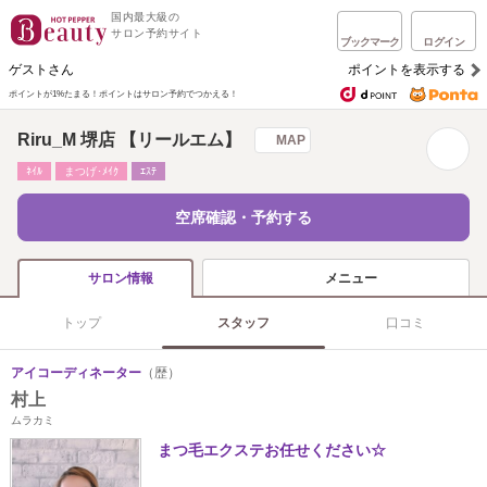
国内最大級の
サロン予約サイト
ブックマーク
ログイン
ゲストさん
ポイントを表示する
ポイントが1%たまる！
ポイントはサロン予約でつかえる！
Riru_M 堺店 【リールエム】
MAP
ﾈｲﾙ
まつげ･ﾒｲｸ
ｴｽﾃ
空席確認・予約する
メニュー
サロン情報
トップ
スタッフ
口コミ
アイコーディネーター
（歴）
村上
ムラカミ
まつ毛エクステお任せください☆