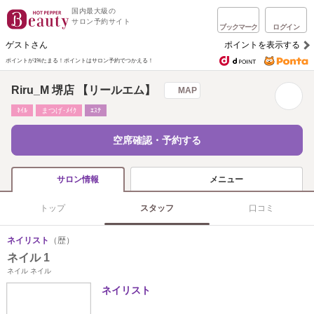
国内最大級の
サロン予約サイト
ブックマーク
ログイン
ゲストさん
ポイントを表示する
ポイントが1%たまる！
ポイントはサロン予約でつかえる！
Riru_M 堺店 【リールエム】
MAP
ﾈｲﾙ
まつげ･ﾒｲｸ
ｴｽﾃ
空席確認・予約する
メニュー
サロン情報
トップ
スタッフ
口コミ
ネイリスト
（歴）
ネイル 1
ネイル ネイル
ネイリスト