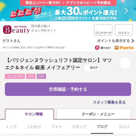
国内最大級の
サロン予約サイト
ブックマーク
ログイン
ゲストさん
ポイントを表示する
ポイントが1%たまる！
ポイントはサロン予約でつかえる！
【パリジェンヌラッシュリフト認定サロン】マツ
エク＆ネイル 銀座 メイフェアリー
MAP
まつげ･ﾒｲｸ
ﾈｲﾙ
ｴｽﾃ
空席確認・予約する
スタッフ募集を見る
クーポン・メニュー
サロン情報
トップ
こだわり
フォト
スタッフ
ブログ
口コミ