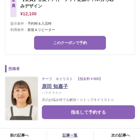
全
員
みデザイン
¥12,100
提示条件：
予約時＆入店時
利用条件：
新規＆リピーター
このクーポンで予約
投稿者
チーフ ネイリスト 【指名料￥800】
原田 知嘉子
ハラダ チカコ
爪のお悩み何でも解決！☆トップネイリスト☆
指名して予約する
前の記事へ
記事一覧
次の記事へ