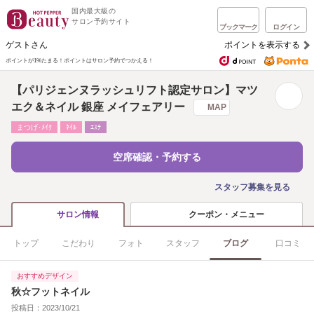
国内最大級の
サロン予約サイト
ブックマーク
ログイン
ゲストさん
ポイントを表示する
ポイントが1%たまる！
ポイントはサロン予約でつかえる！
【パリジェンヌラッシュリフト認定サロン】マツ
エク＆ネイル 銀座 メイフェアリー
MAP
まつげ･ﾒｲｸ
ﾈｲﾙ
ｴｽﾃ
空席確認・予約する
スタッフ募集を見る
クーポン・メニュー
サロン情報
トップ
こだわり
フォト
スタッフ
ブログ
口コミ
おすすめデザイン
秋☆フットネイル
投稿日：2023/10/21