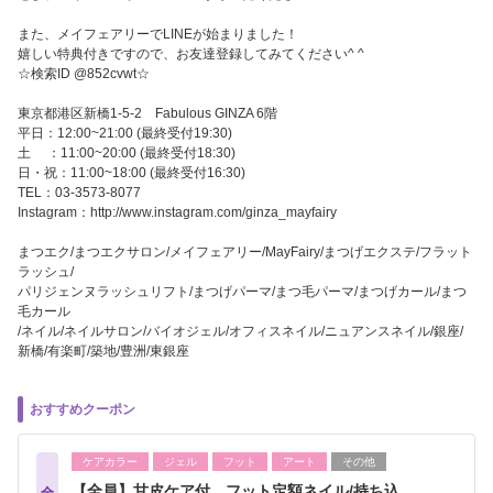
また、メイフェアリーでLINEが始まりました！
嬉しい特典付きですので、お友達登録してみてください^ ^
☆検索ID @852cvwt☆
東京都港区新橋1-5-2 Fabulous GINZA 6階
平日：12:00~21:00 (最終受付19:30)
土 ：11:00~20:00 (最終受付18:30)
日・祝：11:00~18:00 (最終受付16:30)
TEL：03-3573-8077
Instagram：http://www.instagram.com/ginza_mayfairy
まつエク/まつエクサロン/メイフェアリー/MayFairy/まつげエクステ/フラット
ラッシュ/
パリジェンヌラッシュリフト/まつげパーマ/まつ毛パーマ/まつげカール/まつ
毛カール
/ネイル/ネイルサロン/バイオジェル/オフィスネイル/ニュアンスネイル/銀座/
新橋/有楽町/築地/豊洲/東銀座
おすすめクーポン
ケアカラー
ジェル
フット
アート
その他
【全員】甘皮ケア付 フット定額ネイル/持ち込