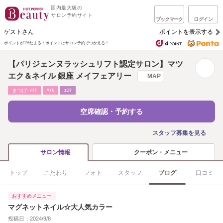
国内最大級の
サロン予約サイト
ブックマーク
ログイン
ゲストさん
ポイントを表示する
ポイントが1%たまる！
ポイントはサロン予約でつかえる！
【パリジェンヌラッシュリフト認定サロン】マツ
エク＆ネイル 銀座 メイフェアリー
MAP
まつげ･ﾒｲｸ
ﾈｲﾙ
ｴｽﾃ
空席確認・予約する
スタッフ募集を見る
クーポン・メニュー
サロン情報
トップ
こだわり
フォト
スタッフ
ブログ
口コミ
おすすめメニュー
マグネットネイル☆大人気カラー
投稿日：2024/9/8