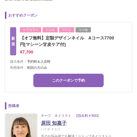
おすすめクーポン
ケアカラー
ジェル
アート
その他
【オフ無料】定額デザインネイル Aコース7700
新
規
円[マシーン甘皮ケア付]
¥7,700
提示条件：
予約時＆入店時
利用条件：
初回の方のみ
このクーポンで予約
投稿者
チーフ ネイリスト 【指名料￥800】
原田 知嘉子
ハラダ チカコ
爪のお悩み何でも解決！☆トップネイリスト☆