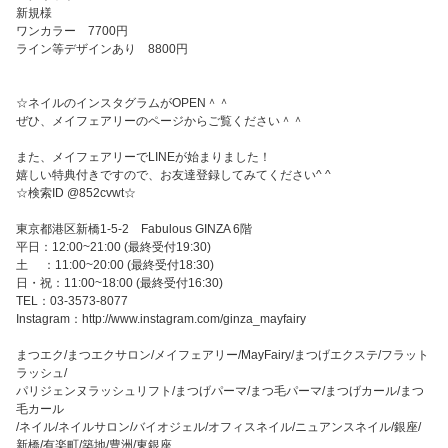
新規様
ワンカラー 7700円
ライン等デザインあり 8800円
☆ネイルのインスタグラムがOPEN＾＾
ぜひ、メイフェアリーのページからご覧ください＾＾
また、メイフェアリーでLINEが始まりました！
嬉しい特典付きですので、お友達登録してみてください^ ^
☆検索ID @852cvwt☆
東京都港区新橋1-5-2 Fabulous GINZA 6階
平日：12:00~21:00 (最終受付19:30)
土 ：11:00~20:00 (最終受付18:30)
日・祝：11:00~18:00 (最終受付16:30)
TEL：03-3573-8077
Instagram：http://www.instagram.com/ginza_mayfairy
まつエク/まつエクサロン/メイフェアリー/MayFairy/まつげエクステ/フラット
ラッシュ/
パリジェンヌラッシュリフト/まつげパーマ/まつ毛パーマ/まつげカール/まつ
毛カール
/ネイル/ネイルサロン/バイオジェル/オフィスネイル/ニュアンスネイル/銀座/
新橋/有楽町/築地/豊洲/東銀座