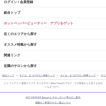
ログイン / 会員登録
総合トップ
ホットペッパービューティー アプリをゲット
近くのエリアから探す
オススメ特集から探す
関連リンク
近隣のサロンから探す
総合トップ
ネイル・まつげサロン検索トップ
ネイル・まつげサロン関東トップ
ネイ
メイ フェアリー 銀座エクステ ネイルサロン(May Fairy)のブログ「どの角度からも見てもきれ
いなまつげ☆」
HOT PEPPER Beautyとサロンボード導入のご案内
掲載をご希望のサロン様はこちら