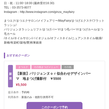
日・祝：11:00~18:00 (最終受付16:30)
TEL：03-3573-8077
Instagram：http://www.instagram.com/ginza_mayfairy
まつエク/まつエクサロン/メイフェアリー/MayFairy/まつげエクステ/フラット
ラッシュ/
パリジェンヌラッシュリフト/まつげパーマ/まつ毛パーマ/まつげカール/まつ
毛カール
/ネイル/ネイルサロン/バイオジェル/オフィスネイル/ニュアンスネイル/銀座/
新橋/有楽町/築地/豊洲/東銀座
おすすめクーポン
まつエク
その他まつげメニュー
その他
【新規】パリジェンヌｏｒ似合わせデザインパー
新
規
マ 地まつげ撮影付 ￥5500
¥5,500
提示条件：
予約時
利用条件：
新規のみ・他割引併用不可
このクーポンで予約