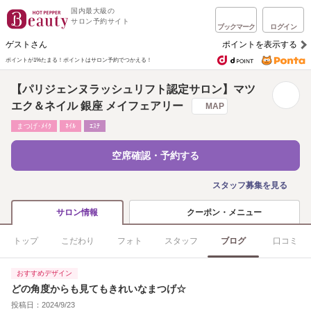
国内最大級の
サロン予約サイト
ブックマーク
ログイン
ゲストさん
ポイントを表示する
ポイントが1%たまる！
ポイントはサロン予約でつかえる！
【パリジェンヌラッシュリフト認定サロン】マツ
エク＆ネイル 銀座 メイフェアリー
MAP
まつげ･ﾒｲｸ
ﾈｲﾙ
ｴｽﾃ
空席確認・予約する
スタッフ募集を見る
クーポン・メニュー
サロン情報
トップ
こだわり
フォト
スタッフ
ブログ
口コミ
おすすめデザイン
どの角度からも見てもきれいなまつげ☆
投稿日：2024/9/23