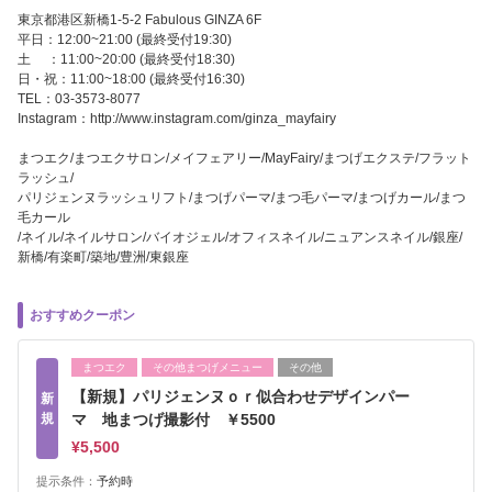
東京都港区新橋1-5-2 Fabulous GINZA 6F
平日：12:00~21:00 (最終受付19:30)
土 ：11:00~20:00 (最終受付18:30)
日・祝：11:00~18:00 (最終受付16:30)
TEL：03-3573-8077
Instagram：http://www.instagram.com/ginza_mayfairy
まつエク/まつエクサロン/メイフェアリー/MayFairy/まつげエクステ/フラット
ラッシュ/
パリジェンヌラッシュリフト/まつげパーマ/まつ毛パーマ/まつげカール/まつ
毛カール
/ネイル/ネイルサロン/バイオジェル/オフィスネイル/ニュアンスネイル/銀座/
新橋/有楽町/築地/豊洲/東銀座
おすすめクーポン
まつエク
その他まつげメニュー
その他
【新規】パリジェンヌｏｒ似合わせデザインパー
新
規
マ 地まつげ撮影付 ￥5500
¥5,500
提示条件：
予約時