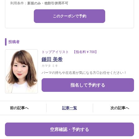
利用条件：
新規のみ・他割引併用不可
このクーポンで予約
投稿者
トップアイリスト 【指名料￥700】
鎌田 美希
カマタ ミキ
パーマの持ちや左右差が気になる方◎お任せください！
指名して予約する
前の記事へ
記事一覧
次の記事へ
空席確認・予約する