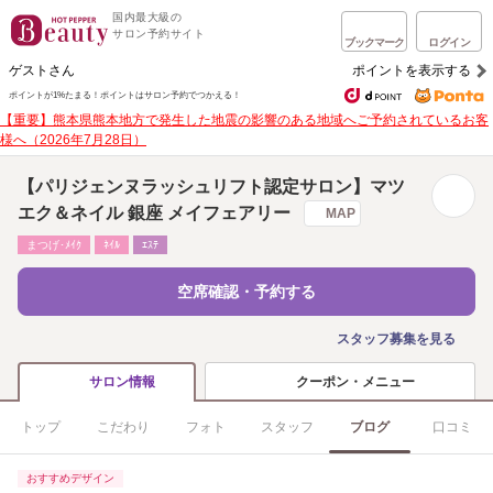
国内最大級の
サロン予約サイト
ブックマーク
ログイン
ゲストさん
ポイントを表示する
ポイントが1%たまる！
ポイントはサロン予約でつかえる！
【重要】熊本県熊本地方で発生した地震の影響のある地域へご予約されているお客
様へ（2026年7月28日）
【パリジェンヌラッシュリフト認定サロン】マツ
エク＆ネイル 銀座 メイフェアリー
MAP
まつげ･ﾒｲｸ
ﾈｲﾙ
ｴｽﾃ
空席確認・予約する
スタッフ募集を見る
クーポン・メニュー
サロン情報
トップ
こだわり
フォト
スタッフ
ブログ
口コミ
おすすめデザイン