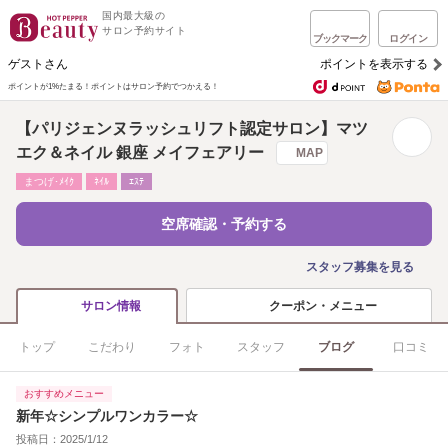
国内最大級の
サロン予約サイト
ブックマーク
ログイン
ゲストさん
ポイントを表示する
ポイントが1%たまる！
ポイントはサロン予約でつかえる！
【パリジェンヌラッシュリフト認定サロン】マツ
エク＆ネイル 銀座 メイフェアリー
MAP
まつげ･ﾒｲｸ
ﾈｲﾙ
ｴｽﾃ
空席確認・予約する
スタッフ募集を見る
クーポン・メニュー
サロン情報
トップ
こだわり
フォト
スタッフ
ブログ
口コミ
おすすめメニュー
新年☆シンプルワンカラー☆
投稿日：2025/1/12