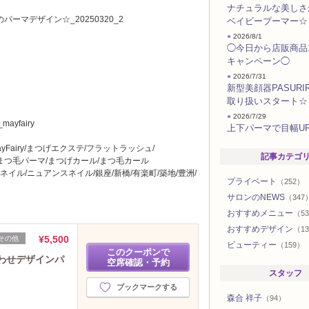
ナチュラルな美しさ
ベイビーブーマー☆
●
2026/8/1
◯今日から店販商品
キャンペーン◯
●
2026/7/31
新型美顔器PASURIR
取り扱いスタート☆
●
2026/7/29
_mayfairy
上下パーマで目幅U
Fairy/まつげエクステ/フラットラッシュ/
記事カテゴ
まつ毛パーマ/まつげカール/まつ毛カール
ネイル/ニュアンスネイル/銀座/新橋/有楽町/築地/豊洲/
プライベート
（252）
サロンのNEWS
（347
おすすめメニュー
（5
おすすめデザイン
（13
¥5,500
その他
ビューティー
（159）
このクーポンで
わせデザインパ
空席確認・予約
スタッフ
ブックマークする
森合 祥子
（94）