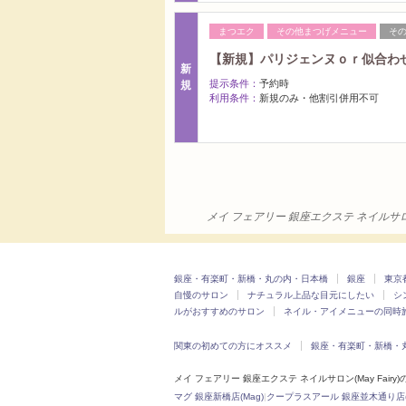
まつエク
その他まつげメニュー
そ
【新規】パリジェンヌｏｒ似合わせ
新
提示条件：
予約時
規
利用条件：
新規のみ・他割引併用不可
メイ フェアリー 銀座エクステ ネイルサロ
銀座・有楽町・新橋・丸の内・日本橋
銀座
東京
自慢のサロン
ナチュラル上品な目元にしたい
シ
ルがおすすめのサロン
ネイル・アイメニューの同時
関東の初めての方にオススメ
銀座・有楽町・新橋・
メイ フェアリー 銀座エクステ ネイルサロン(May Fairy
マグ 銀座新橋店(Mag)
|
クープラスアール 銀座並木通り店(K