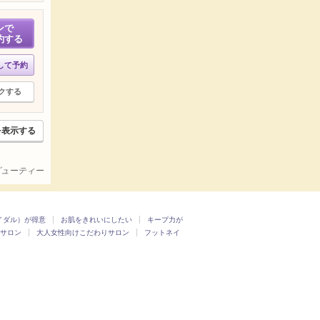
ンで
約する
して予約
クする
を表示する
ビューティー
イダル）が得意
お肌をきれいにしたい
キープ力が
サロン
大人女性向けこだわりサロン
フットネイ