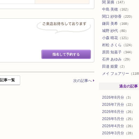
関 菜摘
（147）
中島 美穂
（162）
関口 紗弥香
（220）
鎌田 美希
（168）
城野 紗代
（80）
小森 晴花
（121）
村松 さくら
（124）
原田 知嘉子
（344）
指名して予約する
石井 あゆみ
（29）
田邉 姫愛
（2）
メイ フェアリー
（118
記事一覧
次の記事へ
過去の記事
2026年8月分
（3）
2026年7月分
（22）
2026年6月分
（26）
2026年5月分
（25）
2026年4月分
（26）
2026年3月分
（28）