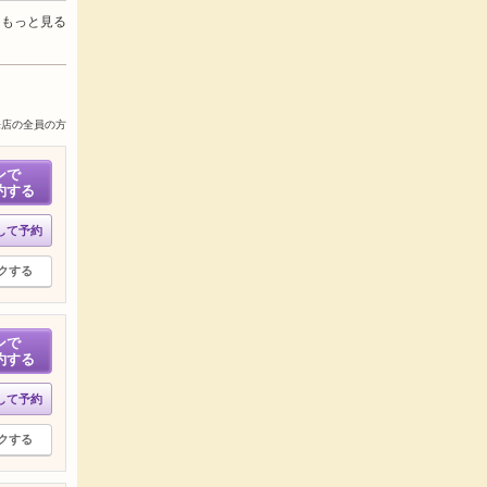
もっと見る
来店の全員の方
ンで
約する
して予約
クする
ンで
約する
して予約
クする