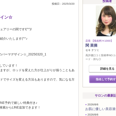
投稿者
投稿日：2025/3/20
イン☆
リーの関です!(^^)!
介いたします(^^♪
店長 【指名料￥1000】
関 菜摘
セキ ナツミ
高評価口コミ投稿率NO.
ード・持ち◎
しています！
詳細を見る
ますが、ロッドを変えた方が仕上がりが揃うこともあ
ドでサイズを変える方法もありますので、気になる方
指名して予約す
サロンの最新
INE予約で嬉しい特典付き♪
●
2026/8/6
 検索からLINE追加できます！
お肌に優しい美容液
●
2026/8/6