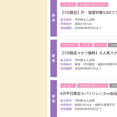
まつエク
その他まつげメニュー
【7日限定】汗・湿度対策!LEDフ
新
提示条件：
予約時＆入店時
規
利用条件：
初回の方のみ
有効期限：
2026年08月07日まで
ケアカラー
ジェル
アート
その
【7日限定☆オフ無料】大人気マグネ
新
提示条件：
予約時＆入店時
規
利用条件：
新規・平日限定・他割引併用不
有効期限：
2026年08月07日まで
まつエク
その他まつげメニュー
そ
8月平日限定☆パリジェンヌor似
新
提示条件：
予約時＆入店時
規
利用条件：
初回の方のみ・他割引併用不可
有効期限：
2026年08月31日まで