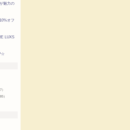
が魅力の
10%オフ
E LUXS
P☆
リ
）
37）
85）