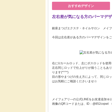
おすすめデザイン
左右差が気になる方のパーマデザ
銀座まつげエクステ・ネイルサロン メイフェア
今回は左右差がある方のパーマデザインをご紹
右にUカールロッド、左にボスロッドを使用
左右同じロッドで仕上がりが揃うこともあり
ります(*^^*)
目の形やまつげの生え方によって、同じロッ
はお気軽にご相談くださいませ☆
メイフェアリ―の公式LINEをお友達追加＆L
画像のQRコードまたは、ID：@852cvpwt