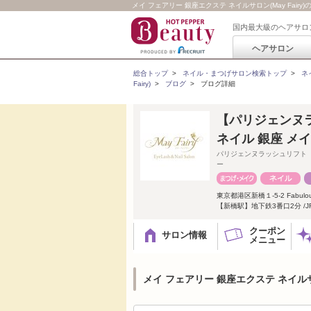
メイ フェアリー 銀座エクステ ネイルサロン(May Fai
国内最大級のヘアサロ
ヘアサロン
総合トップ
>
ネイル・まつげサロン検索トップ
>
ネ
Fairy)
>
ブログ
>
ブログ詳細
【パリジェンヌ
ネイル 銀座 メ
パリジェンヌラッシュリフト
ー
東京都港区新橋１-5-2 Fabulo
【新橋駅】地下鉄3番口2分 /
クーポン
サロン情報
メニュー
メイ フェアリー 銀座エクステ ネイルサロ