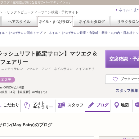
ry)のブログ「左右差が気になる方のパーマデザイン☆」
ネイル・ま
ン ・リラク＆ビューティーサロン検索・予約サイト
ヘアスタイル
ネイル・まつげサロン
ネイルカタログ
リラクサロ
イル・まつげサロン関東トップ
>
ネイル・まつげサロン銀座・有楽町・新橋・丸の内・日本橋トッ
ラッシュリフト認定サロン】マツエク＆
空席確認・予
イフェアリー
 ニンテイサロン マツエク アンド ネイルサロン メイフェアリ
ブックマー
us GINZAビル6階
スタッフ募集
JR銀座口4分 【銀座駅】A2出口7分
フォト
こだわり
スタッフ
ブログ
地図
ギャラリー
ン(May Fairy)のブログ