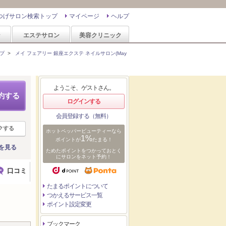
つげサロン検索トップ
マイページ
ヘルプ
ン
エステサロン
美容クリニック
プ
>
メイ フェアリー 銀座エクステ ネイルサロン(May
ようこそ、ゲストさん。
約する
ログインする
会員登録する（無料）
クする
ホットペッパービューティーなら
1%
ポイントが
たまる！
を見る
ためたポイントをつかっておとく
にサロンをネット予約！
口コミ
たまるポイントについて
つかえるサービス一覧
ポイント設定変更
ブックマーク