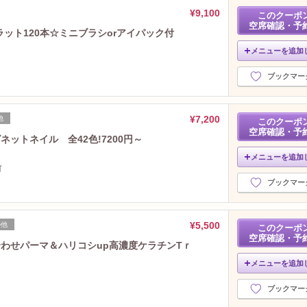
2024年6月分
（24）
¥9,100
このクーポ
空席確認・予
2024年5月分
（31）
ラット120本☆ミニブラシorアイパック付
2024年4月分
（28）
メニューを追加
2024年3月分
（25）
2024年2月分
（26）
ブックマー
2024年1月分
（23）
2023年12月分
（24）
¥7,200
他
2023年11月分
このクーポ
（27）
空席確認・予
2023年10月分
（32）
ットネイル 全42色!7200円～
2023年9月分
（27）
メニューを追加
2023年8月分
可
（28）
ブックマー
2023年7月分
（27）
2023年6月分
（25）
2023年5月分
（27）
¥5,500
の他
このクーポ
2023年4月分
（25）
空席確認・予
合わせパーマ＆ハリコシup高濃度ケラチンTｒ
2023年3月分
（29）
2023年2月分
メニューを追加
（26）
2023年1月分
（24）
ブックマー
2022年12月分
（15）