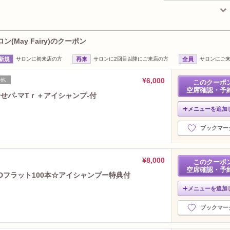
2026年2月分
（21）
2026年1月分
（21）
2025年12月分
（19）
2025年11月分
（21）
(May Fairy)のクーポン
2025年10月分
（22）
新規
サロンに初来店の方
再来
サロンに2回目以降にご来店の方
全員
サロンにご
2025年9月分
（23）
2025年8月分
（26）
¥6,000
の他
このクーポ
2025年7月分
（23）
空席確認・予
せパ‐マTｒ＋アイシャンプ-付
2025年6月分
（20）
2025年5月分
（24）
メニューを追加
2025年4月分
（22）
ブックマー
2025年3月分
（23）
2025年2月分
（28）
2025年1月分
（28）
¥8,000
このクーポ
2024年12月分
（23）
空席確認・予
Dフラット100本☆アイシャンプー特典付
2024年11月分
（25）
メニューを追加
2024年10月分
（28）
2024年9月分
（28）
ブックマー
2024年8月分
（25）
2024年7月分
（24）