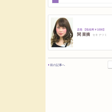
店長 【指名料￥1000】
関 菜摘
セキ ナツミ
前の記事へ