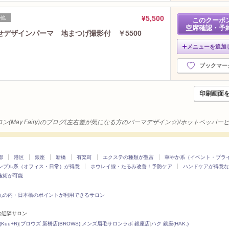
2022年11月分
（27）
2022年10月分
（22）
¥5,500
の他
このクーポ
2022年9月分
（19）
空席確認・予
デザインパーマ 地まつげ撮影付 ￥5500
2022年8月分
（17）
メニューを追加
2022年7月分
（22）
2022年6月分
（25）
ブックマー
2022年5月分
（24）
2022年4月分
（16）
印刷画面
2022年3月分
（24）
2022年2月分
（27）
2022年1月分
（32）
ン(May Fairy)のブログ(左右差が気になる方のパーマデザイン☆)/ホットペッパー
2021年12月分
（22）
2021年11月分
（27）
2021年10月分
（22）
都
港区
銀座
新橋
有楽町
エクステの種類が豊富
華やか系（イベント・ブラ
ンプル系（オフィス・日常）が得意
ホウレイ線・たるみ改善！予防ケア
2021年9月分
ハンドケアが得意な
（31）
施術が可能
2021年8月分
（31）
2021年7月分
（32）
丸の内・日本橋のポイントが利用できるサロン
2021年6月分
（30）
)の近隣サロン
2021年5月分
（25）
uu+R)
|
ブロウズ 新橋店(BROWS)
|
メンズ眉毛サロンラボ 銀座店
|
ハク 銀座(HAK.)
2021年4月分
（10）