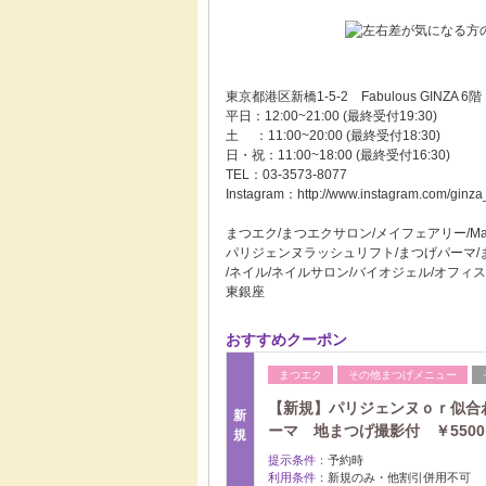
東京都港区新橋1-5-2 Fabulous GINZA 6階
平日：12:00~21:00 (最終受付19:30)
土 ：11:00~20:00 (最終受付18:30)
日・祝：11:00~18:00 (最終受付16:30)
TEL：03-3573-8077
Instagram：http://www.instagram.com/ginza
まつエク/まつエクサロン/メイフェアリー/May
パリジェンヌラッシュリフト/まつげパーマ/
/ネイル/ネイルサロン/バイオジェル/オフィス
東銀座
おすすめクーポン
まつエク
その他まつげメニュー
【新規】パリジェンヌｏｒ似合
新
ーマ 地まつげ撮影付 ￥5500
規
提示条件：
予約時
利用条件：
新規のみ・他割引併用不可