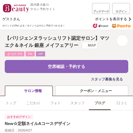
国内最大級の
サロン予約サイト
ブックマーク
ログイン
ゲストさん
ポイントを表示する
ポイントが1%たまる！
ポイントはサロン予約でつかえる！
【パリジェンヌラッシュリフト認定サロン】マツ
エク＆ネイル 銀座 メイフェアリー
MAP
まつげ･ﾒｲｸ
ﾈｲﾙ
ｴｽﾃ
空席確認・予約する
スタッフ募集を見る
クーポン・メニュー
サロン情報
トップ
こだわり
フォト
スタッフ
ブログ
口コミ
おすすめデザイン
New☆定額ネイルAコースデザイン
投稿日：2026/4/27