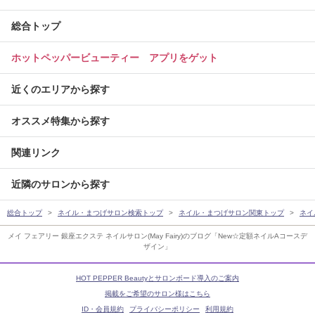
総合トップ
ホットペッパービューティー アプリをゲット
近くのエリアから探す
オススメ特集から探す
関連リンク
近隣のサロンから探す
総合トップ
ネイル・まつげサロン検索トップ
ネイル・まつげサロン関東トップ
ネイ
メイ フェアリー 銀座エクステ ネイルサロン(May Fairy)のブログ「New☆定額ネイルAコースデ
ザイン」
HOT PEPPER Beautyとサロンボード導入のご案内
掲載をご希望のサロン様はこちら
ID・会員規約
プライバシーポリシー
利用規約