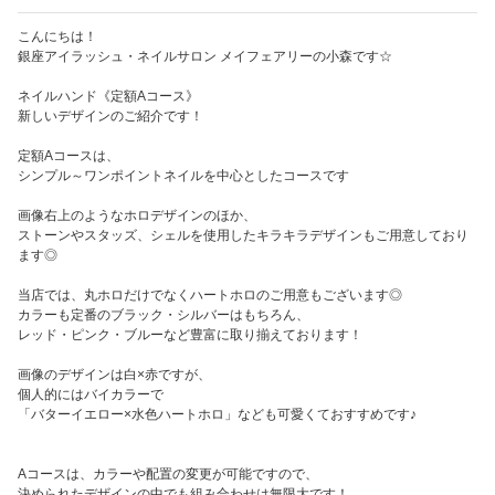
こんにちは！
銀座アイラッシュ・ネイルサロン メイフェアリーの小森です☆
ネイルハンド《定額Aコース》
新しいデザインのご紹介です！
定額Aコースは、
シンプル～ワンポイントネイルを中心としたコースです
画像右上のようなホロデザインのほか、
ストーンやスタッズ、シェルを使用したキラキラデザインもご用意しており
ます◎
当店では、丸ホロだけでなくハートホロのご用意もございます◎
カラーも定番のブラック・シルバーはもちろん、
レッド・ピンク・ブルーなど豊富に取り揃えております！
画像のデザインは白×赤ですが、
個人的にはバイカラーで
「バターイエロー×水色ハートホロ」なども可愛くておすすめです♪
Aコースは、カラーや配置の変更が可能ですので、
決められたデザインの中でも組み合わせは無限大です！