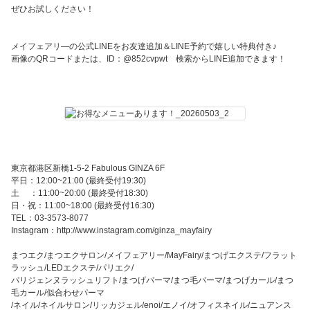
ぜひお試しください！
メイフェアリ―の公式LINEをお友達追加＆LINE予約で嬉しい特典付き♪
画像のQRコードまたは、ID：@852cvpwt 検索からLINE追加できます！
東京都港区新橋1-5-2 Fabulous GINZA 6F
平日：12:00~21:00 (最終受付19:30)
土 ：11:00~20:00 (最終受付18:30)
日・祝：11:00~18:00 (最終受付16:30)
TEL：03-3573-8077
Instagram：http://www.instagram.com/ginza_mayfairy
まつエク/まつエクサロン/メイフェアリー/MayFairy/まつげエクステ/フラット
ラッシュ/LEDエクステ/パリエク/
パリジェンヌラッシュリフト/まつげパーマ/まつ毛パーマ/まつげカール/まつ
毛カール/似合わせパーマ
/ネイル/ネイルサロン/リッカジェル/enoi/エノイ/オフィスネイル/ニュアンス