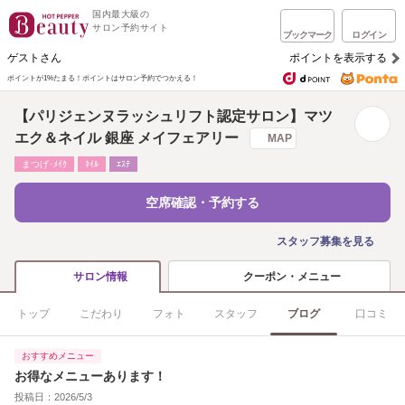
国内最大級の
サロン予約サイト
ブックマーク
ログイン
ゲストさん
ポイントを表示する
ポイントが1%たまる！
ポイントはサロン予約でつかえる！
【パリジェンヌラッシュリフト認定サロン】マツ
エク＆ネイル 銀座 メイフェアリー
MAP
まつげ･ﾒｲｸ
ﾈｲﾙ
ｴｽﾃ
空席確認・予約する
スタッフ募集を見る
クーポン・メニュー
サロン情報
トップ
こだわり
フォト
スタッフ
ブログ
口コミ
おすすめメニュー
お得なメニューあります！
投稿日：2026/5/3