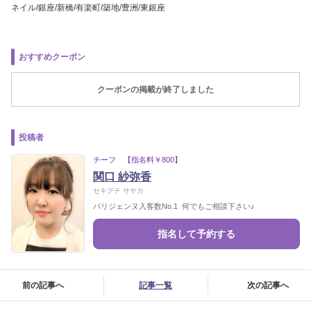
ネイル/銀座/新橋/有楽町/築地/豊洲/東銀座
おすすめクーポン
クーポンの掲載が終了しました
投稿者
チーフ 【指名料￥800】
関口 紗弥香
セキグチ サヤカ
パリジェンヌ入客数No.1 何でもご相談下さい♪
指名して予約する
前の記事へ
記事一覧
次の記事へ