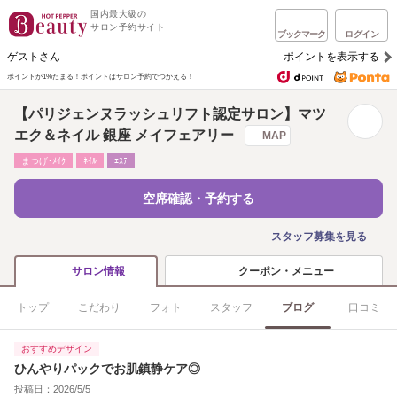
国内最大級の
サロン予約サイト
ブックマーク
ログイン
ゲストさん
ポイントを表示する
ポイントが1%たまる！
ポイントはサロン予約でつかえる！
【パリジェンヌラッシュリフト認定サロン】マツ
エク＆ネイル 銀座 メイフェアリー
MAP
まつげ･ﾒｲｸ
ﾈｲﾙ
ｴｽﾃ
空席確認・予約する
スタッフ募集を見る
クーポン・メニュー
サロン情報
トップ
こだわり
フォト
スタッフ
ブログ
口コミ
おすすめデザイン
ひんやりパックでお肌鎮静ケア◎
投稿日：2026/5/5