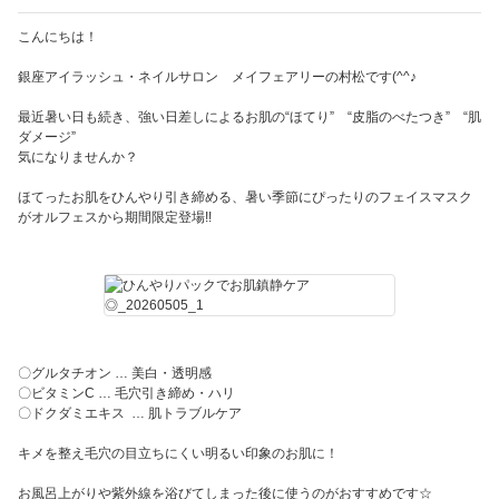
こんにちは！
銀座アイラッシュ・ネイルサロン メイフェアリーの村松です(^^♪
最近暑い日も続き、強い日差しによるお肌の“ほてり” “皮脂のべたつき” “肌
ダメージ”
気になりませんか？
ほてったお肌をひんやり引き締める、暑い季節にぴったりのフェイスマスク
がオルフェスから期間限定登場!!
〇グルタチオン … 美白・透明感
〇ビタミンC … 毛穴引き締め・ハリ
〇ドクダミエキス … 肌トラブルケア
キメを整え毛穴の目立ちにくい明るい印象のお肌に！
お風呂上がりや紫外線を浴びてしまった後に使うのがおすすめです☆