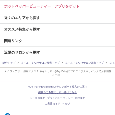
ホットペッパービューティー アプリをゲット
近くのエリアから探す
オススメ特集から探す
関連リンク
近隣のサロンから探す
総合トップ
ネイル・まつげサロン検索トップ
ネイル・まつげサロン関東トップ
ネイ
メイ フェアリー 銀座エクステ ネイルサロン(May Fairy)のブログ「ひんやりパックでお肌鎮静
ケア◎」
HOT PEPPER Beautyとサロンボード導入のご案内
掲載をご希望のサロン様はこちら
ID・会員規約
プライバシーポリシー
利用規約
ご利用ガイド
ヘルプ