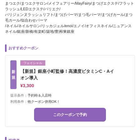
まつエク/まつエクサロン/メイフェアリー/MayFairy/まつげエクステ/フラット
ラッシュ/LEDエクステ/パリエク/
パリジェンヌラッシュリフト/まつげパーマ/まつ毛パーマ/まつげカール/まつ
毛カール/似合わせパーマ
/ネイル/ネイルサロン/リッカジェル/enoi/エノイ/オフィスネイル/ニュアンス
ネイル/銀座/新橋/有楽町/築地/豊洲/東銀座
おすすめクーポン
フェイシャル
【新規】銀座小町監修！高濃度ビタミンC・Aイ
新
規
オン導入
¥3,300
提示条件：
予約時＆入店時
利用条件：
他クーポン併用OK！
このクーポンで予約