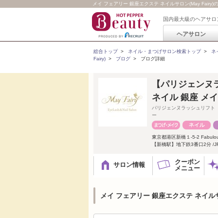
メイ フェアリー 銀座エクステ ネイルサロン(May Fai
国内最大級のヘアサロ
ヘアサロン
総合トップ
>
ネイル・まつげサロン検索トップ
>
ネ
Fairy)
>
ブログ
>
ブログ詳細
【パリジェンヌ
ネイル 銀座 メ
パリジェンヌラッシュリフト
ー
東京都港区新橋１-5-2 Fabulo
【新橋駅】地下鉄3番口2分 /
クーポン
サロン情報
メニュー
メイ フェアリー 銀座エクステ ネイルサロ