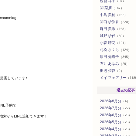
森合 祥子
（94）
関 菜摘
（147）
中島 美穂
（162）
?r=nametag
関口 紗弥香
（220）
鎌田 美希
（168）
城野 紗代
（80）
小森 晴花
（121）
村松 さくら
（124）
原田 知嘉子
（345）
石井 あゆみ
（29）
田邉 姫愛
（2）
メイ フェアリー
提案しています♪
（118
過去の記事
2026年8月分
（4）
INE予約で
2026年7月分
（22）
2026年6月分
（26）
 検索からLINE追加できます！
2026年5月分
（25）
2026年4月分
（26）
2026年3月分
（28）