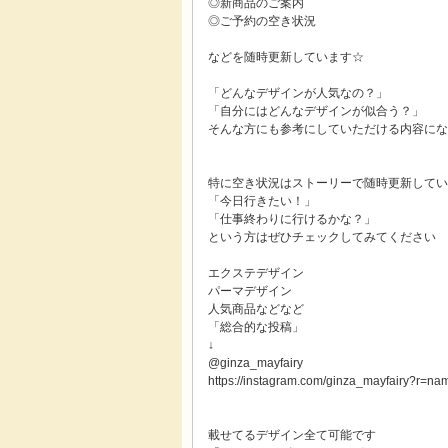
◎新商品のご案内
◎ご予約の空き状況
などを随時更新しています☆
「どんなデザインが人気なの？」
「自分にはどんなデザインが似合う？」
そんな方にも参考にしていただける内容にな
特に空き状況はストーリーで随時更新してい
「今日行きたい！」
「仕事終わりに行けるかな？」
という方はぜひチェックしてみてください
エクステデザイン
パーマデザイン
人気商品などなど
「総合的な投稿」
↓
@ginza_mayfairy
https://instagram.com/ginza_mayfairy?r=na
載せてるデザイン全て可能です