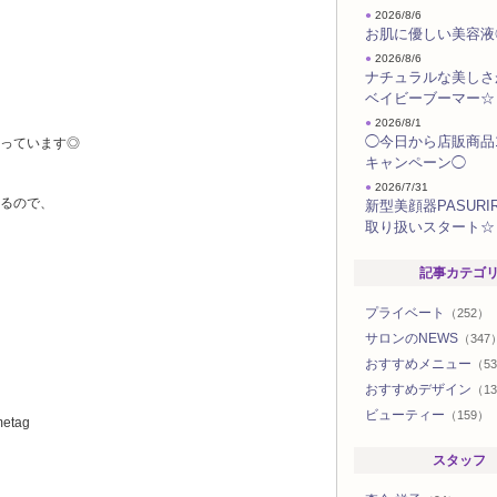
●
2026/8/6
お肌に優しい美容液
●
2026/8/6
ナチュラルな美しさ
ベイビーブーマー☆
●
2026/8/1
◯今日から店販商品
っています◎
キャンペーン◯
●
2026/7/31
るので、
新型美顔器PASURIR
取り扱いスタート☆
記事カテゴ
プライベート
（252）
サロンのNEWS
（347
おすすめメニュー
（5
おすすめデザイン
（13
ビューティー
（159）
metag
スタッフ