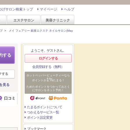
つげサロン検索トップ
マイページ
ヘルプ
ン
エステサロン
美容クリニック
プ
>
メイ フェアリー 銀座エクステ ネイルサロン(May
ようこそ、ゲストさん。
約する
ログインする
会員登録する（無料）
クする
ホットペッパービューティーなら
1%
ポイントが
たまる！
を見る
ためたポイントをつかっておとく
にサロンをネット予約！
口コミ
たまるポイントについて
つかえるサービス一覧
ポイント設定変更
ブックマーク