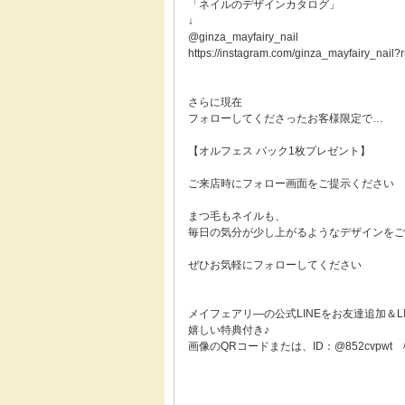
「ネイルのデザインカタログ」
↓
@ginza_mayfairy_nail
https://instagram.com/ginza_mayfairy_nail
さらに現在
フォローしてくださったお客様限定で…
【オルフェス パック1枚プレゼント】
ご来店時にフォロー画面をご提示ください
まつ毛もネイルも、
毎日の気分が少し上がるようなデザインをご
ぜひお気軽にフォローしてください
メイフェアリ―の公式LINEをお友達追加＆L
嬉しい特典付き♪
画像のQRコードまたは、ID：@852cvpwt