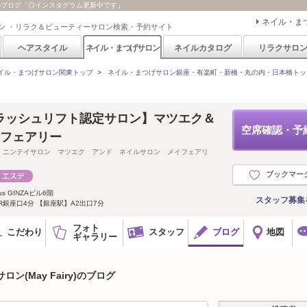
ry)のブログ「◎インスタグラム更新中です」
ネイル・ま
ン ・リラク＆ビューティーサロン検索・予約サイト
ヘアスタイル
ネイル・まつげサロン
ネイルカタログ
リラクサロ
イル・まつげサロン関東トップ
>
ネイル・まつげサロン銀座・有楽町・新橋・丸の内・日本橋トッ
ラッシュリフト認定サロン】マツエク＆
空席確認・予
イフェアリー
 ニンテイサロン マツエク アンド ネイルサロン メイフェアリ
ブックマー
us GINZAビル6階
スタッフ募集
JR銀座口4分 【銀座駅】A2出口7分
フォト
こだわり
スタッフ
ブログ
地図
ギャラリー
ン(May Fairy)のブログ