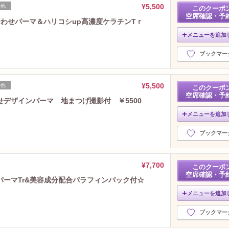
2022年12月分
（15）
¥5,500
の他
このクーポ
2022年11月分
（27）
空席確認・予
合わせパーマ＆ハリコシup高濃度ケラチンTｒ
2022年10月分
（22）
メニューを追加
2022年9月分
（19）
2022年8月分
（17）
ブックマー
2022年7月分
（22）
2022年6月分
（25）
2022年5月分
（24）
¥5,500
の他
このクーポ
2022年4月分
空席確認・予
（16）
デザインパーマ 地まつげ撮影付 ￥5500
2022年3月分
（24）
メニューを追加
2022年2月分
（27）
2022年1月分
（32）
ブックマー
2021年12月分
（22）
2021年11月分
（27）
¥7,700
2021年10月分
（22）
このクーポ
空席確認・予
2021年9月分
（31）
パーマTr&美容成分配合パラフィンパック付☆
2021年8月分
（31）
メニューを追加
2021年7月分
（32）
2021年6月分
ブックマー
（30）
2021年5月分
（25）