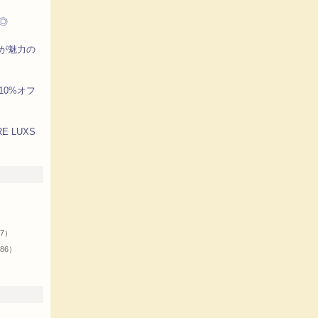
◎
が魅力の
10%オフ
E LUXS
リ
）
37）
86）