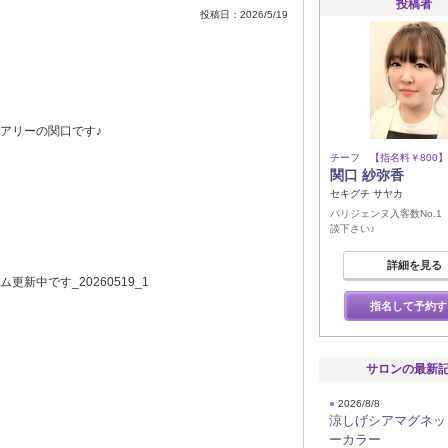
投稿者
投稿日：2026/5/19
アリーの関口です♪
チーフ 【指名料￥800】
関口 紗弥香
セキグチ サヤカ
パリジェンヌ入客数No.1
談下さい♪
詳細を見る
指名して予約す
サロンの最新
●
2026/8/8
涼しげシアマグネッ
ーカラー