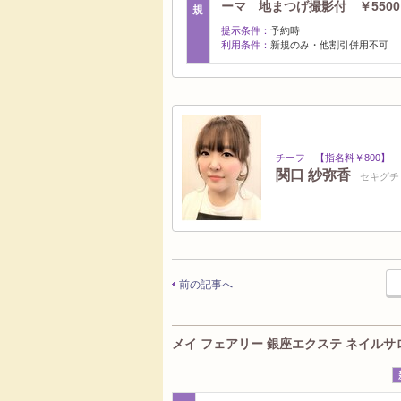
ーマ 地まつげ撮影付 ￥5500
規
提示条件：
予約時
利用条件：
新規のみ・他割引併用不可
チーフ 【指名料￥800】
関口 紗弥香
セキグチ
前の記事へ
メイ フェアリー 銀座エクステ ネイルサロン