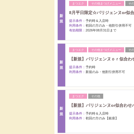
まつエク
その他まつげメニュー
そ
8月平日限定☆パリジェンヌor似
新
提示条件：
予約時＆入店時
規
利用条件：
初回の方のみ・他割引併用不可
有効期限：
2026年08月31日まで
まつエク
その他まつげメニュー
そ
【新規】パリジェンヌｏｒ似合わせ
新
提示条件：
予約時
規
利用条件：
新規のみ・他割引併用不可
まつエク
その他
【新規】パリジェンヌor似合わせ
新
提示条件：
予約時＆入店時
規
利用条件：
初回の方のみ【銀座】