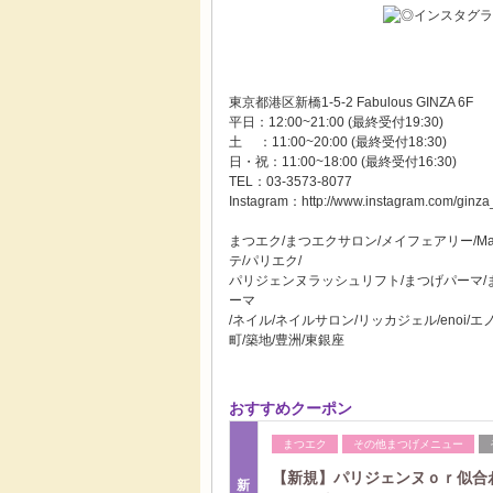
東京都港区新橋1-5-2 Fabulous GINZA 6F
平日：12:00~21:00 (最終受付19:30)
土 ：11:00~20:00 (最終受付18:30)
日・祝：11:00~18:00 (最終受付16:30)
TEL：03-3573-8077
Instagram：http://www.instagram.com/ginza
まつエク/まつエクサロン/メイフェアリー/May
テ/パリエク/
パリジェンヌラッシュリフト/まつげパーマ/
ーマ
/ネイル/ネイルサロン/リッカジェル/enoi/
町/築地/豊洲/東銀座
おすすめクーポン
まつエク
その他まつげメニュー
【新規】パリジェンヌｏｒ似合
新