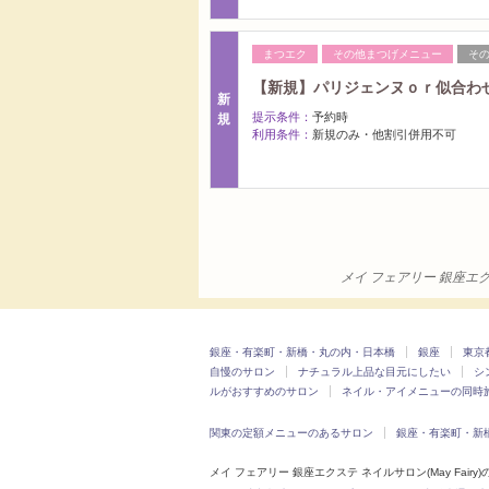
まつエク
その他まつげメニュー
そ
【新規】パリジェンヌｏｒ似合わせ
新
提示条件：
予約時
規
利用条件：
新規のみ・他割引併用不可
メイ フェアリー 銀座エク
銀座・有楽町・新橋・丸の内・日本橋
銀座
東京
自慢のサロン
ナチュラル上品な目元にしたい
シ
ルがおすすめのサロン
ネイル・アイメニューの同時
関東の定額メニューのあるサロン
銀座・有楽町・新
メイ フェアリー 銀座エクステ ネイルサロン(May Fairy