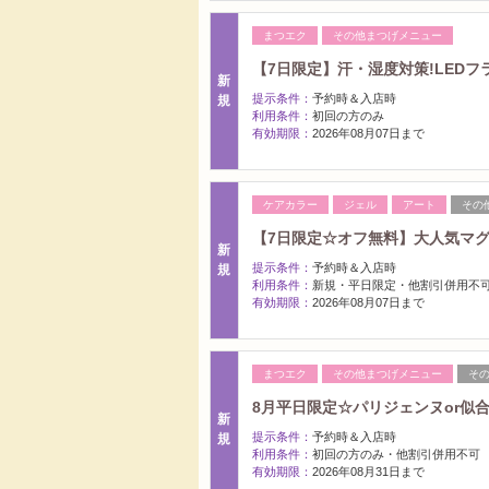
まつエク
その他まつげメニュー
【7日限定】汗・湿度対策!LEDフ
新
提示条件：
予約時＆入店時
規
利用条件：
初回の方のみ
有効期限：
2026年08月07日まで
ケアカラー
ジェル
アート
その
【7日限定☆オフ無料】大人気マグネ
新
提示条件：
予約時＆入店時
規
利用条件：
新規・平日限定・他割引併用不
有効期限：
2026年08月07日まで
まつエク
その他まつげメニュー
そ
8月平日限定☆パリジェンヌor似
新
提示条件：
予約時＆入店時
規
利用条件：
初回の方のみ・他割引併用不可
有効期限：
2026年08月31日まで