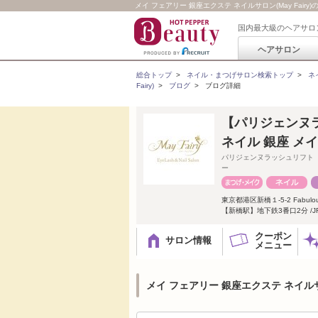
メイ フェアリー 銀座エクステ ネイルサロン(May Fai
国内最大級のヘアサロ
ヘアサロン
総合トップ
>
ネイル・まつげサロン検索トップ
>
ネ
Fairy)
>
ブログ
>
ブログ詳細
【パリジェンヌ
ネイル 銀座 メ
パリジェンヌラッシュリフト
ー
東京都港区新橋１-5-2 Fabulo
【新橋駅】地下鉄3番口2分 /
クーポン
サロン情報
メニュー
メイ フェアリー 銀座エクステ ネイルサロ