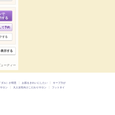
ンで
約する
して予約
クする
を表示する
ービューティー
イダル）が得意
お肌をきれいにしたい
キープ力が
サロン
大人女性向けこだわりサロン
フットネイ