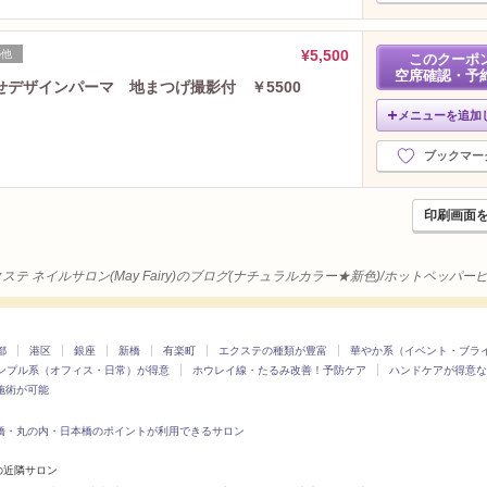
2022年11月分
（27）
2022年10月分
（22）
¥5,500
の他
このクーポ
2022年9月分
（19）
空席確認・予
デザインパーマ 地まつげ撮影付 ￥5500
2022年8月分
（17）
メニューを追加
2022年7月分
（22）
2022年6月分
（25）
ブックマー
2022年5月分
（24）
2022年4月分
（16）
印刷画面
2022年3月分
（24）
2022年2月分
（27）
2022年1月分
（32）
ステ ネイルサロン(May Fairy)のブログ(ナチュラルカラー★新色)/ホットペッパ
2021年12月分
（22）
2021年11月分
（27）
2021年10月分
（22）
都
港区
銀座
新橋
有楽町
エクステの種類が豊富
華やか系（イベント・ブラ
ンプル系（オフィス・日常）が得意
ホウレイ線・たるみ改善！予防ケア
2021年9月分
ハンドケアが得意な
（31）
施術が可能
2021年8月分
（31）
2021年7月分
（32）
橋・丸の内・日本橋のポイントが利用できるサロン
2021年6月分
（30）
)の近隣サロン
2021年5月分
（25）