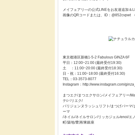
メイフェアリ―の公式LINEをお友達追加＆L
画像のQRコードまたは、ID：@852cvpwt
東京都港区新橋1-5-2 Fabulous GINZA 6F
平日：12:00~21:00 (最終受付19:30)
土 ：11:00~20:00 (最終受付18:30)
日・祝：11:00~18:00 (最終受付16:30)
TEL：03-3573-8077
Instagram：http://www.instagram.com/ginza
まつエク/まつエクサロン/メイフェアリー/May
テ/パリエク/
パリジェンヌラッシュリフト/まつげパーマ/
ーマ
/ネイル/ネイルサロン/リッカジェル/enoi/
町/築地/豊洲/東銀座