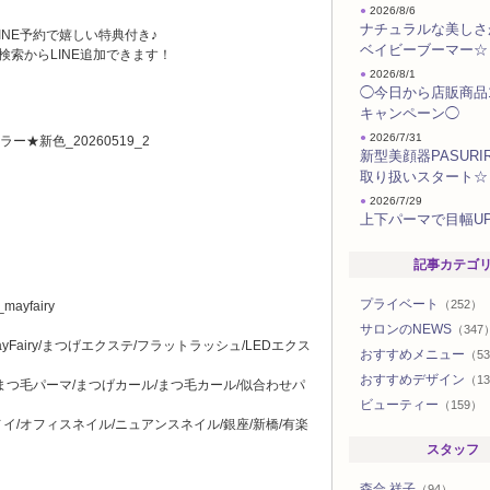
●
2026/8/6
ナチュラルな美しさ
INE予約で嬉しい特典付き♪
ベイビーブーマー☆
 検索からLINE追加できます！
●
2026/8/1
◯今日から店販商品
キャンペーン◯
●
2026/7/31
新型美顔器PASURIR
取り扱いスタート☆
●
2026/7/29
上下パーマで目幅U
記事カテゴ
プライベート
（252）
_mayfairy
サロンのNEWS
（347
Fairy/まつげエクステ/フラットラッシュ/LEDエクス
おすすめメニュー
（5
おすすめデザイン
（13
まつ毛パーマ/まつげカール/まつ毛カール/似合わせパ
ビューティー
（159）
エノイ/オフィスネイル/ニュアンスネイル/銀座/新橋/有楽
スタッフ
森合 祥子
（94）