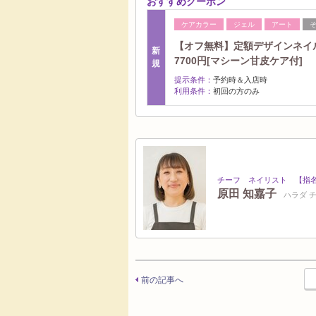
おすすめクーポン
ケアカラー
ジェル
アート
【オフ無料】定額デザインネイ
新
7700円[マシーン甘皮ケア付]
規
提示条件：
予約時＆入店時
利用条件：
初回の方のみ
チーフ ネイリスト 【指名
原田 知嘉子
ハラダ 
前の記事へ