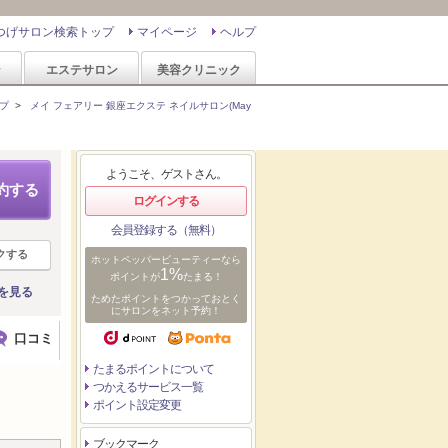
つげサロン検索トップ
マイページ
ヘルプ
ン
エステサロン
美容クリニック
プ
>
メイ フェアリー 銀座エクステ ネイルサロン(May
ようこそ、ゲストさん。
約する
ログインする
会員登録する（無料）
クする
ホットペッパービューティーなら
1%
ポイントが
たまる！
を見る
ためたポイントをつかっておとく
にサロンをネット予約！
口コミ
たまるポイントについて
つかえるサービス一覧
ポイント設定変更
ブックマーク