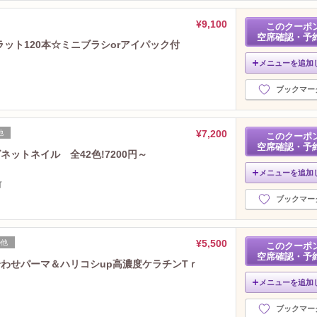
2024年7月分
（24）
2024年6月分
（24）
¥9,100
このクーポ
空席確認・予
2024年5月分
（31）
ラット120本☆ミニブラシorアイパック付
2024年4月分
（28）
メニューを追加
2024年3月分
（25）
2024年2月分
（26）
ブックマー
2024年1月分
（23）
2023年12月分
（24）
¥7,200
他
2023年11月分
このクーポ
（27）
空席確認・予
2023年10月分
（32）
ットネイル 全42色!7200円～
2023年9月分
（27）
メニューを追加
2023年8月分
可
（28）
ブックマー
2023年7月分
（27）
2023年6月分
（25）
2023年5月分
（27）
¥5,500
の他
このクーポ
2023年4月分
（25）
空席確認・予
合わせパーマ＆ハリコシup高濃度ケラチンTｒ
2023年3月分
（29）
2023年2月分
メニューを追加
（26）
2023年1月分
（24）
ブックマー
2022年12月分
（15）