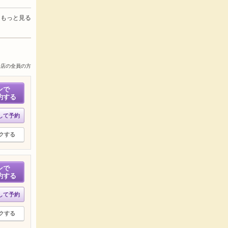
もっと見る
来店の全員の方
ンで
約する
して予約
クする
ンで
約する
して予約
クする