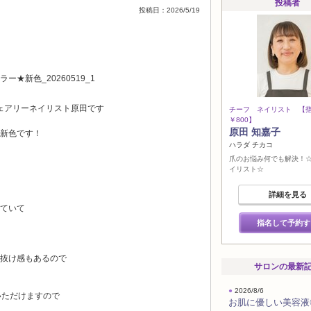
投稿者
投稿日：2026/5/19
ェアリーネイリスト原田です
チーフ ネイリスト 【
￥800】
原田 知嘉子
新色です！
ハラダ チカコ
爪のお悩み何でも解決！
イリスト☆
詳細を見る
ていて
指名して予約す
抜け感もあるので
サロンの最新
●
2026/8/6
いただけますので
お肌に優しい美容液