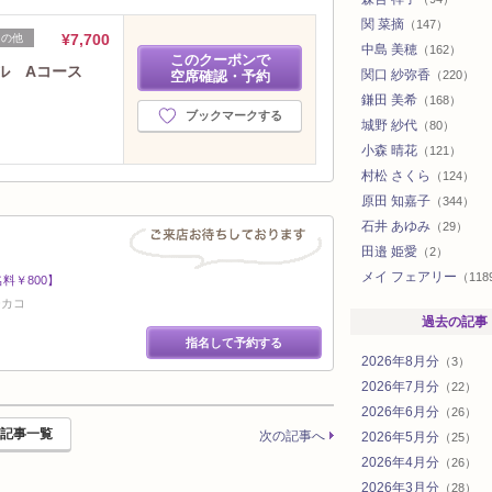
関 菜摘
（147）
¥7,700
その他
中島 美穂
（162）
このクーポンで
ル Aコース
関口 紗弥香
空席確認・予約
（220）
鎌田 美希
（168）
ブックマークする
城野 紗代
（80）
小森 晴花
（121）
村松 さくら
（124）
原田 知嘉子
（344）
石井 あゆみ
（29）
田邉 姫愛
（2）
メイ フェアリー
（118
料￥800】
チカコ
過去の記事
指名して予約する
2026年8月分
（3）
2026年7月分
（22）
2026年6月分
（26）
記事一覧
次の記事へ
2026年5月分
（25）
2026年4月分
（26）
2026年3月分
（28）