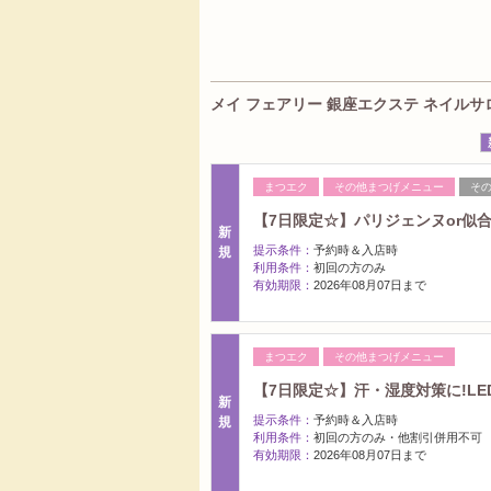
メイ フェアリー 銀座エクステ ネイルサロン
まつエク
その他まつげメニュー
そ
【7日限定☆】パリジェンヌor似合
新
提示条件：
予約時＆入店時
規
利用条件：
初回の方のみ
有効期限：
2026年08月07日まで
まつエク
その他まつげメニュー
【7日限定☆】汗・湿度対策に!LE
新
提示条件：
予約時＆入店時
規
利用条件：
初回の方のみ・他割引併用不可
有効期限：
2026年08月07日まで