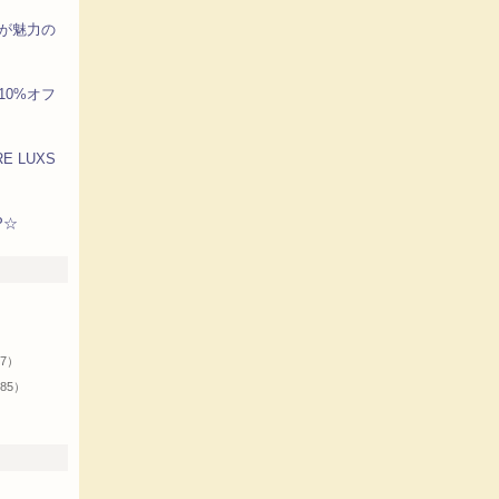
が魅力の
10%オフ
E LUXS
P☆
リ
）
37）
85）