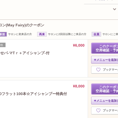
2026年2月分
（21）
2026年1月分
（21）
2025年12月分
（19）
2025年11月分
（21）
(May Fairy)のクーポン
2025年10月分
（22）
新規
サロンに初来店の方
再来
サロンに2回目以降にご来店の方
全員
サロンにご
2025年9月分
（23）
2025年8月分
（26）
¥6,000
の他
このクーポ
2025年7月分
（23）
空席確認・予
せパ‐マTｒ＋アイシャンプ-付
2025年6月分
（20）
2025年5月分
（24）
メニューを追加
2025年4月分
（22）
ブックマー
2025年3月分
（23）
2025年2月分
（28）
2025年1月分
（28）
¥8,000
このクーポ
2024年12月分
（23）
空席確認・予
Dフラット100本☆アイシャンプー特典付
2024年11月分
（25）
メニューを追加
2024年10月分
（28）
2024年9月分
（28）
ブックマー
2024年8月分
（25）