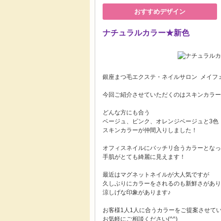
おすすめデザイン
ナチュラルカラー★新色
銀座まつ毛エクステ・ネイルサロン メイフ
今回ご紹介させていただくのはスキンカラー
どんな方にも合う
ベージュ、ピンク、オレンジベージュと3色
スキンカラーが仲間入りしました！
オフィスネイルにバッチリ合うカラーとなっ
手肌がとても綺麗に見えます！
最近はマグネットネイルが大人気ですが
久しぶりにカラーをされるのも新鮮さがあり
涼しげな印象があります♪
お客様1人1人に合うカラーをご提案させて
お気軽にご相談ください(^^)