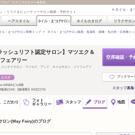
ry)のブログ「ナチュラルカラー★新色」
ネイル・ま
ン ・リラク＆ビューティーサロン検索・予約サイト
ヘアスタイル
ネイル・まつげサロン
ネイルカタログ
リラクサロ
イル・まつげサロン関東トップ
>
ネイル・まつげサロン銀座・有楽町・新橋・丸の内・日本橋トッ
ラッシュリフト認定サロン】マツエク＆
空席確認・予
イフェアリー
 ニンテイサロン マツエク アンド ネイルサロン メイフェアリ
ブックマー
us GINZAビル6階
スタッフ募集
JR銀座口4分 【銀座駅】A2出口7分
フォト
こだわり
スタッフ
ブログ
地図
ギャラリー
ン(May Fairy)のブログ