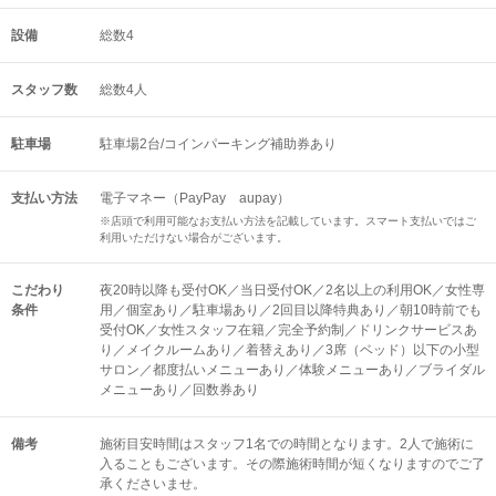
設備
総数4
スタッフ数
総数4人
駐車場
駐車場2台/コインパーキング補助券あり
支払い方法
電子マネー（PayPay aupay）
※店頭で利用可能なお支払い方法を記載しています。スマート支払いではご
利用いただけない場合がございます。
こだわり
夜20時以降も受付OK／当日受付OK／2名以上の利用OK／女性専
条件
用／個室あり／駐車場あり／2回目以降特典あり／朝10時前でも
受付OK／女性スタッフ在籍／完全予約制／ドリンクサービスあ
り／メイクルームあり／着替えあり／3席（ベッド）以下の小型
サロン／都度払いメニューあり／体験メニューあり／ブライダル
メニューあり／回数券あり
備考
施術目安時間はスタッフ1名での時間となります。2人で施術に
入ることもございます。その際施術時間が短くなりますのでご了
承くださいませ。