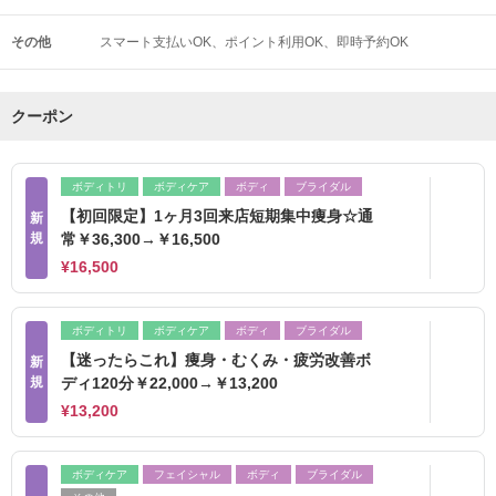
その他
スマート支払いOK
ポイント利用OK
即時予約OK
クーポン
ボディトリ
ボディケア
ボディ
ブライダル
【初回限定】1ヶ月3回来店短期集中痩身☆通
新
規
常￥36,300→￥16,500
¥16,500
ボディトリ
ボディケア
ボディ
ブライダル
【迷ったらこれ】痩身・むくみ・疲労改善ボ
新
規
ディ120分￥22,000→￥13,200
¥13,200
ボディケア
フェイシャル
ボディ
ブライダル