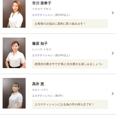
市川 亜希子
イチカワ アキコ
エステティシャン
（歴20年以上）
お客様のお悩みに真剣に取り組みます！
篠原 知子
シノハラ トモコ
エステティシャン
（歴20年以上）
絶賛自分磨き中です!私と自分磨きを楽しみましょう♪
高井 恵
タカイ メグミ
エステティシャン
（歴2年）
エステティシャンになる為の手の持ち主です！