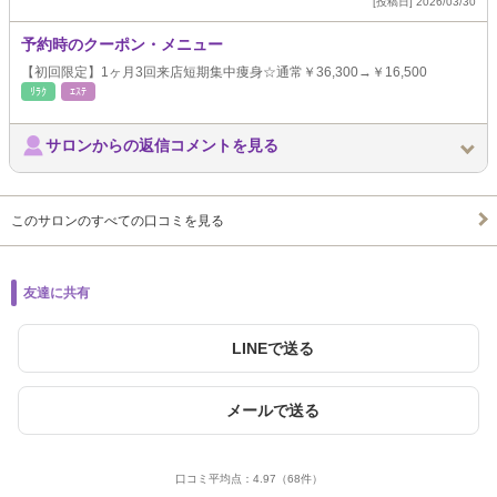
[投稿日] 2026/03/30
予約時のクーポン・メニュー
【初回限定】1ヶ月3回来店短期集中痩身☆通常￥36,300→￥16,500
ﾘﾗｸ
ｴｽﾃ
サロンからの返信コメントを見る
このサロンのすべての口コミを見る
友達に共有
LINEで送る
メールで送る
口コミ平均点：
4.97
（68件）