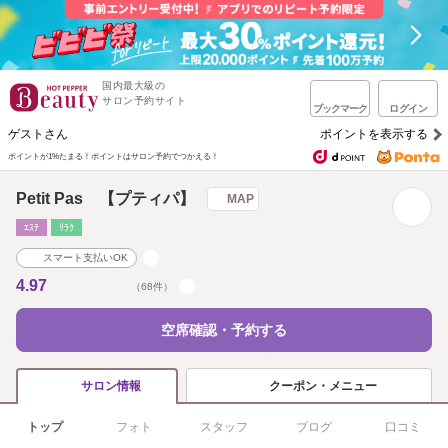
国内最大級の
サロン予約サイト
ブックマーク
ログイン
ゲストさん
ポイントを表示する
ポイントが1%たまる！
ポイントはサロン予約でつかえる！
Petit Pas 【プティパ】
MAP
ｴｽﾃ
ﾘﾗｸ
スマート支払いOK
4.97
（68件）
空席確認・予約する
クーポン・メニュー
サロン情報
トップ
フォト
スタッフ
ブログ
口コミ