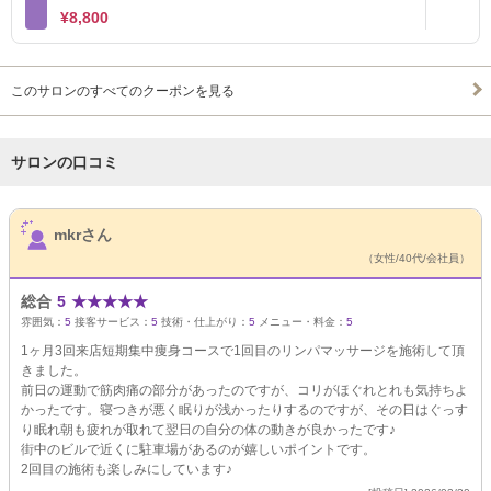
¥8,800
このサロンのすべてのクーポンを見る
サロンの口コミ
サロンPick Up
mkrさん
（女性/40代/会社員）
総合
5
★
★
★
★
★
雰囲気：
5
接客サービス：
5
技術・仕上がり：
5
メニュー・料金：
5
1ヶ月3回来店短期集中痩身コースで1回目のリンパマッサージを施術して頂
きました。
前日の運動で筋肉痛の部分があったのですが、コリがほぐれとれも気持ちよ
かったです。寝つきが悪く眠りが浅かったりするのですが、その日はぐっす
り眠れ朝も疲れが取れて翌日の自分の体の動きが良かったです♪
街中のビルで近くに駐車場があるのが嬉しいポイントです。
2回目の施術も楽しみにしています♪