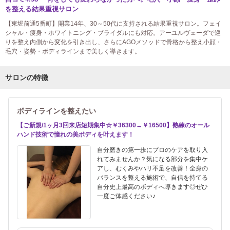
を整える結果重視サロン
【東堀前通5番町】開業14年、30～50代に支持される結果重視サロン。フェイ
シャル・痩身・ホワイトニング・ブライダルにも対応。アーユルヴェーダで巡
りを整え内側から変化を引き出し、さらにAGOメソッドで骨格から整え小顔・
毛穴・姿勢・ボディラインまで美しく導きます。
サロンの特徴
ボディラインを整えたい
【ご新規/1ヶ月3回来店短期集中☆￥36300→￥16500】熟練のオール
ハンド技術で憧れの美ボディを叶えます！
自分磨きの第一歩にプロのケアを取り入
れてみませんか？気になる部分を集中ケ
アし、むくみやハリ不足を改善！全身の
バランスを整える施術で、自信を持てる
自分史上最高のボディへ導きます◎ぜひ
一度ご体感ください♪