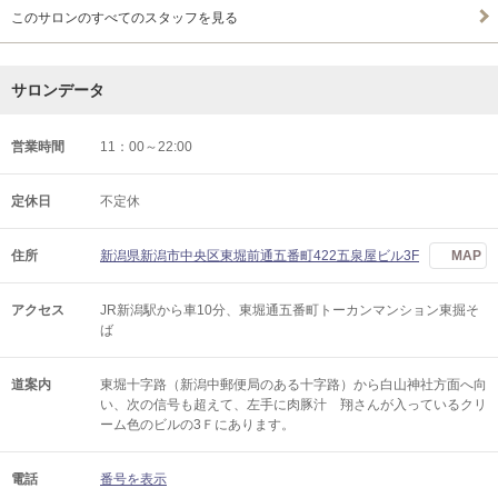
このサロンのすべてのスタッフを見る
サロンデータ
営業時間
11：00～22:00
定休日
不定休
住所
新潟県新潟市中央区東堀前通五番町422五泉屋ビル3F
MAP
アクセス
JR新潟駅から車10分、東堀通五番町トーカンマンション東掘そ
ば
道案内
東堀十字路（新潟中郵便局のある十字路）から白山神社方面へ向
い、次の信号も超えて、左手に肉豚汁 翔さんが入っているクリ
ーム色のビルの3Ｆにあります。
電話
番号を表示