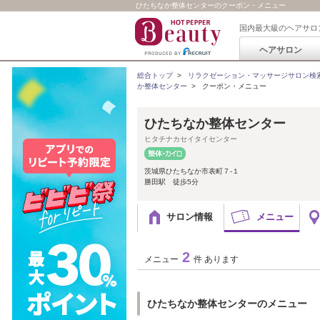
ひたちなか整体センターのクーポン・メニュー
国内最大級のヘアサロ
ヘアサロン
総合トップ
>
リラクゼーション・マッサージサロン検
か整体センター
>
クーポン・メニュー
ひたちなか整体センター
ヒタチナカセイタイセンター
茨城県ひたちなか市表町７‐１
勝田駅 徒歩5分
サロン情報
メニュー
2
メニュー
件 あります
ひたちなか整体センターのメニュー