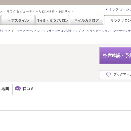
リラクゼーシ
ン ・リラク＆ビューティーサロン検索・予約サイト
ヘアスタイル
ネイル・まつげサロン
ネイルカタログ
リラクサロ
索トップ
>
リラクゼーション・マッサージサロン関東トップ
>
リラクゼーション・マッサージサ
空席確認・予
ブックマー
地図
口コミ