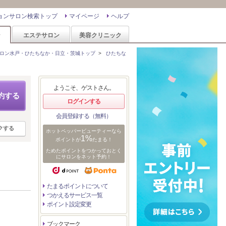
ョンサロン検索トップ
マイページ
ヘルプ
ン
エステサロン
美容クリニック
ロン水戸・ひたちなか・日立・茨城トップ
>
ひたちな
ようこそ、ゲストさん。
約する
ログインする
会員登録する（無料）
クする
ホットペッパービューティーなら
1%
ポイントが
たまる！
ためたポイントをつかっておとく
にサロンをネット予約！
たまるポイントについて
つかえるサービス一覧
ポイント設定変更
ブックマーク