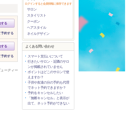
ログインすると会員情報に保存できます
サロン
スタイリスト
クーポン
約する
ヘアスタイル
て予約する
ネイルデザイン
約する
よくある問い合わせ
て予約する
スマート支払いについて
行きたいサロン・近隣のサロ
ンが掲載されていません
ビューティー
ポイントはどこのサロンで使
えますか？
子供や友達の分の予約も代理
でネット予約できますか？
予約をキャンセルしたい
「無断キャンセル」と表示が
出て、ネット予約ができない