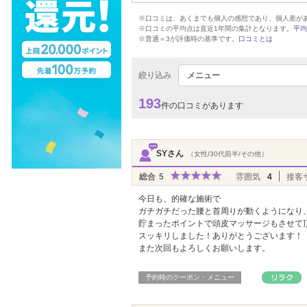
※口コミは、あくまでも個人の感想であり、個人差が
※口コミの平均点は直近1年間の集計となります。
平均
※普通＝3が評価時の基準です。
口コミとは
絞り込み
メニュー
193
件の口コミがあります
SYさん
（女性/30代前半/その他）
総合
5
雰囲気
4
接客
今日も、的確な施術で
ガチガチだった腰と首周りが動くようになり
貯まったポイントで頭皮マッサージもさせて
スッキリしました！ありがとうございます！
また次回もよろしくお願いします。
予約時のクーポン・メニュー