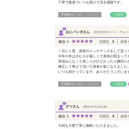
丁寧で親身でいつも助けて頂き感謝です。
予約時のクーポン・メニュー
おにパンダさん
（女性/50代/パート・アル
総合
5
雰囲気
5
接客
一月に１度、身体のメンテナンスをして貰っ
今年の冬はさむさが厳しくて身体が固まって
前屈みになって肩こりがひどかったり腰回り
矯正して整えて頂いて身体が楽になりました
いつも助かっています。ありがとうございま
予約時のクーポン・メニュー
テツさん
（男性/40代/会社員）
総合
5
雰囲気
5
接客
今回も大変丁寧に施術いただきました。