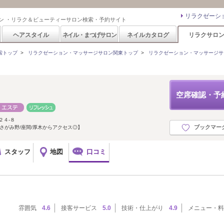
リラクゼーシ
ン ・リラク＆ビューティーサロン検索・予約サイト
ヘアスタイル
ネイル・まつげサロン
ネイルカタログ
リラクサロ
索トップ
>
リラクゼーション・マッサージサロン関東トップ
>
リラクゼーション・マッサージサ
空席確認・予
２４-８
ブックマー
/さがみ野/座間/厚木からアクセス◎】
スタッフ
地図
口コミ
雰囲気
4.6
接客サービス
5.0
技術・仕上がり
4.9
メニュー・料