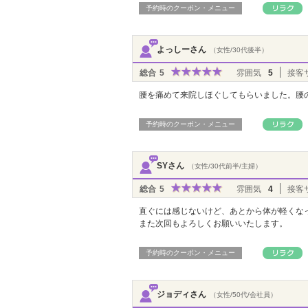
予約時のクーポン・メニュー
よっしーさん
（女性/30代後半）
総合
5
雰囲気
5
接客
腰を痛めて来院しほぐしてもらいました。腰
予約時のクーポン・メニュー
SYさん
（女性/30代前半/主婦）
総合
5
雰囲気
4
接客
直ぐには感じないけど、あとから体が軽くな
また次回もよろしくお願いいたします。
予約時のクーポン・メニュー
ジョディさん
（女性/50代/会社員）