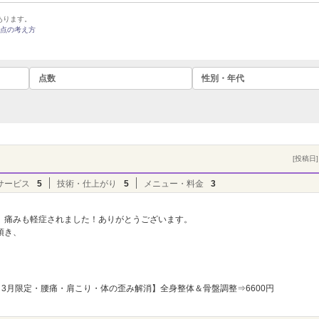
あります。
点の考え方
点数
性別・年代
[投稿日] 
サービス
5
技術・仕上がり
5
メニュー・料金
3
、痛みも軽症されました！ありがとうございます。
頂き、
3月限定・腰痛・肩こり・体の歪み解消】全身整体＆骨盤調整⇒6600円