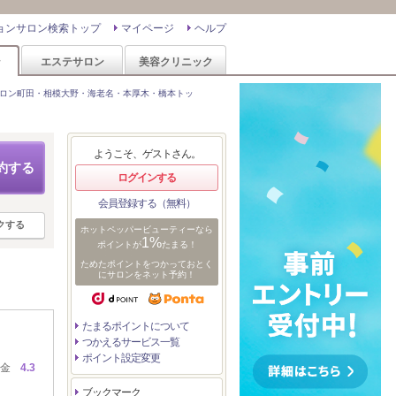
ョンサロン検索トップ
マイページ
ヘルプ
ン
エステサロン
美容クリニック
ロン町田・相模大野・海老名・本厚木・橋本トッ
ようこそ、ゲストさん。
約する
ログインする
会員登録する（無料）
クする
ホットペッパービューティーなら
1%
ポイントが
たまる！
ためたポイントをつかっておとく
にサロンをネット予約！
たまるポイントについて
つかえるサービス一覧
ポイント設定変更
金
4.3
ブックマーク