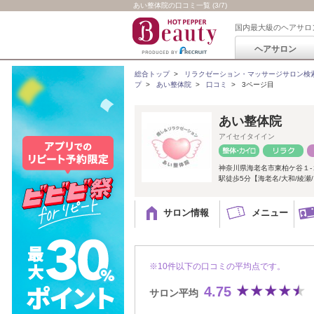
あい整体院の口コミ一覧 (3/7)
国内最大級のヘアサロ
ヘアサロン
総合トップ
>
リラクゼーション・マッサージサロン検
プ
>
あい整体院
>
口コミ
>
3ページ目
あい整体院
アイセイタイイン
神奈川県海老名市東柏ケ谷１-
駅徒歩5分【海老名/大和/綾瀬
サロン情報
メニュー
※10件以下の口コミの平均点です。
4.75
サロン平均