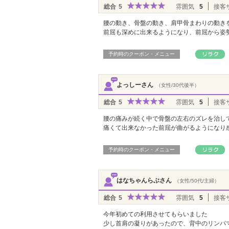
総合
5
雰囲気
5
接客
腰の動き、骨盤の動き、肩甲骨まわりの動き
前屈も深めに出来るようになり、前屈から姿
予約時のクーポン・メニュー
よっしーさん
（女性/30代後半）
総合
5
雰囲気
5
接客
腰の痛みが続く中で骨盤の左右のズレを治し
痛くて出来なかった前屈が曲がるようになり
予約時のクーポン・メニュー
はなちゃんらぶさん
（女性/50代/主婦）
総合
5
雰囲気
5
接客
今年初めての利用させてもらいました
少し首肩の凝りがあったので、背中のリンパ