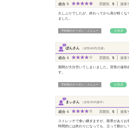
総合
5
雰囲気
5
接客
久しぶりでしたが、終わってから肩が軽くな
ました。
予約時のクーポン・メニュー
ぽんさん
（女性/40代/主婦）
総合
4
雰囲気
5
接客
期間が大分空いてしまいました。背骨の違和
す。
予約時のクーポン・メニュー
まぃさん
（女性/30代後半）
総合
4
雰囲気
5
接客
ストレッチで食い継ぎますが、限界がありお
時間的には終わりになっても、立って動かし