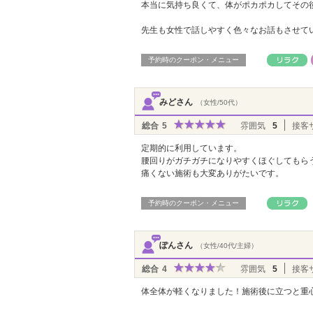
本当に気持ち良くて、体がポカポカしてその
先生も女性で話しやすく色々なお話もさせて
予約時のクーポン・メニュー
みどさん
（女性/50代）
総合
5
雰囲気
5
接客
定期的に利用しています。
腰回りがガチガチになりやすくほぐしてもら
痛くない施術も大変ありがたいです。
予約時のクーポン・メニュー
ぽんさん
（女性/40代/主婦）
総合
4
雰囲気
5
接客
体全体が軽くなりました！施術後に立つと重