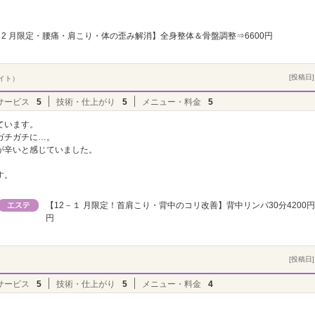
2 月限定・腰痛・肩こり・体の歪み解消】全身整体＆骨盤調整⇒6600円
[投稿日] 
バイト）
サービス
5
技術・仕上がり
5
メニュー・料金
5
ています。
ガチガチに…。
が辛いと感じていました。
。
す。
【12－１ 月限定！首肩こり・背中のコリ改善】背中リンパ30分4200円→
円
[投稿日] 
サービス
5
技術・仕上がり
5
メニュー・料金
4