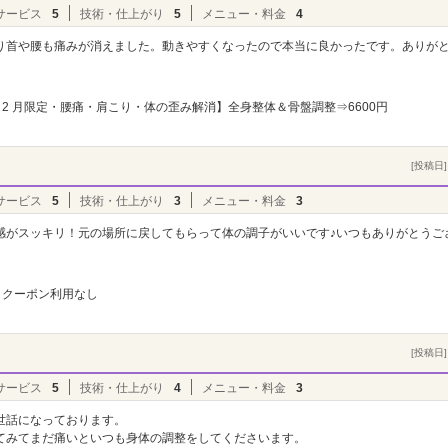
サービス
5
技術・仕上がり
5
メニュー・料金
4
り首や腰も痛みが消えました。動きやすくなったので本当に良かったです。ありが
2 月限定・腰痛・肩こり・体の歪み解消】全身整体＆骨盤調整⇒6600円
[投稿日] 
サービス
5
技術・仕上がり
3
メニュー・料金
3
感がスッキリ！元の場所に戻してもらって体の調子がいいです♪いつもありがとうご
クーポン利用なし
[投稿日] 
サービス
5
技術・仕上がり
4
メニュー・料金
3
世話になっております。
てみてまだ痛いといつも身体の調整をしてくださいます。