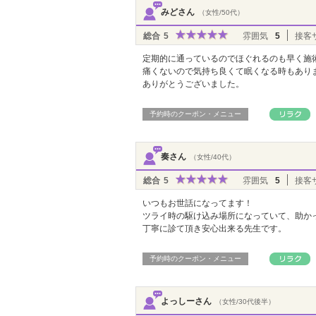
みどさん
（女性/50代）
総合
5
雰囲気
5
接客
定期的に通っているのでほぐれるのも早く施
痛くないので気持ち良くて眠くなる時もあり
ありがとうございました。
予約時のクーポン・メニュー
奏さん
（女性/40代）
総合
5
雰囲気
5
接客
いつもお世話になってます！
ツライ時の駆け込み場所になっていて、助か
丁寧に診て頂き安心出来る先生です。
予約時のクーポン・メニュー
よっしーさん
（女性/30代後半）