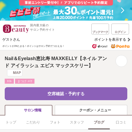
国内最大級の
サロン予約サイト
ブックマーク
ログイン
ゲストさん
ポイントを表示する
ポイントが1%たまる！
ポイントはサロン予約でつかえる！
Nail＆Eyelash恵比寿 MAXKELLY【ネイル アン
ド アイラッシュ エビス マックスケリー】
MAP
ﾈｲﾙ
まつげ･ﾒｲｸ
空席確認・予約する
クーポン・メニュー
サロン情報
トップ
こだわり
フォト
スタッフ
ブログ
口コミ