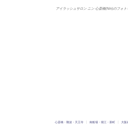
アイラッシュサロン ニン 心斎橋(Nin)のフ
心斎橋・難波・天王寺
南船場・堀江・新町
大阪