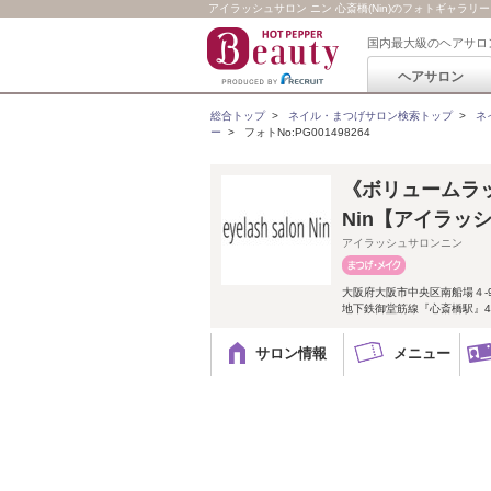
アイラッシュサロン ニン 心斎橋(Nin)のフォトギャラリー｜
国内最大級のヘアサロ
ヘアサロン
総合トップ
>
ネイル・まつげサロン検索トップ
>
ネ
ー
>
フォトNo:PG001498264
《ボリュームラッシ
Nin【アイラッ
アイラッシュサロンニン
大阪府大阪市中央区南船場４-9
地下鉄御堂筋線『心斎橋駅』4
サロン情報
メニュー