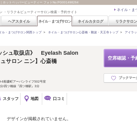
ホットペッパービューティー フォトNo:PG001498264
ネイル・ま
ン ・リラク＆ビューティーサロン検索・予約サイト
ヘアスタイル
ネイル・まつげサロン
ネイルカタログ
リラクサロ
イル・まつげサロン関西トップ
>
ネイル・まつげサロン心斎橋・難波・天王寺トップ
>
アイラッシ
ュ取扱店》 Eyelash Salon
空席確認・予
シュサロン ニン】心斎橋
ブックマー
-6順慶町アーバンライフ502号室
分/四ツ橋線『四ツ橋駅』3分
スタッフ
地図
口コミ
デザインが掲載されていません。