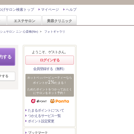
つげサロン検索トップ
マイページ
ヘルプ
ン
エステサロン
美容クリニック
ュサロン ニン 心斎橋(Nin)
>
フォトギャラリ
ようこそ、ゲストさん。
約する
ログインする
会員登録する（無料）
クする
ホットペッパービューティーなら
1%
ポイントが
たまる！
ためたポイントをつかっておとく
にサロンをネット予約！
たまるポイントについて
つかえるサービス一覧
ポイント設定変更
ブックマーク