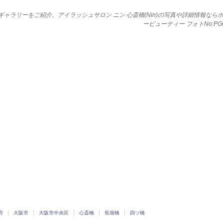
ォトギャラリーをご紹介。アイラッシュサロン ニン 心斎橋(Nin)の写真や詳細情報なら
ービューティー フォトNo:PG00
府
大阪市
大阪市中央区
心斎橋
長堀橋
四ツ橋