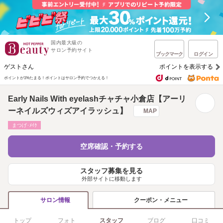
国内最大級の
サロン予約サイト
ブックマーク
ログイン
ゲストさん
ポイントを表示する
ポイントが1%たまる！
ポイントはサロン予約でつかえる！
Early Nails With eyelashチャチャ小倉店【アーリ
ーネイルズウィズアイラッシュ】
MAP
まつげ･ﾒｲｸ
空席確認・予約する
スタッフ募集を見る
外部サイトに移動します
クーポン・メニュー
サロン情報
トップ
フォト
スタッフ
ブログ
口コミ