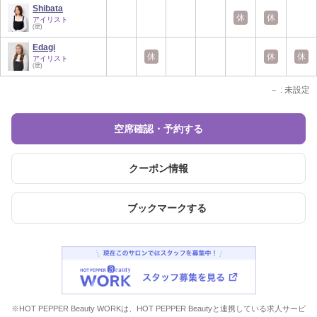
Shibata
休
休
アイリスト
(歴)
Edagi
休
休
休
アイリスト
(歴)
－
: 未設定
空席確認・予約する
クーポン情報
ブックマークする
※HOT PEPPER Beauty WORKは、HOT PEPPER Beautyと連携している求人サービ