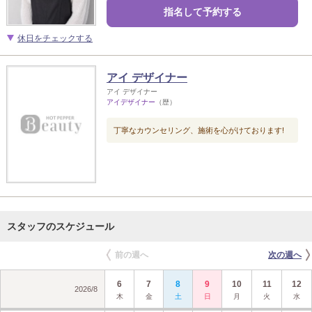
指名して予約する
休日をチェックする
アイ デザイナー
アイ デザイナー
アイデザイナー
（歴）
丁寧なカウンセリング、施術を心がけております!
スタッフのスケジュール
前の週へ
次の週へ
6
7
8
9
10
11
12
2026
/
8
木
金
土
日
月
火
水