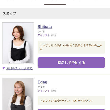
スタッフ
Shibata
シバタ
アイリスト
（歴）
一人ひとりに似合うお目元ご提案します＠early__ai
ri
指名して予約する
休日をチェックする
Edagi
エダギ
アイリスト
（歴）
トレンドの束感デザイン、お任せください♪