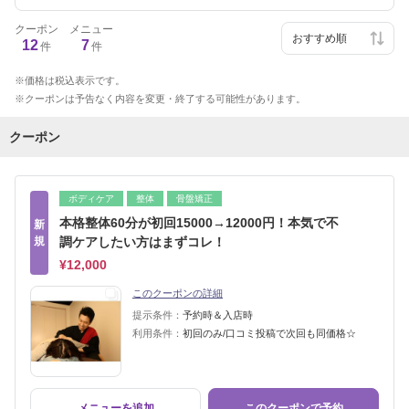
クーポン
メニュー
12
7
件
件
価格は税込表示です。
クーポンは予告なく内容を変更・終了する可能性があります。
クーポン
ボディケア
整体
骨盤矯正
本格整体60分が初回15000→12000円！本気で不
新
規
調ケアしたい方はまずコレ！
¥12,000
このクーポンの詳細
提示条件：
予約時＆入店時
利用条件：
初回のみ/口コミ投稿で次回も同価格☆
メニューを追加
このクーポンで予約