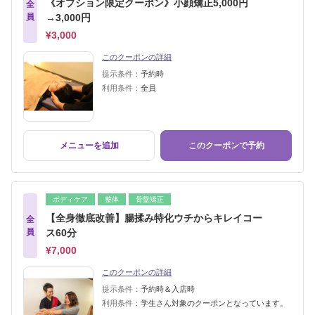
《オプション限定クーポン》小顔矯正5,000円
全
員
→3,000円
¥3,000
このクーポンの詳細
提示条件：
予約時
利用条件：
全員
メニューを追加
このクーポンで予約
ボディケア
整体
骨盤矯正
【全身徹底改善】腸揉み特化ウチからキレイコー
全
員
ス60分
¥7,000
このクーポンの詳細
提示条件：
予約時＆入店時
利用条件：
学生さん対象のクーポンとなっています。