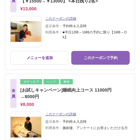
員
【￥15500→￥13000】 <本日残り2名>
¥13,000
このクーポンの詳細
提示条件：
予約時＆入店時
利用条件：
■平日12時～16時の予約に限り【16時～O
K】
メニューを追加
このクーポンで予約
ボディケア
ヘッド
整体
[お試しキャンペーン]睡眠向上コース 11000円
全
員
→8000円
¥8,000
このクーポンの詳細
提示条件：
予約時＆入店時
利用条件：
施術後、アンケートにお答えいただける方