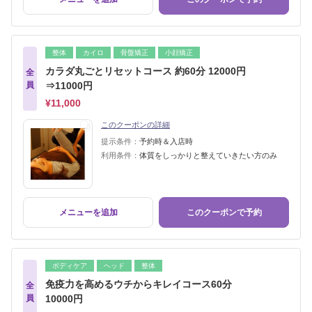
整体
カイロ
骨盤矯正
小顔矯正
カラダ丸ごとリセットコース 約60分 12000円
全
員
⇒11000円
¥11,000
このクーポンの詳細
提示条件：
予約時＆入店時
利用条件：
体質をしっかりと整えていきたい方のみ
メニューを追加
このクーポンで予約
ボディケア
ヘッド
整体
免疫力を高めるウチからキレイコース60分
全
員
10000円