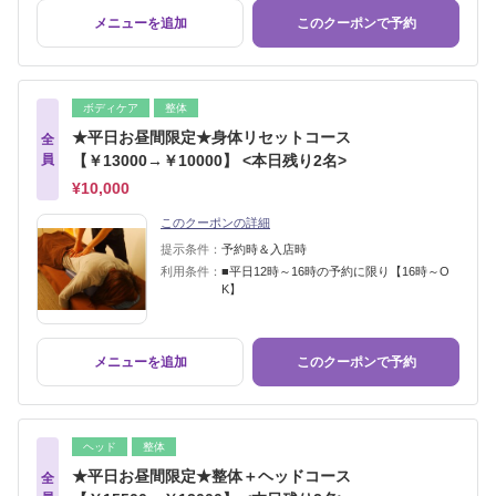
メニューを追加
このクーポンで予約
ボディケア
整体
★平日お昼間限定★身体リセットコース
全
員
【￥13000→￥10000】 <本日残り2名>
¥10,000
このクーポンの詳細
提示条件：
予約時＆入店時
利用条件：
■平日12時～16時の予約に限り【16時～O
K】
メニューを追加
このクーポンで予約
ヘッド
整体
★平日お昼間限定★整体＋ヘッドコース
全