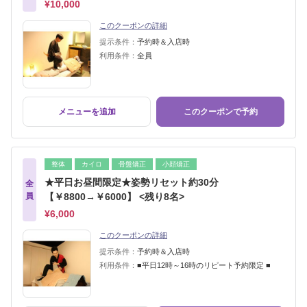
¥10,000
このクーポンの詳細
提示条件：
予約時＆入店時
利用条件：
全員
メニューを追加
このクーポンで予約
整体
カイロ
骨盤矯正
小顔矯正
★平日お昼間限定★姿勢リセット約30分
全
員
【￥8800→￥6000】 <残り8名>
¥6,000
このクーポンの詳細
提示条件：
予約時＆入店時
利用条件：
■平日12時～16時のリピート予約限定 ■