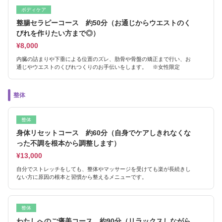
ボディケア
整腸セラピーコース 約50分（お通じからウエストのく
びれを作りたい方まで◎）
¥8,000
内臓の詰まりや下垂による位置のズレ、肋骨や骨盤の矯正まで行い、お
通じやウエストのくびれつくりのお手伝いをします。 ※女性限定
整体
整体
身体リセットコース 約60分（自身でケアしきれなくな
った不調を根本から調整します）
¥13,000
自分でストレッチをしても、整体やマッサージを受けても楽が長続きし
ない方に原因の根本と習慣から整えるメニューです。
整体
わたしへのご褒美コース 約90分（リラックスしながら