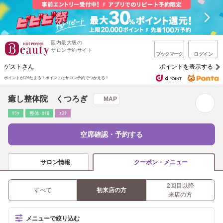
国内最大級の
サロン予約サイト
ブックマーク
ログイン
ゲストさん
ポイントを表示する
ポイントが1%たまる！
ポイントはサロン予約でつかえる！
癒し整体院 くつろぎ
MAP
ﾘﾗｸ
整体･ｶｲﾛ
ｴｽﾃ
空席確認・予約する
サロン情報
クーポン・メニュー
2回目以降
すべて
初来店の方
来店の方
メニューで絞り込む