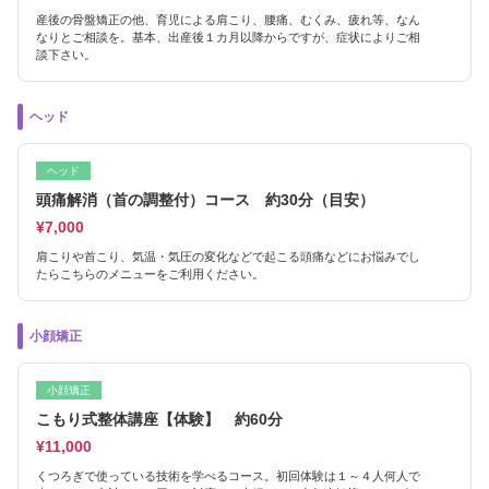
産後の骨盤矯正の他、育児による肩こり、腰痛、むくみ、疲れ等、なん
なりとご相談を。基本、出産後１カ月以降からですが、症状によりご相
談下さい。
ヘッド
ヘッド
頭痛解消（首の調整付）コース 約30分（目安）
¥7,000
肩こりや首こり、気温・気圧の変化などで起こる頭痛などにお悩みでし
たらこちらのメニューをご利用ください。
小顔矯正
小顔矯正
こもり式整体講座【体験】 約60分
¥11,000
くつろぎで使っている技術を学べるコース。初回体験は１～４人何人で