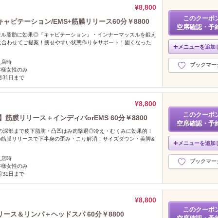
¥8,800
このクーポ
ビテーション/EMS+筋膜リリース60分￥8800
空席確認・予
セル脂肪に効果◎『キャビテーション』・インナーマッスルを鍛え
に合わせてご提案！痩せやすい状態作りをサポート！固くなった
メニューを追加
入店時
ブックマー
客様女性のみ
2月31日まで
¥8,800
このクーポ
筋膜リリース＋インディバorEMS 60分￥8800
空席確認・予
体の深部まで皮下脂肪・凸凹はみ肉撃退◎冷え・むくみに効果的！
の筋膜リリースで下半身の歪み・こり解消！サイズダウン・美脚&
メニューを追加
入店時
ブックマー
客様女性のみ
2月31日まで
¥8,800
このクーポ
ス＆リンパ＋ヘッドスパ 60分￥8800