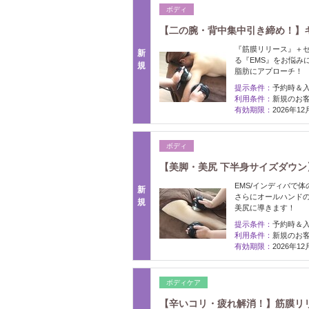
ボディ
【二の腕・背中集中引き締め！】キャ
『筋膜リリース』＋
新
る『EMS』をお悩み
規
脂肪にアプローチ！
提示条件：
予約時＆
利用条件：
新規のお
有効期限：
2026年1
ボディ
【美脚・美尻 下半身サイズダウン】
EMS/インディバで
新
さらにオールハンド
規
美尻に導きます！
提示条件：
予約時＆
利用条件：
新規のお
有効期限：
2026年1
ボディケア
【辛いコリ・疲れ解消！】筋膜リリー