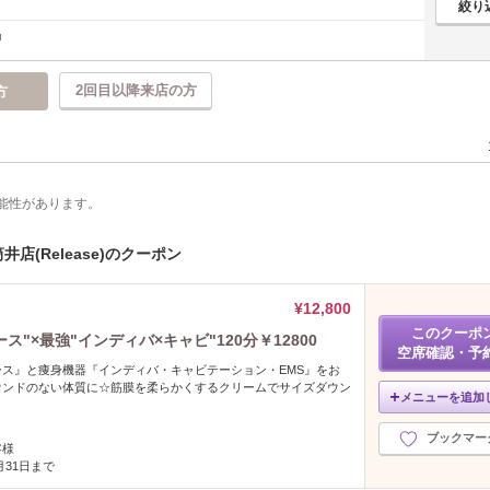
2回目以降来店の方
方
能性があります。
店(Release)のクーポン
¥12,800
このクーポ
"×最強"インディバ×キャビ"120分￥12800
空席確認・予
ス』と痩身機器『インディバ・キャビテーション・EMS』をお
ウンドのない体質に☆筋膜を柔らかくするクリームでサイズダウン
メニューを追加
ブックマー
客様
2月31日まで