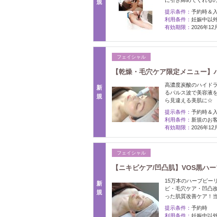
に引き締めてくれる
規
提示条件：
予約時＆
利用条件：
妊娠中以
有効期限：
2026年1
フェイシャル
【乾燥・毛穴ケア限定メニュー】ハ
高濃度炭酸のハイド
新
るパルス波で美容液
規
ら見違える美肌に☆
提示条件：
予約時＆
利用条件：
新規のお
有効期限：
2026年1
フェイシャル
【ニキビケア/凹凸肌】VOS黒ハー
15万本のハーブピー
新
ビ・毛穴ケア・凹凸
規
った肌質改善ケア！当
提示条件：
予約時
利用条件：
妊娠中以