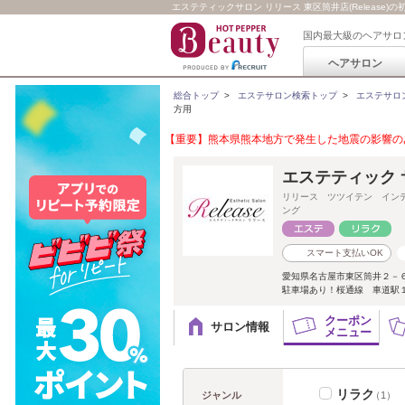
エステティックサロン リリース 東区筒井店(Release
国内最大級のヘアサロ
ヘアサロン
総合トップ
>
エステサロン検索トップ
>
エステサロ
方用
【重要】熊本県熊本地方で発生した地震の影響のあ
エステティック サ
リリース ツツイテン イン
ング
スマート支払いOK
愛知県名古屋市東区筒井２－
駐車場あり！桜通線 車道駅１
クーポン
サロン情報
メニュー
リラク
ジャンル
（1）