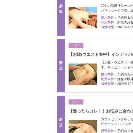
背中の筋膜リリース
新
パマッサージで流し
規
提示条件：
予約時＆
利用条件：
新規のお
有効期限：
2026年1
ボディ
【お腹/ウエスト集中】インディバo
【お腹・ウエスト】
新
す。キャビテーション
規
提示条件：
予約時＆
利用条件：
妊娠中以
有効期限：
2026年1
ボディ
【迷ったらコレ！】お悩みに合わせた
カウンセリングをして
新
ビテーション/インデ
規
提示条件：
予約時＆