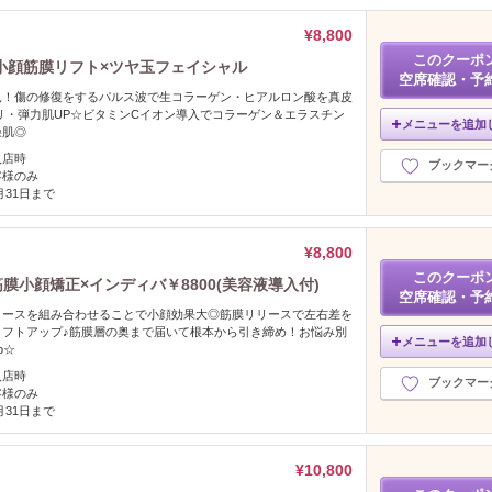
¥8,800
このクーポ
小顔筋膜リフト×ツヤ玉フェイシャル
空席確認・予
見！傷の修復をするパルス波で生コラーゲン・ヒアルロン酸を真皮
リ・弾力肌UP☆ビタミンCイオン導入でコラーゲン＆エラスチン
メニューを追加
燥肌◎
入店時
ブックマー
客様のみ
2月31日まで
¥8,800
このクーポ
小顔矯正×インディバ￥8800(美容液導入付)
空席確認・予
リースを組み合わせることで小顔効果大◎筋膜リリースで左右差を
リフトアップ♪筋膜層の奥まで届いて根本から引き締め！お悩み別
メニューを追加
p☆
入店時
ブックマー
客様のみ
2月31日まで
¥10,800