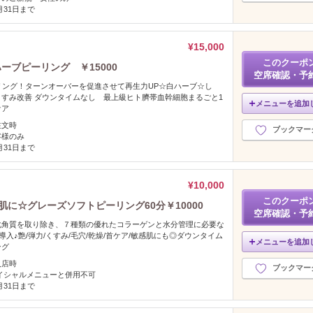
2月31日まで
¥15,000
このクーポ
ーブピーリング ￥15000
空席確認・予
リング！ターンオーバーを促進させて再生力UP☆白ハーブ☆し
すみ改善 ダウンタイムなし 最上級ヒト臍帯血幹細胞まるごと1
メニューを追加
ケア
注文時
ブックマー
客様のみ
2月31日まで
¥10,000
このクーポ
に☆グレーズソフトピーリング60分￥10000
空席確認・予
化角質を取り除き、７種類の優れたコラーゲンと水分管理に必要な
入♪艶/弾力/くすみ/毛穴/乾燥/首ケア/敏感肌にも◎ダウンタイム
メニューを追加
ング
入店時
ブックマー
イシャルメニューと併用不可
2月31日まで