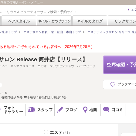
)の初来店の方用クーポン・メニュー
エ
ン ・リラク＆ビューティーサロン検索・予約サイト
ヘアスタイル
ネイル・まつげサロン
ネイルカタログ
リラクサロ
ン東海トップ
>
エステサロン名駅・栄・金山・本山トップ
>
エステティックサロン リリース 東区筒井
る地域へご予約されているお客様へ（2026年7月28日）
ロン Release 筒井店【リリース】
空席確認・予
ディバ キンマクリリース コガオ ケアナセンジョウ ハーブピーリ
ブックマー
６－８
番出口徒歩５分/JR千種駅 1番出口より徒歩10分
フォト
スタッフ
ブログ
地図
口コミ
ギャラリー
エステ
（41）