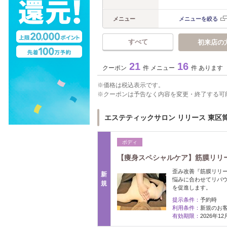
メニュー
メニューを絞る
すべて
初来店の
21
16
クーポン
件 メニュー
件 あります
価格は税込表示です。
クーポンは予告なく内容を変更・終了する可
エステティックサロン リリース 東区筒井
ボディ
【痩身スペシャルケア】筋膜リリース
歪み改善『筋膜リリー
新
悩みに合わせてリバ
規
を促進します。
提示条件：
予約時
利用条件：
新規のお
有効期限：
2026年1