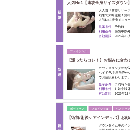
人気No1【速攻全身サイズダウン】
大人気『筋膜リリース
新
効果で大幅減量！施
規
人気No.1痩身メニュ
提示条件：
予約時
利用条件：
妊娠中以
有効期限：
2026年1
フェイシャル
【迷ったらコレ！】お悩みに合わせ
カウンセリングのお悩
新
ハイドラ/毛穴洗浄/
規
でお値段変わります
提示条件：
予約時＆
利用条件：
妊娠中以
有効期限：
2026年1
ボディケア
フェイシャル
バストケ
【術前/術後ケアインディバ】お顔/ボ
ダウンタイム中のイ
新