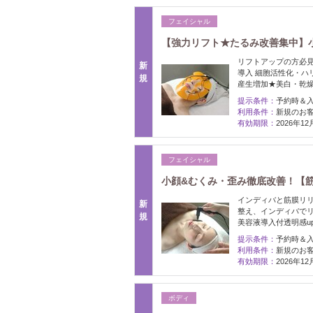
フェイシャル
【強力リフト★たるみ改善集中】
リフトアップの方必
新
導入 細胞活性化・ハ
規
産生増加★美白・乾
提示条件：
予約時＆
利用条件：
新規のお
有効期限：
2026年1
フェイシャル
小顔&むくみ・歪み徹底改善！【筋膜
インディバと筋膜リ
新
整え、インディバで
規
美容液導入付透明感u
提示条件：
予約時＆
利用条件：
新規のお
有効期限：
2026年1
ボディ