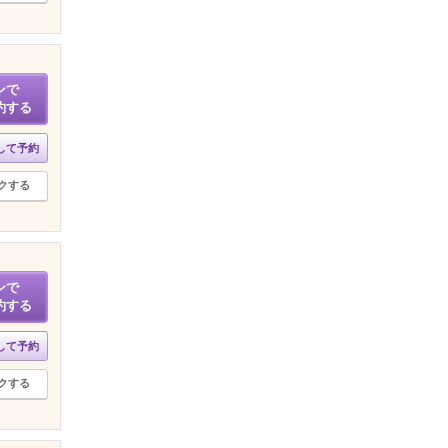
ンで
約する
して予約
クする
ンで
約する
して予約
クする