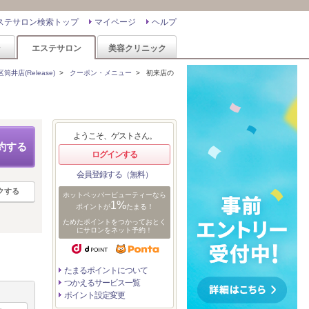
ステサロン検索トップ
マイページ
ヘルプ
ン
エステサロン
美容クリニック
店(Release)
>
クーポン・メニュー
>
初来店の
ようこそ、ゲストさん。
約する
ログインする
会員登録する（無料）
クする
ホットペッパービューティーなら
1%
ポイントが
たまる！
ためたポイントをつかっておとく
にサロンをネット予約！
たまるポイントについて
つかえるサービス一覧
ポイント設定変更