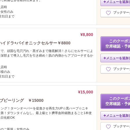
ので綺麗な形を維持出来ます。
メニューを追加
入店時
外女性のみ
ブックマー
2月31日まで
¥8,800
このクーポ
イドラ+バイオニックセルサー￥8800
空席確認・予
ラで、頑固な毛穴汚れ・黒ずみまで徹底解消！さらにセルサーによ
を深部まで導入し毛穴を引き締め！肌の内側からアプローチするか
メニューを追加
入店時
ブックマー
客様のみ
2月31日まで
¥15,000
このクーポ
ブピーリング ￥15000
空席確認・予
リング！ターンオーバーを促進させ再生力UP☆黒ハーブ☆ニキ
改善！ダウンタイムなし。最上級ヒト臍帯血幹細胞まるごと1本使
メニューを追加
日化粧OK
ブックマー
外のご新規・女性のみ