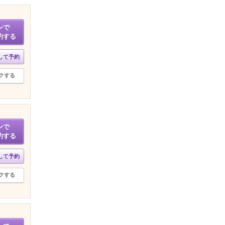
ンで
約する
して予約
クする
ンで
約する
して予約
クする