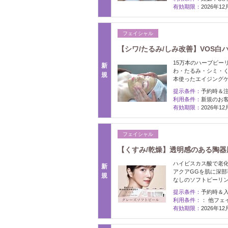
有効期限：
2026年1
フェイシャル
【シワ/たるみ/しみ改善】VOS白ハ
15万本のハーブピー
新
わ・たるみ・シミ・く
規
本使ったエイジング
提示条件：
予約時＆
利用条件：
新規のお
有効期限：
2026年1
フェイシャル
【くすみ/乾燥】透明感のある陶器肌
ハイビスカス酸で老
新
アクアGGを肌に深部導
規
なしのソフトピーリ
提示条件：
予約時＆
利用条件：
： 他フェ
有効期限：
2026年1