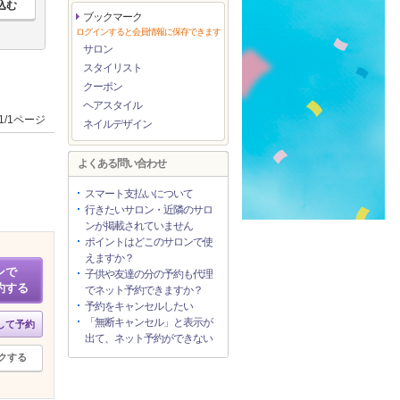
ブックマーク
ログインすると会員情報に保存できます
サロン
スタイリスト
クーポン
ヘアスタイル
1/1ページ
ネイルデザイン
よくある問い合わせ
スマート支払いについて
行きたいサロン・近隣のサロ
ンが掲載されていません
ポイントはどこのサロンで使
えますか？
ンで
子供や友達の分の予約も代理
約する
でネット予約できますか？
予約をキャンセルしたい
「無断キャンセル」と表示が
して予約
出て、ネット予約ができない
クする