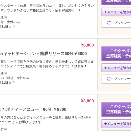
空席確認・予
からスタート！首肩、肩甲骨周りのコリ・疲れ、足のむくみをリン
ます。ツボを外さない本格的全身コリ・疲れ解消施術！！
メニューを追加
入店時
客様・女性のみ
ブックマー
2月31日まで
¥8,800
このクーポ
rキャビテーション＋筋膜リリース60分￥8800
空席確認・予
筋膜リリースで骨を本来の位置に導き、筋肉を正しい位置に整えま
orインディバで分解燃焼！引き締めサイズダウンくびれを！
メニューを追加
入店時
外のご新規・女性のみ
ブックマー
2月31日まで
¥8,800
このクーポ
ボディーメニュー 60分 ￥8800
空席確認・予
その方に合ったボディーメニューをご提案。筋膜リリース/キャ
ィバ/EMSからお選び頂けます。
メニューを追加
会計時