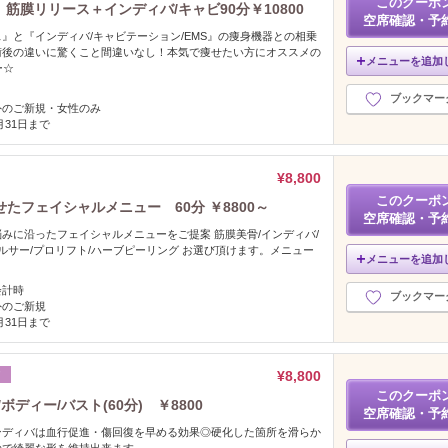
このクーポ
筋膜リリース＋インディバ/キャビ90分￥10800
空席確認・予
』と『インディバ/キャビテーション/EMS』の痩身機器との相乗
術後の違いに驚くこと間違いなし！本気で痩せたい方にオススメの
メニューを追加
ー☆
ブックマー
外のご新規・女性のみ
2月31日まで
¥8,800
このクーポ
たフェイシャルメニュー 60分 ￥8800～
空席確認・予
みに沿ったフェイシャルメニューをご提案 筋膜美骨/インディバ/
セルサー/プロリフト/ハーブピーリング お選び頂けます。メニュー
メニューを追加
。
会計時
ブックマー
外のご新規
2月31日まで
¥8,800
ア
このクーポ
ディー/バスト(60分) ￥8800
空席確認・予
ンディバは血行促進・傷回復を早める効果◎硬化した箇所を滑らか