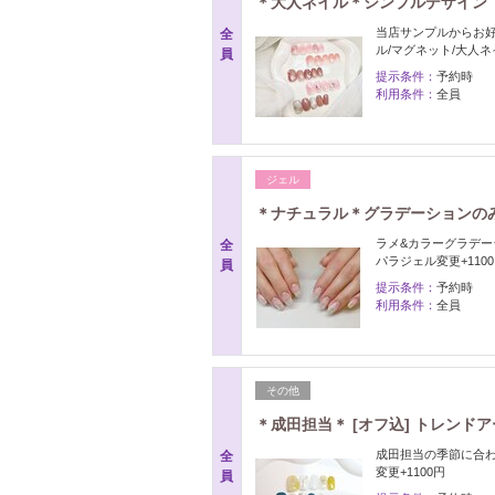
＊大人ネイル＊シンプルデザイン
当店サンプルからお好
全
ル/マグネット/大人
員
提示条件：
予約時
利用条件：
全員
ジェル
＊ナチュラル＊グラデーションの
ラメ&カラーグラデー
全
パラジェル変更+11
員
提示条件：
予約時
利用条件：
全員
その他
＊成田担当＊ [オフ込] トレンドア
成田担当の季節に合わ
全
変更+1100円
員