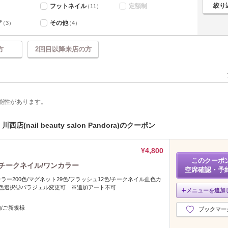
フットネイル
定額制
（11）
ア
その他
（3）
（4）
方
2回目以降来店の方
能性があります。
nail beauty salon Pandora)のクーポン
¥4,800
このクーポ
チークネイル/ワンカラー
空席確認・予
ー200色/マグネット29色/フラッシュ12色/チークネイル血色カ
1色選択◎パラジェル変更可 ※追加アート不可
メニューを追加
/ご新規様
ブックマー