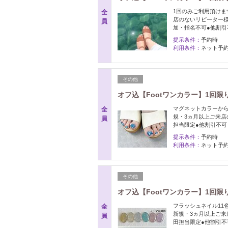
1回のみご利用頂けま
全
店のないリピーター様
員
加・指名不可●他割引
提示条件：
予約時
利用条件：
ネット予約
その他
オフ込【Footワンカラー】1回限
マグネットカラーから
全
規・3ヵ月以上ご来店
員
担当限定●他割引不可
提示条件：
予約時
利用条件：
ネット予約
その他
オフ込【Footワンカラー】1回限
フラッシュネイル11色
全
新規・3ヵ月以上ご来
員
田担当限定●他割引不