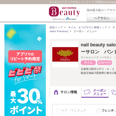
ネイルビューティーサロン パンドーラ 川西店(nail beauty 
国内最大級のヘアサロ
ヘアサロン
総合トップ
>
ネイル・まつげサロン検索トップ
>
ネ
salon Pandora)
>
クーポン・メニュー
nail beauty
ーサロン パン
ネイルビューティーサロン 
兵庫県川西市小戸２－６－２
阪急宝塚線川西能勢口東出口駅
クーポン
サロン情報
メニュー
ケア・マニキュア
フレンチ
（