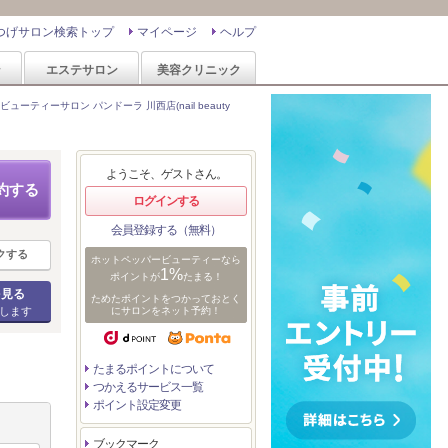
つげサロン検索トップ
マイページ
ヘルプ
ン
エステサロン
美容クリニック
ビューティーサロン パンドーラ 川西店(nail beauty
ようこそ、ゲストさん。
約する
ログインする
会員登録する（無料）
クする
ホットペッパービューティーなら
1%
ポイントが
たまる！
を見る
ためたポイントをつかっておとく
します
にサロンをネット予約！
たまるポイントについて
つかえるサービス一覧
ポイント設定変更
ブックマーク