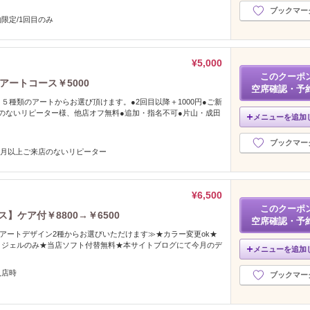
ブックマー
限定/1回目のみ
¥5,000
このクーポ
アートコース￥5000
空席確認・予
５種類のアートからお選び頂けます。●2回目以降＋1000円●ご新
のないリピーター様、他店オフ無料●追加・指名不可●片山・成田
メニューを追加
ブックマー
ヵ月以上ご来店のないリピーター
¥6,500
このクーポ
】ケア付￥8800→￥6500
空席確認・予
ナルアートデザイン2種からお選びいただけます≫★カラー変更ok★
トジェルのみ★当店ソフト付替無料★本サイトブログにて今月のデ
メニューを追加
入店時
ブックマー