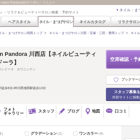
salon Pandora)のクーポン・メニュー
ネイル・ま
ン ・リラク＆ビューティーサロン検索・予約サイト
ヘアスタイル
ネイル・まつげサロン
ネイルカタログ
リラクサロ
イル・まつげサロン関西トップ
>
ネイル・まつげサロン川西・宝塚・三田・豊岡トップ
>
ネイル
 salon Pandora 川西店【ネイルビューティ
空席確認・予
ドーラ】
パンドーラ カワニシテン
ブックマー
徒歩8分/JR川西池田駅徒歩13分
スタッフ募集
外部サイトに移動
フォト
スタッフ
ブログ
地図
口コミ
ギャラリー
グラデーション
ワンカラー
1）
（1）
（4）