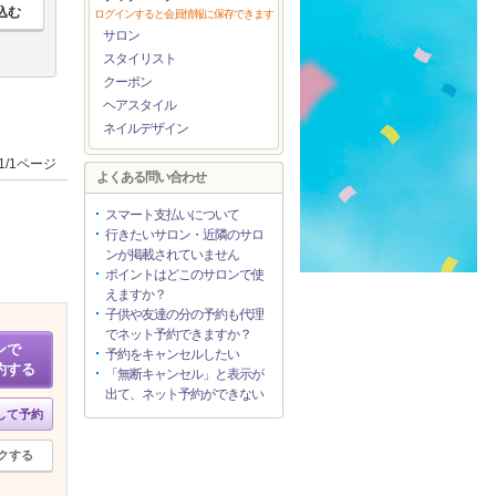
ログインすると会員情報に保存できます
サロン
スタイリスト
クーポン
ヘアスタイル
ネイルデザイン
1/1ページ
よくある問い合わせ
スマート支払いについて
行きたいサロン・近隣のサロ
ンが掲載されていません
ポイントはどこのサロンで使
えますか？
子供や友達の分の予約も代理
でネット予約できますか？
ンで
予約をキャンセルしたい
約する
「無断キャンセル」と表示が
出て、ネット予約ができない
して予約
クする