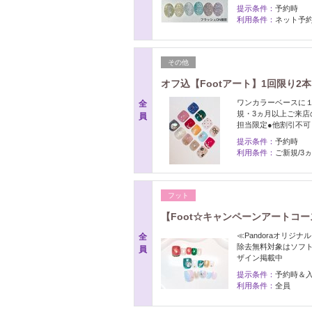
提示条件：
予約時
利用条件：
ネット予約
その他
オフ込【Footアート】1回限り2本
ワンカラーベースに１
全
規・3ヵ月以上ご来店
員
担当限定●他割引不可
提示条件：
予約時
利用条件：
ご新規/3
フット
【Foot☆キャンペーンアートコース
≪Pandoraオリジ
全
除去無料対象はソフ
員
ザイン掲載中
提示条件：
予約時＆
利用条件：
全員