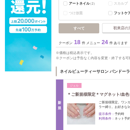
アートネイル
スカルプ
（2）
つけ放題
フットケ
初来店の
すべて
18
24
クーポン
件 メニュー
件 あります
価格は税込表示です。
クーポンは予告なく内容を変更・終了する可
ネイルビューティーサロン パンドーラ 川西店(
ジェル
＊ご新規様限定＊マグネット/血色
ご新規様限定。ワンカラ
新
ラー縛り。お好きな
規
提示条件：
予約時
利用条件：
ネット予約