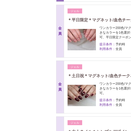
ジェル
＊平日限定＊マグネット/血色チー
ワンカラー200色/マ
全
きなカラーを1色選択
員
可、平日限定クーポ
提示条件：
予約時
利用条件：
全員
ジェル
＊土日祝＊マグネット/血色チーク
ワンカラー200色/マ
全
きなカラーを1色選択
員
可。
提示条件：
予約時
利用条件：
全員
ジェル