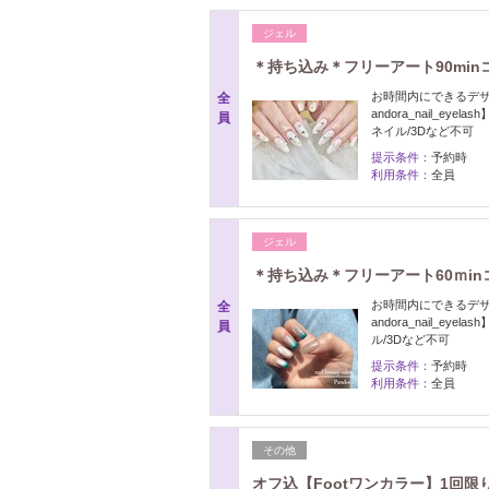
ジェル
＊持ち込み＊フリーアート90min
お時間内にできるデ
全
andora_nail_
員
ネイル/3Dなど不可
提示条件：
予約時
利用条件：
全員
ジェル
＊持ち込み＊フリーアート60ｍin
お時間内にできるデザ
全
andora_nail_e
員
ル/3Dなど不可
提示条件：
予約時
利用条件：
全員
その他
オフ込【Footワンカラー】1回限り 