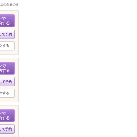
来店の全員の方
ンで
約する
して予約
クする
ンで
約する
して予約
クする
ンで
約する
して予約