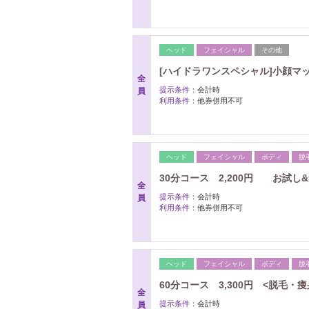
ヘッド
フェイシャル
その他
[ハイドラワンスペシャル]小顔マッ
全
提示条件：
会計時
員
利用条件：
他券併用不可
ヘッド
フェイシャル
ボディ
脱
30分コース 2,200円 お試し
全
提示条件：
会計時
員
利用条件：
他券併用不可
ヘッド
フェイシャル
ボディ
脱
60分コース 3,300円 <脱毛・
全
提示条件：
会計時
員