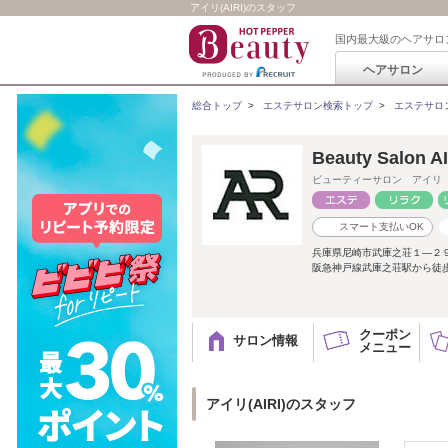
アイリ(AIRI)のスタッフ
国内最大級のヘアサロ
ヘアサロン
総合トップ
>
エステサロン検索トップ
>
エステサロ
Beauty Salon AI
ビューティーサロン アイリ
スマート支払いOK
兵庫県尼崎市武庫之荘１―２
阪急神戸線武庫之荘駅から徒
クーポン
サロン情報
メニュー
アイリ(AIRI)のスタッフ