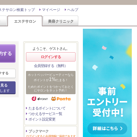
ステサロン検索トップ
マイページ
ヘルプ
ン
エステサロン
美容クリニック
ようこそ、ゲストさん。
約する
ログインする
会員登録する（無料）
クする
ホットペッパービューティーなら
1%
ポイントが
たまる！
を見る
ためたポイントをつかっておとく
します
にサロンをネット予約！
たまるポイントについて
つかえるサービス一覧
ポイント設定変更
ブックマーク
ログインすると会員情報に保存できます