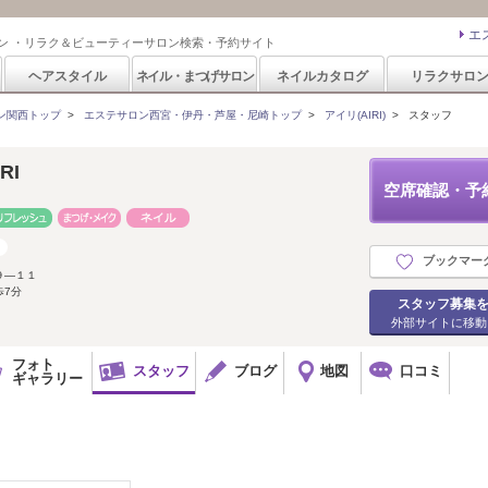
エ
ン ・リラク＆ビューティーサロン検索・予約サイト
ヘアスタイル
ネイル・まつげサロン
ネイルカタログ
リラクサロ
ン関西トップ
>
エステサロン西宮・伊丹・芦屋・尼崎トップ
>
アイリ(AIRI)
>
スタッフ
RI
空席確認・予
ブックマー
９―１１
歩7分
スタッフ募集
外部サイトに移動
フォト
スタッフ
ブログ
地図
口コミ
ギャラリー