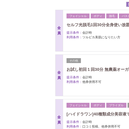
フェイシャル
ボディ
脱毛
バス
セルフ光脱毛1回30分全身使い放題 
全
提示条件：
会計時
員
利用条件：
ツルピカ美肌になりたい方
その他
お試し初回１回30分 無農薬オーガ
全
提示条件：
会計時
員
利用条件：
他券併用不可
フェイシャル
ボディ
ブライダル
[ハイドラワン]40種類成分美容液で
全
提示条件：
会計時
員
利用条件：
口コミ投稿、他券併用不可