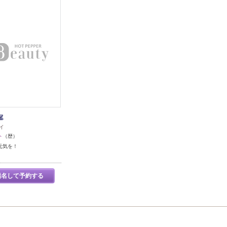
寧
イ
ト
（歴）
元気を！
指名して予約する