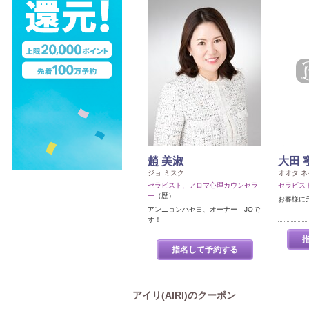
趙 美淑
大田 
ジョ ミスク
オオタ ネ
セラピスト、アロマ心理カウンセラ
セラピス
ー
（歴）
お客様に
アンニョンハセヨ、オーナー JOで
す！
指名して予約する
アイリ(AIRI)のクーポン