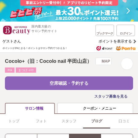
国内最大級の
サロン予約サイト
ブックマーク
ログイン
ゲストさん
ポイントを表示する
ポイントが1%たまる！
ポイントはサロン予約でつかえる！
Cocolo+（旧：Cocolo nail 半田山店）
MAP
ﾈｲﾙ
まつげ･ﾒｲｸ
空席確認・予約する
スタッフ募集を見る
クーポン・メニュー
サロン情報
トップ
フォト
スタッフ
ブログ
口コミ