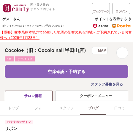
国内最大級の
サロン予約サイト
ブックマーク
ログイン
ゲストさん
ポイントを表示する
ポイントが1%たまる！
ポイントはサロン予約でつかえる！
【重要】熊本県熊本地方で発生した地震の影響のある地域へご予約されているお客
様へ（2026年7月28日）
Cocolo+（旧：Cocolo nail 半田山店）
MAP
ﾈｲﾙ
まつげ･ﾒｲｸ
空席確認・予約する
スタッフ募集を見る
クーポン・メニュー
サロン情報
トップ
フォト
スタッフ
ブログ
口コミ
おすすめデザイン
リボン