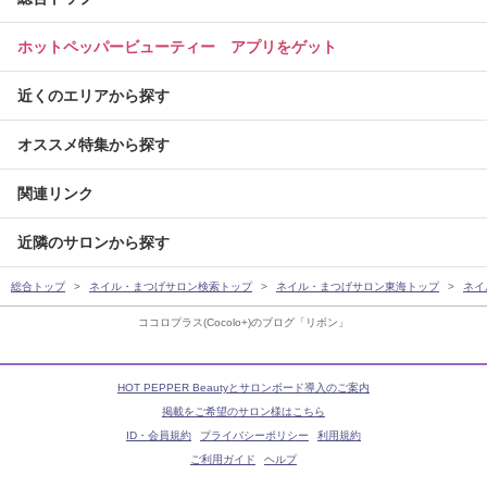
ホットペッパービューティー アプリをゲット
近くのエリアから探す
オススメ特集から探す
関連リンク
近隣のサロンから探す
総合トップ
ネイル・まつげサロン検索トップ
ネイル・まつげサロン東海トップ
ネイ
ココロプラス(Cocolo+)のブログ「リボン」
HOT PEPPER Beautyとサロンボード導入のご案内
掲載をご希望のサロン様はこちら
ID・会員規約
プライバシーポリシー
利用規約
ご利用ガイド
ヘルプ