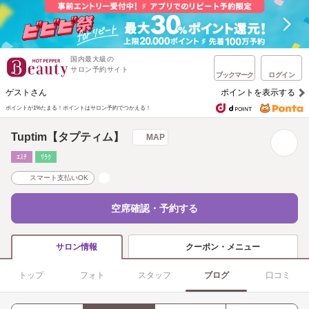
国内最大級の
サロン予約サイト
ブックマーク
ログイン
ゲストさん
ポイントを表示する
ポイントが1%たまる！
ポイントはサロン予約でつかえる！
Tuptim【タプティム】
MAP
ｴｽﾃ
ﾘﾗｸ
スマート支払いOK
空席確認・予約する
クーポン・メニュー
サロン情報
トップ
フォト
スタッフ
ブログ
口コミ