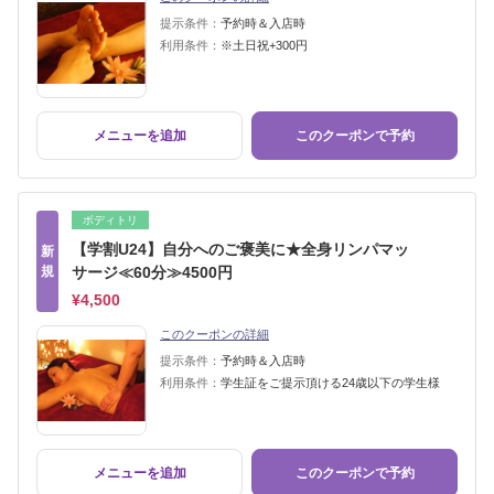
提示条件：
予約時＆入店時
利用条件：
※土日祝+300円
メニューを追加
このクーポンで予約
ボディトリ
【学割U24】自分へのご褒美に★全身リンパマッ
新
規
サージ≪60分≫4500円
¥4,500
このクーポンの詳細
提示条件：
予約時＆入店時
利用条件：
学生証をご提示頂ける24歳以下の学生様
メニューを追加
このクーポンで予約