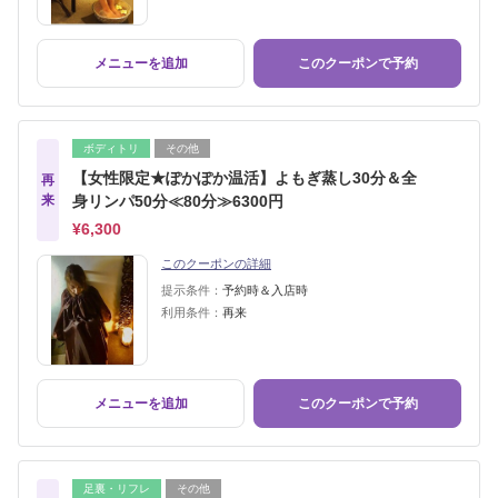
メニューを追加
このクーポンで予約
ボディトリ
その他
【女性限定★ぽかぽか温活】よもぎ蒸し30分＆全
再
来
身リンパ50分≪80分≫6300円
¥6,300
このクーポンの詳細
提示条件：
予約時＆入店時
利用条件：
再来
メニューを追加
このクーポンで予約
足裏・リフレ
その他