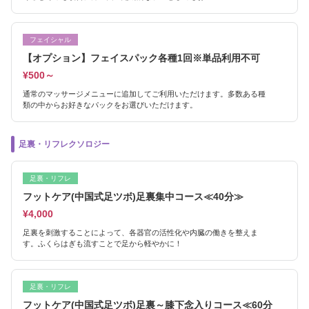
フェイシャル
【オプション】フェイスパック各種1回※単品利用不可
¥500～
通常のマッサージメニューに追加してご利用いただけます。多数ある種
類の中からお好きなパックをお選びいただけます。
足裏・リフレクソロジー
足裏・リフレ
フットケア(中国式足ツボ)足裏集中コース≪40分≫
¥4,000
足裏を刺激することによって、各器官の活性化や内臓の働きを整えま
す。ふくらはぎも流すことで足から軽やかに！
足裏・リフレ
フットケア(中国式足ツボ)足裏～膝下念入りコース≪60分