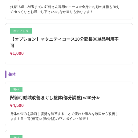
妊娠16週～36週までの妊婦さん専用のコース☆全身にお顔の施術も加え
てゆっくりとお過ごし下さい♪おなか周りも触ります！
ボディトリ
【オプション】マタニティコース10分延長※単品利用不
可
¥1,000
整体
整体
関節可動域改善ほぐし整体(部分調整)≪40分≫
¥4,500
身体の歪みを診断し姿勢を調整することで疲れや痛みを原因から改善し
ます！首～背(猫背)or腰(骨盤)のワンポイント矯正！
整体