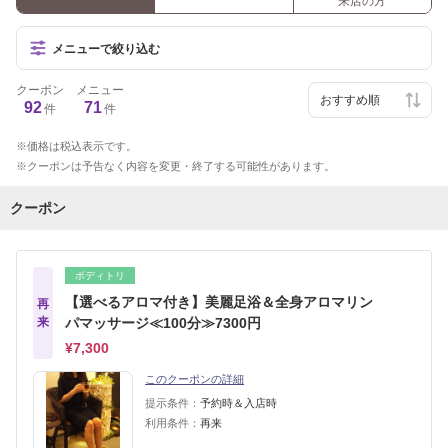
来店の方
メニューで絞り込む
クーポン
メニュー
92
71
件
件
価格は税込表示です。
クーポンは予告なく内容を変更・終了する可能性があります。
クーポン
ボディトリ
【選べるアロマ付き】美麗足浴＆全身アロマリン
再
来
パマッサージ≪100分≫7300円
¥7,300
このクーポンの詳細
提示条件：
予約時＆入店時
利用条件：
再来