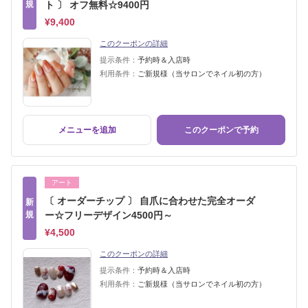
規
ト 〕 オフ無料☆9400円
¥9,400
このクーポンの詳細
提示条件：
予約時＆入店時
利用条件：
ご新規様（当サロンでネイル初の方）
メニューを追加
このクーポンで予約
アート
〔 オーダーチップ 〕 自爪に合わせた完全オーダ
新
規
ー☆フリーデザイン4500円～
¥4,500
このクーポンの詳細
提示条件：
予約時＆入店時
利用条件：
ご新規様（当サロンでネイル初の方）