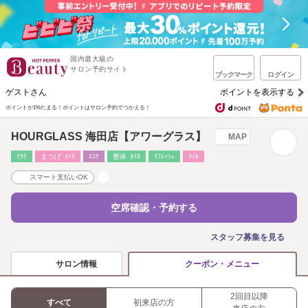
国内最大級の
サロン予約サイト
ブックマーク
ログイン
ゲストさん
ポイントを表示する
ポイントが1%たまる！
ポイントはサロン予約でつかえる！
HOURGLASS 海田店【アワーグラス】
MAP
ﾘﾗｸ
まつげ･ﾒｲｸ
ｴｽﾃ
整体･ｶｲﾛ
ﾘﾌﾚｯｼｭ
ﾈｲﾙ
スマート支払いOK
空席確認・予約する
スタッフ募集を見る
サロン情報
クーポン・メニュー
2回目以降
すべて
初来店の方