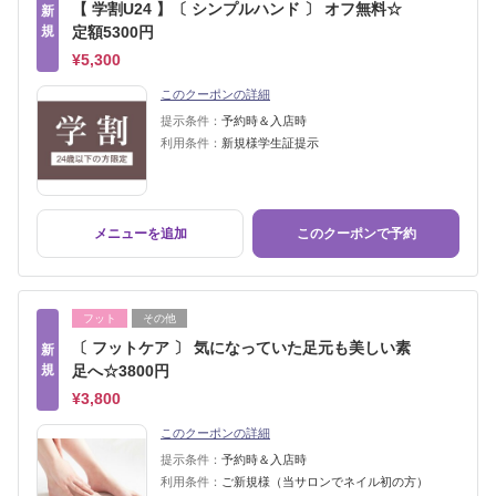
【 学割U24 】〔 シンプルハンド 〕 オフ無料☆
新
規
定額5300円
¥5,300
このクーポンの詳細
提示条件：
予約時＆入店時
利用条件：
新規様学生証提示
メニューを追加
このクーポンで予約
フット
その他
〔 フットケア 〕 気になっていた足元も美しい素
新
規
足へ☆3800円
¥3,800
このクーポンの詳細
提示条件：
予約時＆入店時
利用条件：
ご新規様（当サロンでネイル初の方）