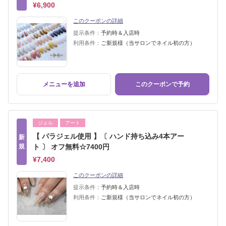
¥6,900
このクーポンの詳細
提示条件：
予約時＆入店時
利用条件：
ご新規様（当サロンでネイル初の方）
メニューを追加
このクーポンで予約
ジェル
アート
【 パラジェル使用 】〔 ハンド持ち込み4本アー
新
規
ト 〕 オフ無料☆7400円
¥7,400
このクーポンの詳細
提示条件：
予約時＆入店時
利用条件：
ご新規様（当サロンでネイル初の方）