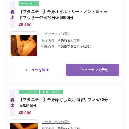
ボディトリ
【マタニティ】全身オイルトリートメント＆ヘッ
再
来
ドマッサージ≪70分≫5800円
¥5,800
このクーポンの詳細
提示条件：
予約時＆入店時
利用条件：
再来※マタニティ様限定
メニューを追加
このクーポンで予約
ボディケア
足裏・リフレ
【マタニティ】全身ほぐし＆足つぼリフレ≪70分
再
来
≫5800円
¥5,800
このクーポンの詳細
提示条件：
予約時＆入店時