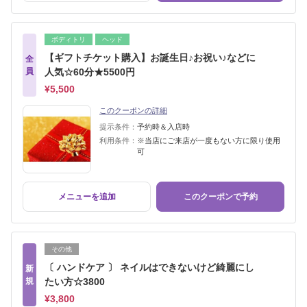
ボディトリ
ヘッド
【ギフトチケット購入】お誕生日♪お祝い♪などに
全
員
人気☆60分★5500円
¥5,500
このクーポンの詳細
提示条件：
予約時＆入店時
利用条件：
※当店にご来店が一度もない方に限り使用
可
メニューを追加
このクーポンで予約
その他
〔 ハンドケア 〕 ネイルはできないけど綺麗にし
新
規
たい方☆3800
¥3,800