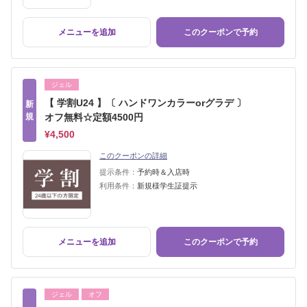
メニューを追加
このクーポンで予約
ジェル
【 学割U24 】〔 ハンドワンカラーorグラデ 〕
新
規
オフ無料☆定額4500円
¥4,500
このクーポンの詳細
提示条件：
予約時＆入店時
利用条件：
新規様学生証提示
メニューを追加
このクーポンで予約
ジェル
オフ