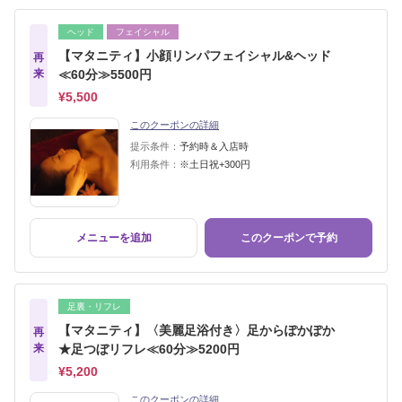
ヘッド
フェイシャル
【マタニティ】小顔リンパフェイシャル&ヘッド
再
来
≪60分≫5500円
¥5,500
このクーポンの詳細
提示条件：
予約時＆入店時
利用条件：
※土日祝+300円
メニューを追加
このクーポンで予約
足裏・リフレ
【マタニティ】〈美麗足浴付き〉足からぽかぽか
再
来
★足つぼリフレ≪60分≫5200円
¥5,200
このクーポンの詳細