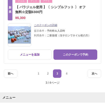
ジェル
フット
アート
【 パラジェル使用 】〔 シンプルフット 〕 オフ
新
規
無料☆定額6300円
¥6,300
このクーポンの詳細
提示条件：
予約時＆入店時
利用条件：
ご新規様（当サロンでネイル初の方）
メニューを追加
このクーポンで予約
前へ
1
2
3
4
次へ
3 / 4ページ
メニュー