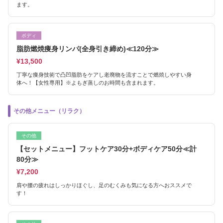
ます。
ボディ
脂肪燃焼痩身リンパ(全身引き締め)≪120分≫
¥13,500
丁寧な痩身技術で凸凹脂肪をケアし老廃物を流すことで燃焼しやすい身
体へ！【女性専用】※よもぎ蒸しのお時間も含まれます。
その他メニュー（リラク）
その他
【セットメニュー】フットケア30分+ボディケア50分≪計
80分≫
¥7,200
肩や腰の疲れはしっかりほぐし、足のむくみも気になる方へおススメで
す！