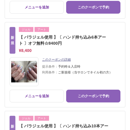
メニューを追加
このクーポンで予約
ジェル
アート
【 パラジェル使用 】〔 ハンド持ち込み6本アー
新
規
ト 〕オフ無料☆8400円
¥8,400
このクーポンの詳細
提示条件：
予約時＆入店時
利用条件：
ご新規様（当サロンでネイル初の方）
メニューを追加
このクーポンで予約
ジェル
アート
【 パラジェル使用 】〔 ハンド持ち込み10本アー
新