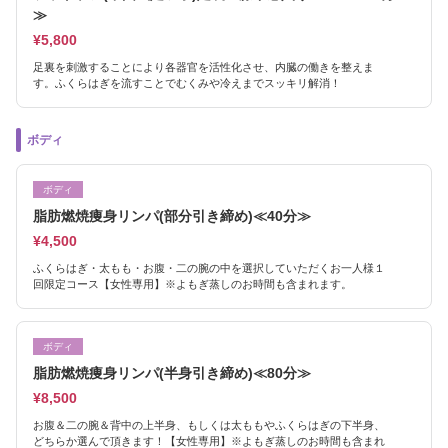
≫
¥5,800
足裏を刺激することにより各器官を活性化させ、内臓の働きを整えま
す。ふくらはぎを流すことでむくみや冷えまでスッキリ解消！
ボディ
ボディ
脂肪燃焼痩身リンパ(部分引き締め)≪40分≫
¥4,500
ふくらはぎ・太もも・お腹・二の腕の中を選択していただくお一人様１
回限定コース【女性専用】※よもぎ蒸しのお時間も含まれます。
ボディ
脂肪燃焼痩身リンパ(半身引き締め)≪80分≫
¥8,500
お腹＆二の腕＆背中の上半身、もしくは太ももやふくらはぎの下半身、
どちらか選んで頂きます！【女性専用】※よもぎ蒸しのお時間も含まれ