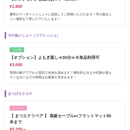
¥1,800
通常のマッサージメニューに追加してご利用いただけます！手の届きに
くい場所を丁寧にケアいたします！
その他メニュー（リフレッシュ）
その他
【オプション】よもぎ蒸し≪30分≫※単品利用可
¥3,000
専用の椅子で下から蒸気で全身を温めます！慢性的な冷えや代謝が落ち
ている方にも◎※時間はお着替え等含みます！
まつげエクステ
まつエク
【 まつエクリペア 】 高級セーブルorフラットマット80
本まで
¥5,200～