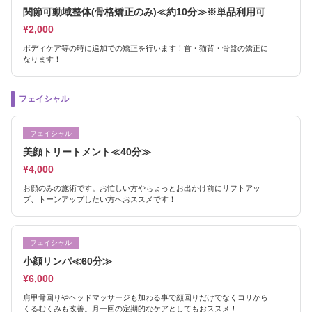
関節可動域整体(骨格矯正のみ)≪約10分≫※単品利用可
¥2,000
ボディケア等の時に追加での矯正を行います！首・猫背・骨盤の矯正に
なります！
フェイシャル
フェイシャル
美顔トリートメント≪40分≫
¥4,000
お顔のみの施術です。お忙しい方やちょっとお出かけ前にリフトアッ
プ、トーンアップしたい方へおススメです！
フェイシャル
小顔リンパ≪60分≫
¥6,000
肩甲骨回りやヘッドマッサージも加わる事で顔回りだけでなくコリから
くるむくみも改善。月一回の定期的なケアとしてもおススメ！