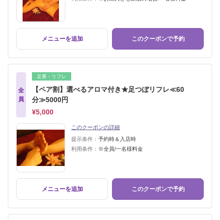
メニューを追加
このクーポンで予約
足裏・リフレ
【ペア割】選べるアロマ付き★足つぼリフレ≪60
全
員
分≫5000円
¥5,000
このクーポンの詳細
提示条件：
予約時＆入店時
利用条件：
※全員/一名様料金
メニューを追加
このクーポンで予約