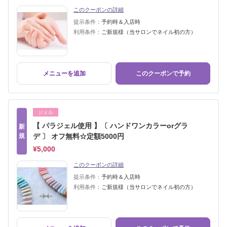
このクーポンの詳細
提示条件：
予約時＆入店時
利用条件：
ご新規様（当サロンでネイル初の方）
メニューを追加
このクーポンで予約
ジェル
【 パラジェル使用 】〔 ハンドワンカラーorグラ
新
規
デ 〕 オフ無料☆定額5000円
¥5,000
このクーポンの詳細
提示条件：
予約時＆入店時
利用条件：
ご新規様（当サロンでネイル初の方）