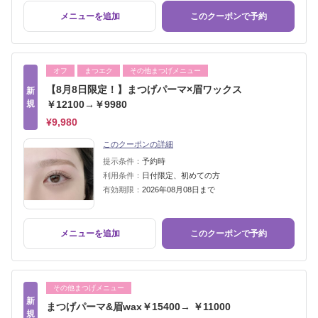
メニューを追加
このクーポンで予約
オフ
まつエク
その他まつげメニュー
【8月8日限定！】まつげパーマ×眉ワックス
新
規
￥12100→￥9980
¥9,980
このクーポンの詳細
提示条件：
予約時
利用条件：
日付限定、初めての方
有効期限：
2026年08月08日まで
メニューを追加
このクーポンで予約
その他まつげメニュー
新
まつげパーマ&眉wax￥15400→ ￥11000
規