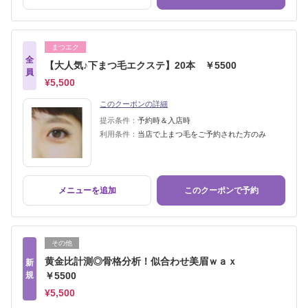
まつエク
全
【大人気♪下まつ毛エクステ】20本 ￥5500
員
¥5,500
このクーポンの詳細
提示条件：
予約時＆入店時
利用条件：
当店で上まつ毛をご予約された方のみ
メニューを追加
このクーポンで予約
その他
黄金比計測◎骨格分析！似合わせ美眉ｗａｘ
新
規
￥5500
¥5,500