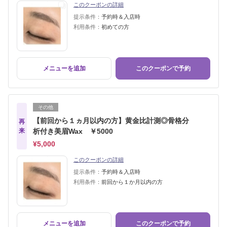
このクーポンの詳細
提示条件：
予約時＆入店時
利用条件：
初めての方
メニューを追加
このクーポンで予約
その他
【前回から１ヵ月以内の方】黄金比計測◎骨格分
再
来
析付き美眉Wax ￥5000
¥5,000
このクーポンの詳細
提示条件：
予約時＆入店時
利用条件：
前回から１か月以内の方
メニューを追加
このクーポンで予約