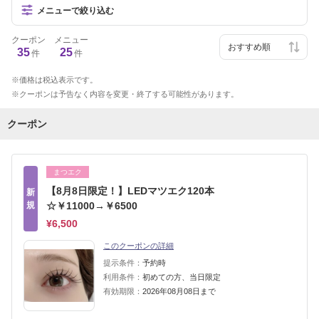
メニューで絞り込む
クーポン
メニュー
35
25
件
件
価格は税込表示です。
クーポンは予告なく内容を変更・終了する可能性があります。
クーポン
まつエク
【8月8日限定！】LEDマツエク120本
新
規
☆￥11000→￥6500
¥6,500
このクーポンの詳細
提示条件：
予約時
利用条件：
初めての方、当日限定
有効期限：
2026年08月08日まで