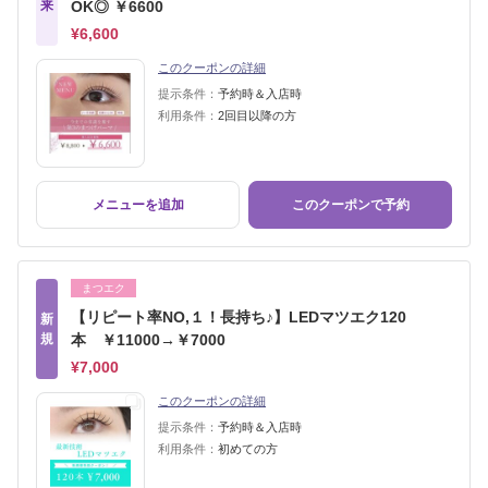
来
OK◎ ￥6600
¥6,600
このクーポンの詳細
提示条件：
予約時＆入店時
利用条件：
2回目以降の方
メニューを追加
このクーポンで予約
まつエク
【リピート率NO,１！長持ち♪】LEDマツエク120
新
規
本 ￥11000→￥7000
¥7,000
このクーポンの詳細
提示条件：
予約時＆入店時
利用条件：
初めての方