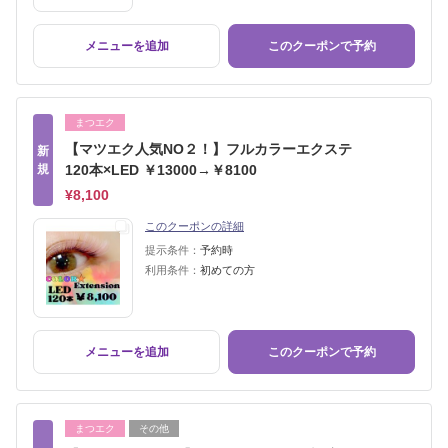
メニューを追加
このクーポンで予約
まつエク
【マツエク人気NO２！】フルカラーエクステ
新
規
120本×LED ￥13000→￥8100
¥8,100
このクーポンの詳細
提示条件：
予約時
利用条件：
初めての方
メニューを追加
このクーポンで予約
まつエク
その他