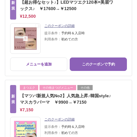
【超お得なセット♪】LEDマツエク120本×美眉ワ
新
規
ックス♪ ￥17600→￥12500
¥12,500
このクーポンの詳細
提示条件：
予約時＆入店時
利用条件：
初めての方
メニューを追加
このクーポンで予約
まつエク
その他まつげメニュー
その他
【マツパ新規人気No2】人気急上昇♪韓国style♪
新
規
マスカラパーマ ￥9900→￥7150
¥7,150
このクーポンの詳細
提示条件：
予約時＆入店時
利用条件：
初めての方