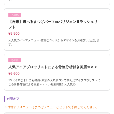
その他
【再来】選べるまつげパーマorパリジェンヌラッシュリ
フト
¥8,800
大人気のパーマメニュー♪豊富なロッドからデザインをお選びいただけま
す。
その他
人気アイアブロウリストによる骨格分析付き美眉ｗａｘ
¥6,600
TV《イマなま》にも出演♪東京の人気サロンで学んだアイブロウリストに
よる骨格分析による美眉ｗａｘ。毛量調整が大人気◎
付替オフ
※付替オフメニューはまつげメニューとセットで予約してください。