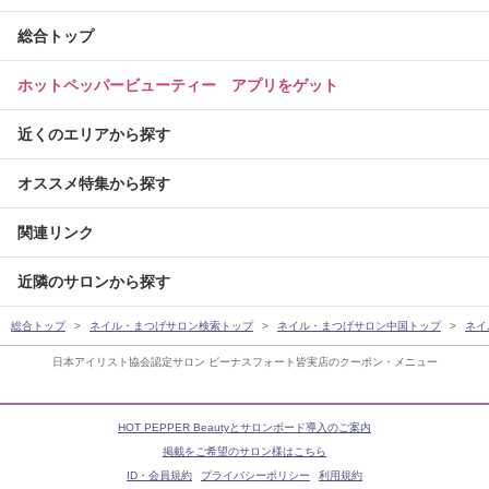
総合トップ
ホットペッパービューティー アプリをゲット
近くのエリアから探す
オススメ特集から探す
関連リンク
近隣のサロンから探す
総合トップ
ネイル・まつげサロン検索トップ
ネイル・まつげサロン中国トップ
ネイ
日本アイリスト協会認定サロン ビーナスフォート皆実店のクーポン・メニュー
HOT PEPPER Beautyとサロンボード導入のご案内
掲載をご希望のサロン様はこちら
ID・会員規約
プライバシーポリシー
利用規約