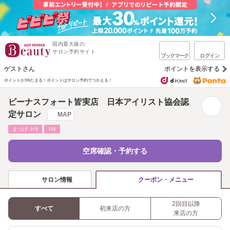
国内最大級の
サロン予約サイト
ブックマーク
ログイン
ゲストさん
ポイントを表示する
ポイントが1%たまる！
ポイントはサロン予約でつかえる！
ビーナスフォート皆実店 日本アイリスト協会認
定サロン
MAP
まつげ･ﾒｲｸ
ﾈｲﾙ
空席確認・予約する
サロン情報
クーポン・メニュー
2回目以降
すべて
初来店の方
来店の方