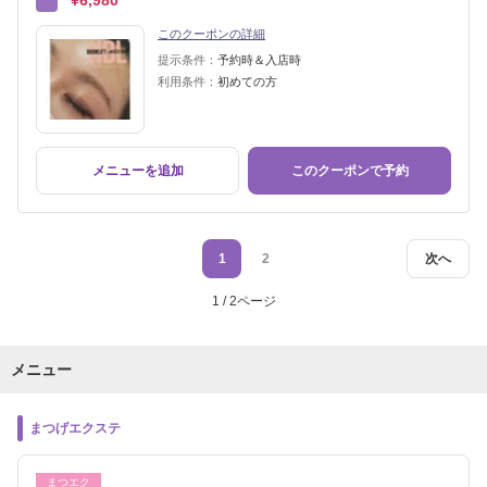
¥6,980
このクーポンの詳細
提示条件：
予約時＆入店時
利用条件：
初めての方
メニューを追加
このクーポンで予約
1
2
次へ
1 / 2ページ
メニュー
まつげエクステ
まつエク