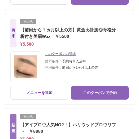
その他
【前回から１ヵ月以上の方】黄金比計測◎骨格分
再
来
析付き美眉Wax ￥5500
¥5,500
このクーポンの詳細
提示条件：
予約時＆入店時
利用条件：
前回から1ヶ月以上の方
メニューを追加
このクーポンで予約
その他
【アイブロウ人気NO2！】ハリウッドブロウリフ
新
規
ト ￥6980