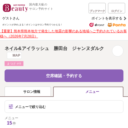
国内最大級の
サロン予約サイト
ブックマーク
ログイン
ゲストさん
ポイントを表示する
ポイントが1%たまる！
ポイントはサロン予約でつかえる！
【重要】熊本県熊本地方で発生した地震の影響のある地域へご予約されているお客
様へ（2026年7月28日）
ネイル&アイラッシュ 勝田台 ジャンヌダルク
MAP
まつげ･ﾒｲｸ
空席確認・予約する
サロン情報
メニュー
メニューで絞り込む
メニュー
15
件