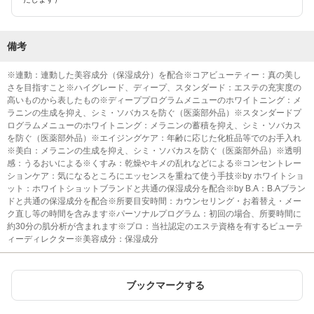
備考
※連動：連動した美容成分（保湿成分）を配合※コアビューティー：真の美し
さを目指すこと※ハイグレード、ディープ、スタンダード：エステの充実度の
高いものから表したもの※ディーププログラムメニューのホワイトニング：メ
ラニンの生成を抑え、シミ・ソバカスを防ぐ（医薬部外品）※スタンダードプ
ログラムメニューのホワイトニング：メラニンの蓄積を抑え、シミ・ソバカス
を防ぐ（医薬部外品）※エイジングケア：年齢に応じた化粧品等でのお手入れ
※美白：メラニンの生成を抑え、シミ・ソバカスを防ぐ（医薬部外品）※透明
感：うるおいによる※くすみ：乾燥やキメの乱れなどによる※コンセントレー
ションケア：気になるところにエッセンスを重ねて使う手技※by ホワイトショ
ット：ホワイトショットブランドと共通の保湿成分を配合※by B.A：B.Aブラン
ドと共通の保湿成分を配合※所要目安時間：カウンセリング・お着替え・メー
ク直し等の時間を含みます※パーソナルプログラム：初回の場合、所要時間に
約30分の肌分析が含まれます※プロ：当社認定のエステ資格を有するビューテ
ィーディレクター※美容成分：保湿成分
ブックマークする