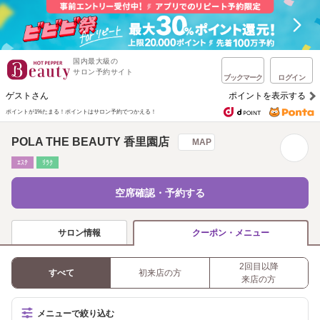
国内最大級の
サロン予約サイト
ブックマーク
ログイン
ゲストさん
ポイントを表示する
ポイントが1%たまる！
ポイントはサロン予約でつかえる！
POLA THE BEAUTY 香里園店
MAP
ｴｽﾃ
ﾘﾗｸ
空席確認・予約する
サロン情報
クーポン・メニュー
2回目以降
すべて
初来店の方
来店の方
メニューで絞り込む