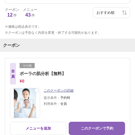
クーポン
メニュー
12
43
件
件
価格は税込表示です。
クーポンは予告なく内容を変更・終了する可能性があります。
クーポン
その他
全
ポーラの肌分析【無料】
員
¥0
このクーポンの詳細
提示条件：
予約時
利用条件：
全員
メニューを追加
このクーポンで予約