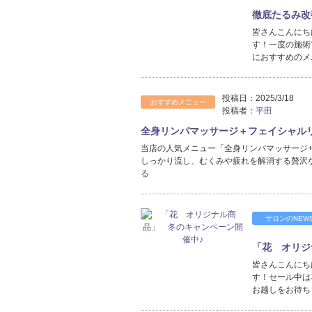
徹底たるみ改
皆さんこんにち
す！一度の施術
におすすめのメ
投稿日：
2025/3/18
おすすめメニュー
投稿者：
平田
全身リンパマッサージ＋フェイシャル
当店の人気メニュー「全身リンパマッサージ
しっかり流し、むくみや疲れを解消する贅沢
る
サロンのNEW
「花 オリジ
皆さんこんにち
す！セール中は
お越しをお待ち