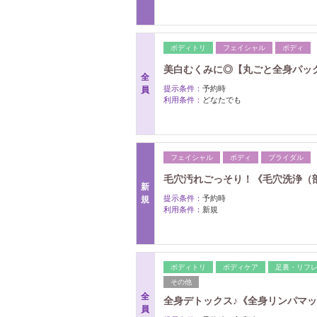
ボディトリ
フェイシャル
ボディ
美白むくみに◎【丸ごと全身パック
全
提示条件：
予約時
員
利用条件：
どなたでも
フェイシャル
ボディ
ブライダル
毛穴汚れごっそり！《毛穴洗浄（
新
提示条件：
予約時
規
利用条件：
新規
ボディトリ
ボディケア
足裏・リフ
その他
全
全身デトックス♪《全身リンパマッ
員