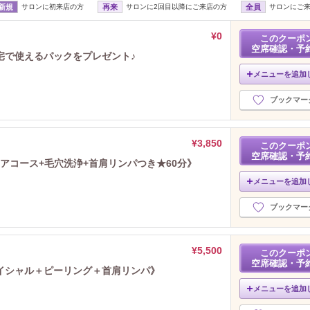
新規
サロンに初来店の方
再来
サロンに2回目以降にご来店の方
全員
サロンにご
¥0
このクーポ
空席確認・予
宅で使えるパックをプレゼント♪
メニューを追加
ブックマー
¥3,850
このクーポ
空席確認・予
アコース+毛穴洗浄+首肩リンパつき★60分》
メニューを追加
ブックマー
¥5,500
このクーポ
空席確認・予
イシャル＋ピーリング＋首肩リンパ》
メニューを追加