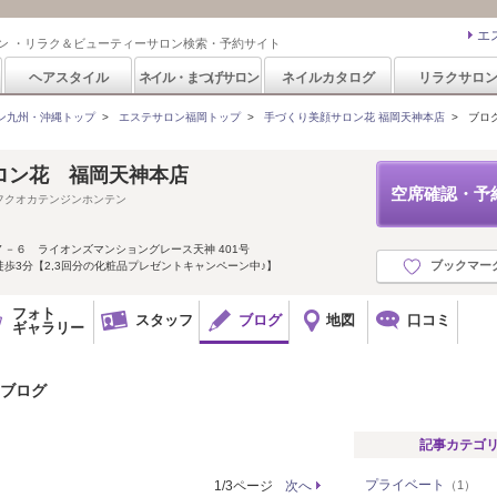
エ
ン ・リラク＆ビューティーサロン検索・予約サイト
ヘアスタイル
ネイル・まつげサロン
ネイルカタログ
リラクサロ
ン九州・沖縄トップ
>
エステサロン福岡トップ
>
手づくり美顔サロン花 福岡天神本店
>
ブロ
ロン花 福岡天神本店
空席確認・予
フクオカテンジンホンテン
－６ ライオンズマンショングレース天神 401号
ブックマー
歩3分【2,3回分の化粧品プレゼントキャンペーン中♪】
フォト
スタッフ
ブログ
地図
口コミ
ギャラリー
のブログ
記事カテゴ
プライベート
1/3ページ
次へ
（1）