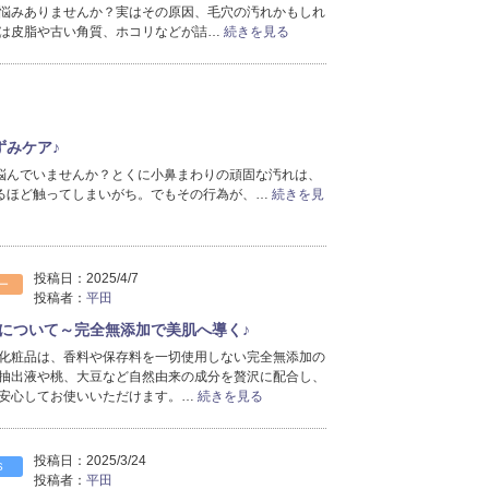
悩みありませんか？実はその原因、毛穴の汚れかもしれ
2021年6月分
（1）
は皮脂や古い角質、ホコリなどが詰…
続きを見る
2021年5月分
（1）
2020年7月分
（1）
2018年6月分
（1）
2018年4月分
（1）
2018年2月分
（2）
ずみケア♪
悩んでいませんか？とくに小鼻まわりの頑固な汚れは、
るほど触ってしまいがち。でもその行為が、…
続きを見
投稿日：
2025/4/7
ー
投稿者：
平田
について～完全無添加で美肌へ導く♪
化粧品は、香料や保存料を一切使用しない完全無添加の
抽出液や桃、大豆など自然由来の成分を贅沢に配合し、
安心してお使いいただけます。…
続きを見る
投稿日：
2025/3/24
S
投稿者：
平田