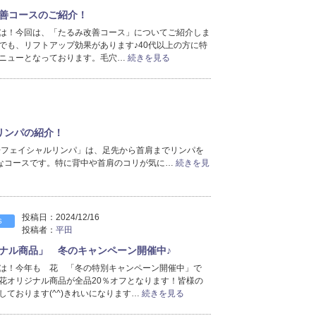
善コースのご紹介！
は！今回は、「たるみ改善コース」についてご紹介しま
でも、リフトアップ効果があります♪40代以上の方に特
ニューとなっております。毛穴…
続きを見る
リンパの紹介！
+フェイシャルリンパ」は、足先から首肩までリンパを
なコースです。特に背中や首肩のコリが気に…
続きを見
投稿日：
2024/12/16
S
投稿者：
平田
ナル商品」 冬のキャンペーン開催中♪
は！今年も 花 「冬の特別キャンペーン開催中」で
花オリジナル商品が全品20％オフとなります！皆様の
しております(^^)きれいになります…
続きを見る