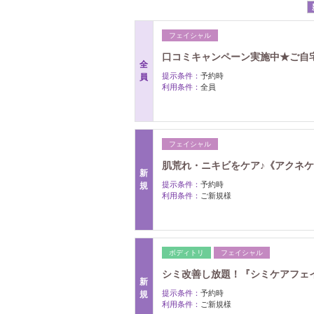
フェイシャル
口コミキャンペーン実施中★ご自
全
提示条件：
予約時
員
利用条件：
全員
フェイシャル
肌荒れ・ニキビをケア♪《アクネケ
新
提示条件：
予約時
規
利用条件：
ご新規様
ボディトリ
フェイシャル
シミ改善し放題！『シミケアフェ
新
提示条件：
予約時
規
利用条件：
ご新規様