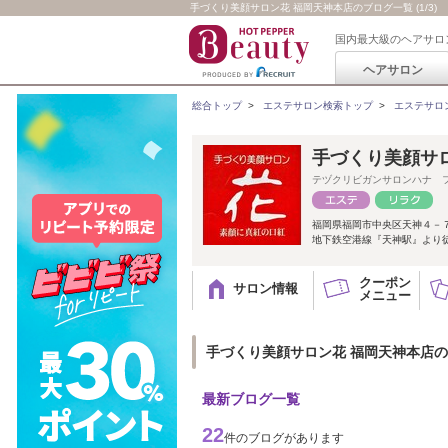
手づくり美顔サロン花 福岡天神本店のブログ一覧 (1/3)
国内最大級のヘアサロ
ヘアサロン
総合トップ
>
エステサロン検索トップ
>
エステサロ
手づくり美顔サ
テヅクリビガンサロンハナ 
福岡県福岡市中央区天神４－７
地下鉄空港線『天神駅』より徒
クーポン
サロン情報
メニュー
手づくり美顔サロン花 福岡天神本店
最新ブログ一覧
22
件のブログがあります