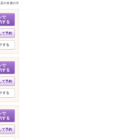
来店の全員の方
ンで
約する
して予約
クする
ンで
約する
して予約
クする
ンで
約する
して予約