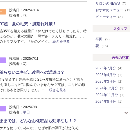
サロンのNEWS
（7）
投稿日：
2025/7/14
おすすめメニュー
（1
ー
投稿者：
花
ビューティー
（3）
5℃超…夏の毛穴・肌荒れ対策！
スタッフ
温35℃を超える猛暑日！体だけでなく肌もぐったり。特
えるのが、毛穴の開き・黒ずみ・テカリ・肌荒れ、、、
平田
（9）
のトラブルです。「朝のメイク…
続きを見る
花
（13）
過去の記事
投稿日：
2025/7/11
投稿者：
花
2025年7月分
（4）
治らないニキビ…改善への近道は？
2025年4月分
（1）
何度変えても効果を感じない●皮膚科に通ったけど治ら
2025年3月分
（2）
繰り返しニキビ”に悩んでいませんか？実は、ニキビの原
2024年12月分
（1）
けにあるとは限りません。ニ…
続きを見る
2024年11月分
（1）
2024年8月分
（1）
投稿日：
2025/7/8
2024年7月分
（1）
投稿者：
平田
2024年6月分
（1）
ままでは、どんなお化粧品も効果なし！？
2024年5月分
（1）
ケアを使っているのに、なぜか肌の調子が上がらな
2024年4月分
（2）