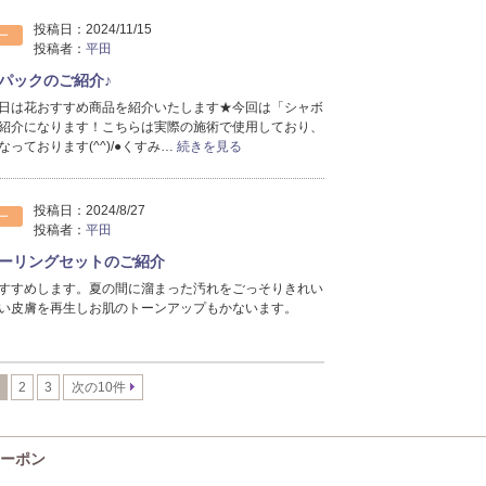
投稿日：
2024/11/15
ー
投稿者：
平田
パックのご紹介♪
日は花おすすめ商品を紹介いたします★今回は「シャボ
紹介になります！こちらは実際の施術で使用しており、
っております(^^)/●くすみ…
続きを見る
投稿日：
2024/8/27
ー
投稿者：
平田
ーリングセットのご紹介
すすめします。夏の間に溜まった汚れをごっそりきれい
い皮膚を再生しお肌のトーンアップもかないます。
2
3
次の10件
クーポン