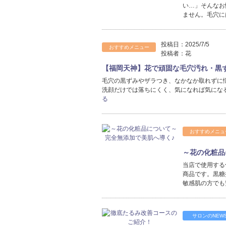
い…」そんなお
ません。毛穴に
投稿日：
2025/7/5
おすすめメニュー
投稿者：
花
【福岡天神】花で頑固な毛穴汚れ・黒
毛穴の黒ずみやザラつき、なかなか取れずに
洗顔だけでは落ちにくく、気になれば気にな
る
おすすめメニュ
～花の化粧品
当店で使用する
商品です。黒糖
敏感肌の方でも
サロンのNEW