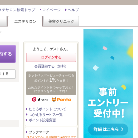
ステサロン検索トップ
マイページ
ヘルプ
ン
エステサロン
美容クリニック
グ
ようこそ、ゲストさん。
約する
ログインする
会員登録する（無料）
クする
ホットペッパービューティーなら
1%
ポイントが
たまる！
ためたポイントをつかっておとく
にサロンをネット予約！
たまるポイントについて
つかえるサービス一覧
ポイント設定変更
リ
ブックマーク
ログインすると会員情報に保存できます