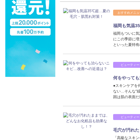
おすすめメニュ
福岡も気温3
福岡もついに気
にこの季節に増
といった夏特有
ビューティー
何をやっても
●スキンケアを
ない…そんな“
因は肌の表面だ
ビューティー
毛穴が汚れた
「高級なスキン