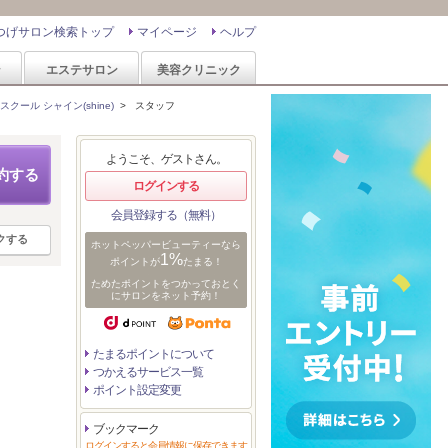
つげサロン検索トップ
マイページ
ヘルプ
ン
エステサロン
美容クリニック
ール シャイン(shine)
>
スタッフ
ようこそ、ゲストさん。
約する
ログインする
会員登録する（無料）
クする
ホットペッパービューティーなら
1%
ポイントが
たまる！
ためたポイントをつかっておとく
にサロンをネット予約！
たまるポイントについて
つかえるサービス一覧
ポイント設定変更
ブックマーク
ログインすると会員情報に保存できます