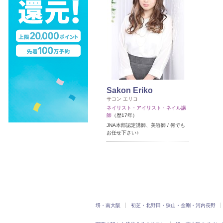
Sakon Eriko
サコン エリコ
ネイリスト・アイリスト・ネイル講
師
（歴17年）
JNA本部認定講師、美容師 / 何でも
お任せ下さい♪
堺・南大阪
初芝・北野田・狭山・金剛・河内長野