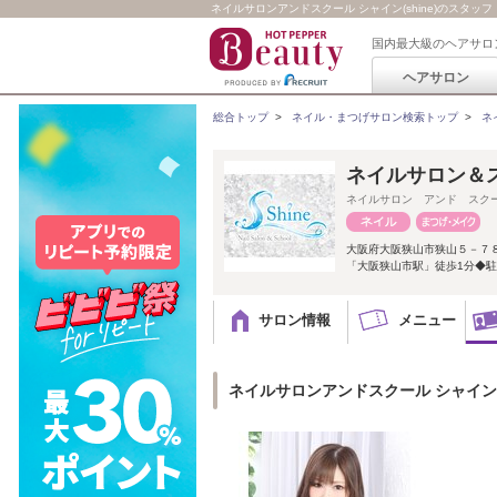
ネイルサロンアンドスクール シャイン(shine)のスタッフ
国内最大級のヘアサロ
ヘアサロン
総合トップ
>
ネイル・まつげサロン検索トップ
>
ネ
ネイルサロン＆ス
ネイルサロン アンド スク
大阪府大阪狭山市狭山５－７
「大阪狭山市駅」徒歩1分◆駐
サロン情報
メニュー
ネイルサロンアンドスクール シャイン(s