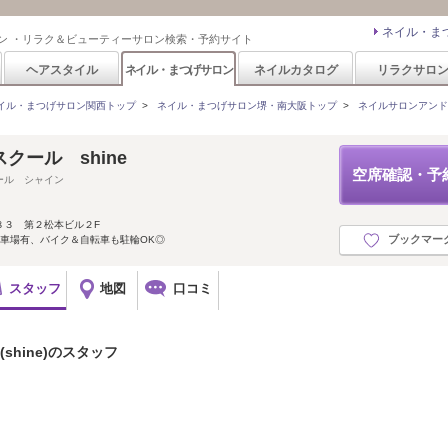
ネイル・ま
ン ・リラク＆ビューティーサロン検索・予約サイト
ヘアスタイル
ネイル・まつげサロン
ネイルカタログ
リラクサロ
イル・まつげサロン関西トップ
>
ネイル・まつげサロン堺・南大阪トップ
>
ネイルサロンアンドスク
クール shine
空席確認・予
ール シャイン
８３ 第２松本ビル２F
ブックマー
車場有、バイク＆自転車も駐輪OK◎
スタッフ
地図
口コミ
hine)のスタッフ