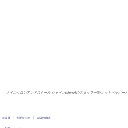
ネイルサロンアンドスクール シャイン(shine)のスタッフ一覧/ホットペッパー
大阪府
大阪狭山市
大阪狭山市