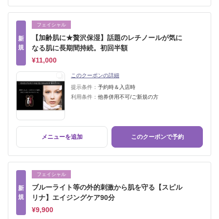
フェイシャル
【加齢肌に★贅沢保湿】話題のレチノールが気に
新
規
なる肌に長期間持続。初回半額
¥11,000
このクーポンの詳細
提示条件：
予約時＆入店時
利用条件：
他券併用不可/ご新規の方
メニューを追加
このクーポンで予約
フェイシャル
ブルーライト等の外的刺激から肌を守る【スピル
新
規
リナ】エイジングケア90分
¥9,900