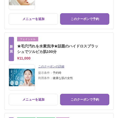
メニューを追加
このクーポンで予約
フェイシャル
★毛穴汚れを水素洗浄★話題のハイドロスプラッ
新
規
シュでツルピカ肌100分
¥11,000
このクーポンの詳細
提示条件：
予約時
利用条件：
健康な肌の女性
メニューを追加
このクーポンで予約