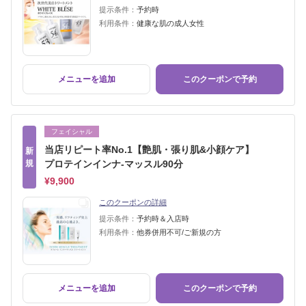
提示条件：
予約時
利用条件：
健康な肌の成人女性
メニューを追加
このクーポンで予約
フェイシャル
当店リピート率No.1【艶肌・張り肌&小顔ケア】
新
規
プロテインインナ-マッスル90分
¥9,900
このクーポンの詳細
提示条件：
予約時＆入店時
利用条件：
他券併用不可/ご新規の方
メニューを追加
このクーポンで予約