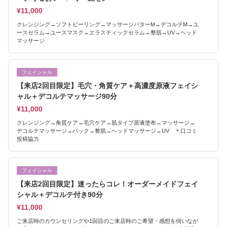
¥11,000
クレンジング→ソフトピーリング→マッサージバターM→デコルテM→ユ
ースセラム→ユースマスク→エラスティックセラム→整肌→UV→ヘッド
マッサージ
フェイシャル
【来店2回目限定】毛穴・角質ケア＋高濃度原液フェイシ
ャル＋デコルテマッサージ90分
¥11,000
クレンジング→角質ケア→毛穴ケア→肌タイプ原液塗布→マッサージ→
デコルテマッサージ→パック→整肌→ヘッドマッサージ→UV ＊口コミ
投稿協力
フェイシャル
【来店2回目限定】迷ったらコレ！オーダーメイドフェイ
シャル＋デコルテ付き90分
¥11,000
ご来店時のカウンセリングや1回目のご来店時のご希望・感想を伺いなが