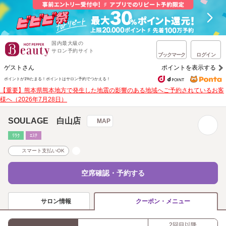
国内最大級の
サロン予約サイト
ブックマーク
ログイン
ゲストさん
ポイントを表示する
ポイントが1%たまる！
ポイントはサロン予約でつかえる！
【重要】熊本県熊本地方で発生した地震の影響のある地域へご予約されているお客
様へ（2026年7月28日）
SOULAGE 白山店
MAP
ﾘﾗｸ
ｴｽﾃ
スマート支払いOK
空席確認・予約する
サロン情報
クーポン・メニュー
2回目以降