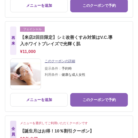
メニューを追加
このクーポンで予約
フェイシャル
【来店2回目限定】シミ改善くすみ対策はV.C.導
再
来
入ホワイトブレイズで光輝く肌
¥11,000
このクーポンの詳細
提示条件：
予約時
利用条件：
健康な成人女性
メニューを追加
このクーポンで予約
メニューを選択してご利用いただくクーポンです
全
【誕生月はお得！10％割引クーポン】
員