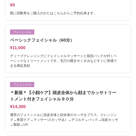
¥0
既に回数券をご購入のかたはこちらからご予約出来ます。
フェイシャル
ベーシックフェイシャル（60分）
¥11,000
ディープクレンジングにフェイシャルマッサージと肌別パックが付くベ
ーシックなトリートメントです。毛穴の開きやくすみなどすぐに実感で
きる満足美顔
フェイシャル
＊新規＊【小顔ケア】頭皮全体から顔までカッサトリー
トメント付きフェイシャル９０分
¥14,300
通常のフェイシャルに頭皮全体と顔全体のカッサをプラス。クレンジン
グ→角質ケア→マッサージ(カッサ込）→デコルテ→パック→頭皮カッサ
→製肌→UV