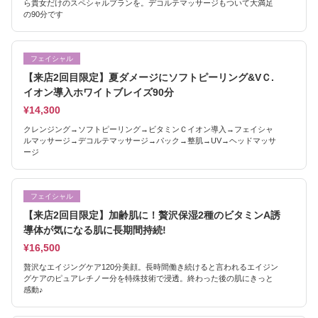
ら貴女だけのスペシャルプランを。デコルテマッサージもついて大満足
の90分です
フェイシャル
【来店2回目限定】夏ダメージにソフトピーリング&VＣ.
イオン導入ホワイトブレイズ90分
¥14,300
クレンジング→ソフトピーリング→ビタミンＣイオン導入→フェイシャ
ルマッサージ→デコルテマッサージ→パック→整肌→UV→ヘッドマッサ
ージ
フェイシャル
【来店2回目限定】加齢肌に！贅沢保湿2種のビタミンA誘
導体が気になる肌に長期間持続!
¥16,500
贅沢なエイジングケア120分美顔。長時間働き続けると言われるエイジン
グケアのピュアレチノー分を特殊技術で浸透。終わった後の肌にきっと
感動♪