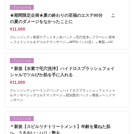
フェイシャル
★期間限定企画★夏の終わりの至福のエステ90分 こ
の夏のダメージをなかったことに
¥11,000
クレンジング→角質ケア→イオン水パック→毛穴洗浄→フラーレン塗布
→フェイシャル＆デコルテマッサージ→APPSパック(生）→整肌→UV
フェイシャル
＊新規【水素で毛穴洗浄】ハイドロスプラッシュフェイ
シャルでツルぴか肌を手に入れる
¥11,000
クレンジング→ピーリングパック→ハイドロスプラッシュ→フェイシャ
ルマッサージ→デコルテマッサージ→肌別贅沢パック→整肌→ヘッドマ
ッサージ
フェイシャル
＊新規【スピルリナトリートメント】年齢を重ねた肌
へ。うるおい・ハリ・艶を。