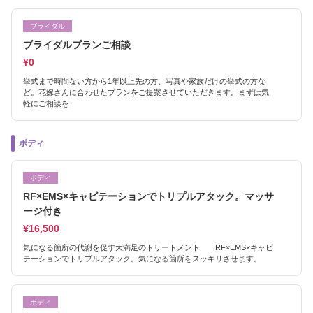
ブライダル
ブライダルプランご相談
¥0
挙式まで時間ない方から1年以上先の方、写真や家族だけの挙式の方な
ど。花嫁さんに合わせたプランをご提案させていただきます。まずは気
軽にご相談を
ボディ
ボディ
RF×EMS×キャビテーションでトリプルアタック。マッサ
ージ付き
¥16,500
気になる箇所の代謝を促す大満足のトリートメント RF×EMS×キャビ
テーションでトリプルアタック。気になる箇所をスッキリさせます。
ボディ