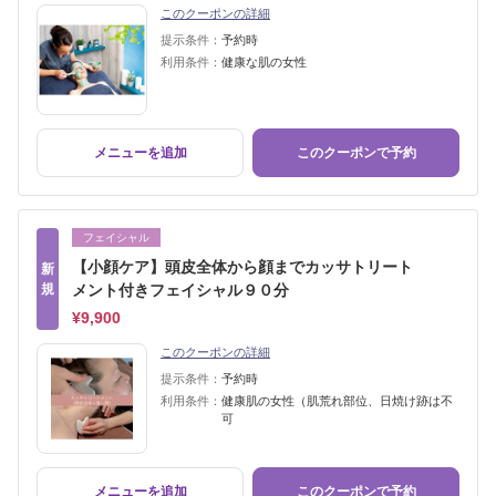
このクーポンの詳細
提示条件：
予約時
利用条件：
健康な肌の女性
メニューを追加
このクーポンで予約
フェイシャル
【小顔ケア】頭皮全体から顔までカッサトリート
新
規
メント付きフェイシャル９０分
¥9,900
このクーポンの詳細
提示条件：
予約時
利用条件：
健康肌の女性（肌荒れ部位、日焼け跡は不
可
メニューを追加
このクーポンで予約