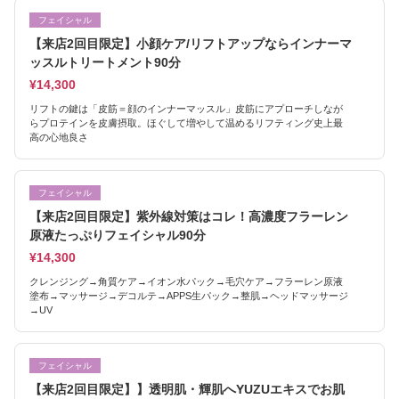
フェイシャル
【来店2回目限定】小顔ケア/リフトアップならインナーマ
ッスルトリートメント90分
¥14,300
リフトの鍵は「皮筋＝顔のインナーマッスル」皮筋にアプローチしなが
らプロテインを皮膚摂取。ほぐして増やして温めるリフティング史上最
高の心地良さ
フェイシャル
【来店2回目限定】紫外線対策はコレ！高濃度フラーレン
原液たっぷりフェイシャル90分
¥14,300
クレンジング→角質ケア→イオン水パック→毛穴ケア→フラーレン原液
塗布→マッサージ→デコルテ→APPS生パック→整肌→ヘッドマッサージ
→UV
フェイシャル
【来店2回目限定】】透明肌・輝肌へYUZUエキスでお肌