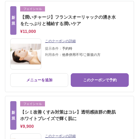
フェイシャル
【潤いチャージ】フランスオーリャックの湧き水
新
規
をたっぷりと補給する潤いケア
¥11,000
このクーポンの詳細
提示条件：
予約時
利用条件：
他券併用不可/ご新規の方
メニューを追加
このクーポンで予約
フェイシャル
【シミ改善くすみ対策はコレ】透明感抜群の艶肌
新
規
ホワイトブレイズで輝く肌に
¥9,900
このクーポンの詳細