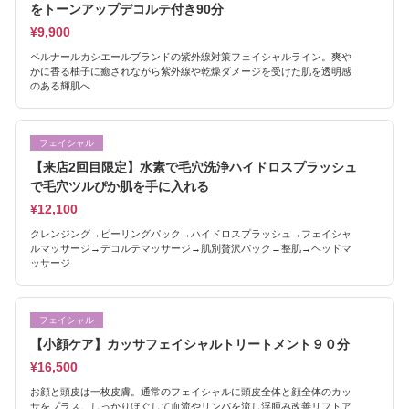
をトーンアップデコルテ付き90分
¥9,900
ベルナールカシエールブランドの紫外線対策フェイシャルライン。爽や
かに香る柚子に癒されながら紫外線や乾燥ダメージを受けた肌を透明感
のある輝肌へ
フェイシャル
【来店2回目限定】水素で毛穴洗浄ハイドロスプラッシュ
で毛穴ツルぴか肌を手に入れる
¥12,100
クレンジング→ピーリングパック→ハイドロスプラッシュ→フェイシャ
ルマッサージ→デコルテマッサージ→肌別贅沢パック→整肌→ヘッドマ
ッサージ
フェイシャル
【小顔ケア】カッサフェイシャルトリートメント９０分
¥16,500
お顔と頭皮は一枚皮膚。通常のフェイシャルに頭皮全体と顔全体のカッ
サをプラス。しっかりほぐして血流やリンパを流し浮腫み改善リフトア