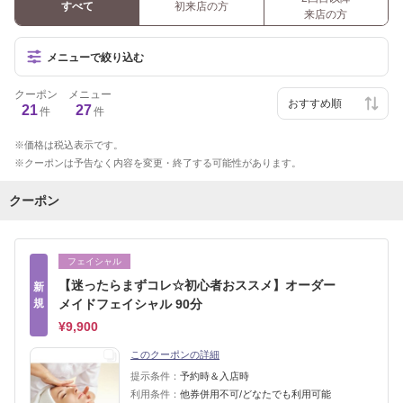
すべて
初来店の方
来店の方
メニューで絞り込む
クーポン
メニュー
21
27
件
件
価格は税込表示です。
クーポンは予告なく内容を変更・終了する可能性があります。
クーポン
フェイシャル
【迷ったらまずコレ☆初心者おススメ】オーダー
新
規
メイドフェイシャル 90分
¥9,900
このクーポンの詳細
提示条件：
予約時＆入店時
利用条件：
他券併用不可/どなたでも利用可能