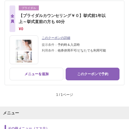
ブライダル
【ブライダルカウンセリング￥０】挙式前1年以
全
員
上～挙式直前の方も 60分
¥0
このクーポンの詳細
提示条件：
予約時＆入店時
利用条件：
他券併用不可/どなたでも利用可能
メニューを追加
このクーポンで予約
1 / 1ページ
メニュー
その他メニュー（エステ）