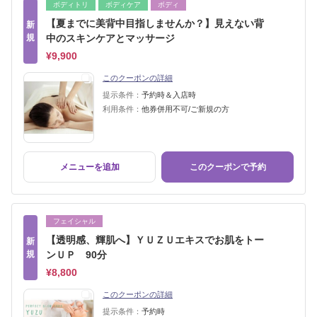
ボディトリ
ボディケア
ボディ
【夏までに美背中目指しませんか？】見えない背
新
規
中のスキンケアとマッサージ
¥9,900
このクーポンの詳細
提示条件：
予約時＆入店時
利用条件：
他券併用不可/ご新規の方
メニューを追加
このクーポンで予約
フェイシャル
【透明感、輝肌へ】ＹＵＺＵエキスでお肌をトー
新
規
ンＵＰ 90分
¥8,800
このクーポンの詳細
提示条件：
予約時