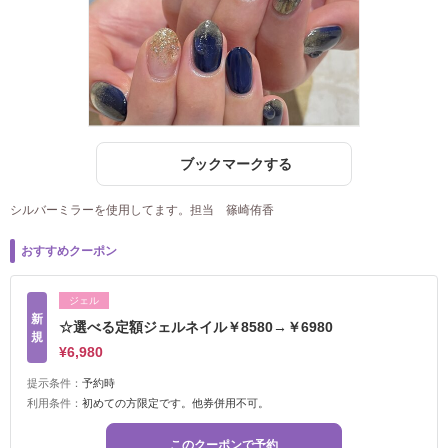
ブックマークする
シルバーミラーを使用してます。担当 篠崎侑香
おすすめクーポン
ジェル
新
☆選べる定額ジェルネイル￥8580→￥6980
規
¥6,980
提示条件：
予約時
利用条件：
初めての方限定です。他券併用不可。
このクーポンで予約