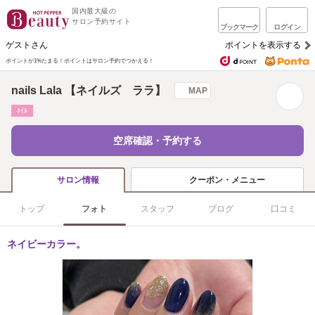
国内最大級の
サロン予約サイト
ブックマーク
ログイン
ゲストさん
ポイントを表示する
ポイントが1%たまる！
ポイントはサロン予約でつかえる！
nails Lala 【ネイルズ ララ】
MAP
ﾈｲﾙ
空席確認・予約する
クーポン・メニュー
サロン情報
トップ
フォト
スタッフ
ブログ
口コミ
ネイビーカラー。