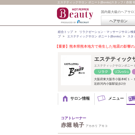
エステティックサロン ボニート(Bonito)スタッフ / 赤堀 
国内最大級のヘアサロ
ヘアサロン
総合トップ
>
リラクゼーション・マッサージサロン検
プ
>
エステティックサロン ボニート(Bonito)
>
スタ
【重要】熊本県熊本地方で発生した地震の影響のあ
エステティックサロ
エステティックサロンボニー
大阪府東大阪市小阪本町１－
近鉄河内小阪駅徒歩2分
サロン情報
メニュー
コアトレーナー
赤堀 暁子
アカホリ アキコ