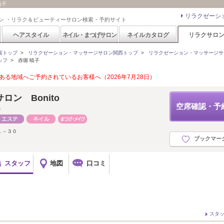
暁子
リラクゼーシ
ン ・リラク＆ビューティーサロン検索・予約サイト
ヘアスタイル
ネイル・まつげサロン
ネイルカタログ
リラクサロ
索トップ
>
リラクゼーション・マッサージサロン関西トップ
>
リラクゼーション・マッサージサ
ッフ
>
赤堀 暁子
る地域へご予約されているお客様へ（2026年7月28日）
ン Bonito
空席確認・予
ト
１－３０
ブックマー
スタッフ
地図
口コミ
スタ