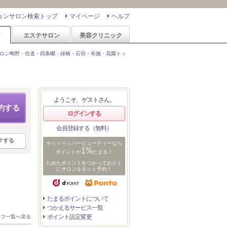
ョンサロン検索トップ
マイページ
ヘルプ
ン
エステサロン
美容クリニック
ロン鴫野・住道・四条畷・緑橋・石切・布施・花園トッ
ようこそ、ゲストさん。
約する
ログインする
会員登録する（無料）
クする
ホットペッパービューティーなら
1%
ポイントが
たまる！
ためたポイントをつかっておとく
にサロンをネット予約！
たまるポイントについて
つかえるサービス一覧
ポイント設定変更
ッフ一覧へ戻る