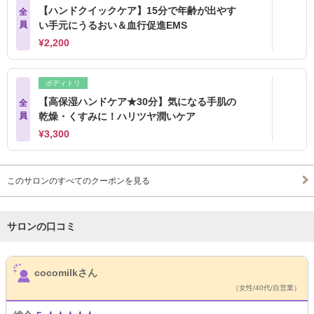
【ハンドクイックケア】15分で年齢が出やす
全
員
い手元にうるおい＆血行促進EMS
¥2,200
ボディトリ
【高保湿ハンドケア★30分】気になる手肌の
全
員
乾燥・くすみに！ハリツヤ潤いケア
¥3,300
このサロンのすべてのクーポンを見る
サロンの口コミ
サロンPick Up
cocomilkさん
（女性/40代/自営業）