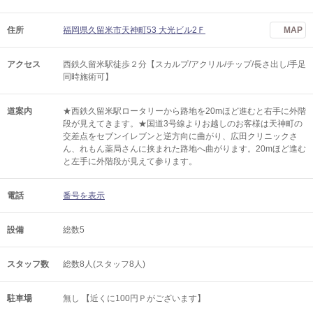
住所
福岡県久留米市天神町53 大光ビル2Ｆ
MAP
アクセス
西鉄久留米駅徒歩２分【スカルプ/アクリル/チップ/長さ出し/手足
同時施術可】
道案内
★西鉄久留米駅ロータリーから路地を20mほど進むと右手に外階
段が見えてきます。★国道3号線よりお越しのお客様は天神町の
交差点をセブンイレブンと逆方向に曲がり、広田クリニックさ
ん、れもん薬局さんに挟まれた路地へ曲がります。20mほど進む
と左手に外階段が見えて参ります。
電話
番号を表示
設備
総数5
スタッフ数
総数8人(スタッフ8人)
駐車場
無し 【近くに100円Ｐがございます】