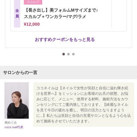
スカルプ
【長さ出し】美フォルムMサイズまで♪
全
員
スカルプ＋ワンカラー/マグ/ラメ
¥12,000
おすすめクーポンをもっと見る
サロンからの一言
ココネイルは【ネイルで女性が笑顔と自信に溢れ輝き続
ける世界へ】をミッションにお客様のお爪の状態、お悩
みに応じて、メニュー、使用する材料、施術方法をカウ
ンセリングにてご案内致しております。【綺麗なネイル
を見て今日の疲れを癒し、明日の活力となりますよう
に...】私たちは笑顔と自信の充電サロンとなるよう心を込
めて施術をさせていただきます。
南めぐみ
coco.nail代表