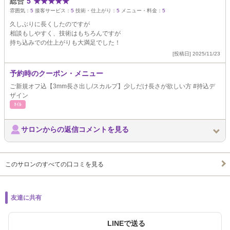
総合
5
★
★
★
★
★
雰囲気：
5
接客サービス：
5
技術・仕上がり：
5
メニュー・料金：
5
久しぶりに長くしたのですが
相談もしやすく、技術はもちろんですが
持ち込みでの仕上がりも大満足でした！
[投稿日] 2025/11/23
予約時のクーポン・メニュー
ご新規オフ込【3mm長さ出し/スカルプ】少しだけ長さが欲しい方 #持込デ
ザイン
ﾈｲﾙ
サロンからの返信コメントを見る
このサロンのすべての口コミを見る
友達に共有
LINEで送る