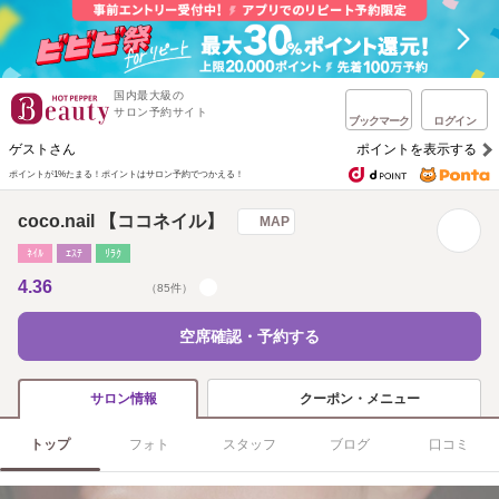
国内最大級の
サロン予約サイト
ブックマーク
ログイン
ゲストさん
ポイントを表示する
ポイントが1%たまる！
ポイントはサロン予約でつかえる！
coco.nail 【ココネイル】
MAP
ﾈｲﾙ
ｴｽﾃ
ﾘﾗｸ
4.36
（85件）
空席確認・予約する
クーポン・メニュー
サロン情報
トップ
フォト
スタッフ
ブログ
口コミ