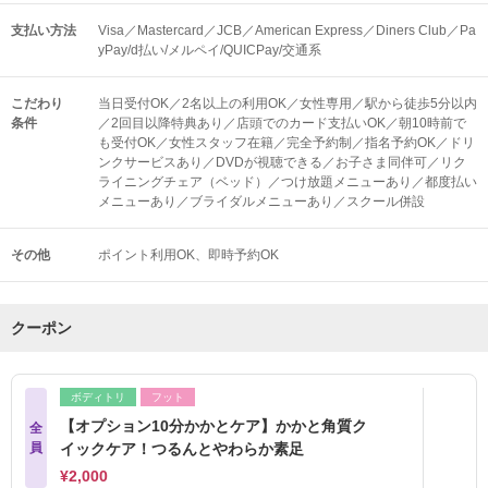
支払い方法
Visa／Mastercard／JCB／American Express／Diners Club／Pa
yPay/d払い/メルペイ/QUICPay/交通系
こだわり
当日受付OK／2名以上の利用OK／女性専用／駅から徒歩5分以内
条件
／2回目以降特典あり／店頭でのカード支払いOK／朝10時前で
も受付OK／女性スタッフ在籍／完全予約制／指名予約OK／ドリ
ンクサービスあり／DVDが視聴できる／お子さま同伴可／リク
ライニングチェア（ベッド）／つけ放題メニューあり／都度払い
メニューあり／ブライダルメニューあり／スクール併設
その他
ポイント利用OK
即時予約OK
クーポン
ボディトリ
フット
【オプション10分かかとケア】かかと角質ク
全
員
イックケア！つるんとやわらか素足
¥2,000