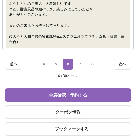
お久しぶりのご来店、大変嬉しいです！
また、酵素風呂や顔パック、楽しみにしていただき
ありがとうございます。
またのご来店をお待ちしております。
ひのきと大和当帰の酵素風呂&エステラニオラプラチナム店（目黒・白
金台）
前へ
4
5
6
7
8
次へ
6 / 30ページ
空席確認・予約する
クーポン情報
ブックマークする