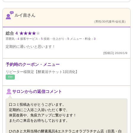
ルイ吉さん
（男性/30代後半/会社員）
総合
4
★
★
★
★
★
雰囲気：
4
接客サービス：
5
技術・仕上がり：
5
メニュー・料金：
3
定期的に通いたいと思います！
[投稿日] 2026/1/9
予約時のクーポン・メニュー
リピーター様限定【酵素浴チケット1回消化】
ﾘﾗｸ
サロンからの返信コメント
口コミ投稿ありがとうございます。
定期的にご入浴ご入浴いただく事で、
体質改善や、免疫力アップに繋がります！
またのご来店をお待ちしております。
ひのきと大和当帰の酵素風呂&エステラニオラプラチナム店（目黒・白