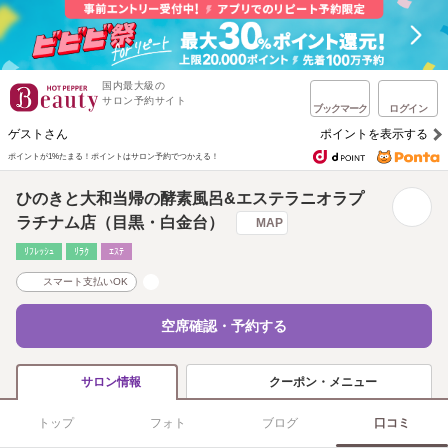
国内最大級の
サロン予約サイト
ブックマーク
ログイン
ゲストさん
ポイントを表示する
ポイントが1%たまる！
ポイントはサロン予約でつかえる！
ひのきと大和当帰の酵素風呂&エステラニオラプ
ラチナム店（目黒・白金台）
MAP
ﾘﾌﾚｯｼｭ
ﾘﾗｸ
ｴｽﾃ
スマート支払いOK
空席確認・予約する
クーポン・メニュー
サロン情報
トップ
フォト
ブログ
口コミ