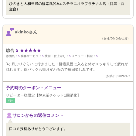
ひのきと大和当帰の酵素風呂&エステラニオラプラチナム店（目黒・白
金台）
akinkoさん
（女性/50代/会社員）
総合
5
★
★
★
★
★
雰囲気：
5
接客サービス：
5
技術・仕上がり：
5
メニュー・料金：
5
3ヶ月ぶりぐらいに行きました！酵素風呂に入ると体がスッキリして疲れが
取れます。顔パックも毎月変わるので毎回楽しみです。
[投稿日] 2026/1/7
予約時のクーポン・メニュー
リピーター様限定【酵素浴チケット1回消化】
ﾘﾗｸ
サロンからの返信コメント
口コミ投稿ありがとうございます。