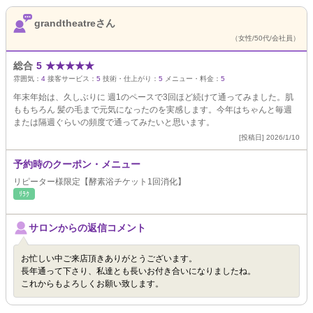
grandtheatreさん
（女性/50代/会社員）
総合
5
★
★
★
★
★
雰囲気：
4
接客サービス：
5
技術・仕上がり：
5
メニュー・料金：
5
年末年始は、久しぶりに 週1のペースで3回ほど続けて通ってみました。肌
ももちろん 髪の毛まで元気になったのを実感します。今年はちゃんと毎週
または隔週ぐらいの頻度で通ってみたいと思います。
[投稿日] 2026/1/10
予約時のクーポン・メニュー
リピーター様限定【酵素浴チケット1回消化】
ﾘﾗｸ
サロンからの返信コメント
お忙しい中ご来店頂きありがとうございます。
長年通って下さり、私達とも長いお付き合いになりましたね。
これからもよろしくお願い致します。