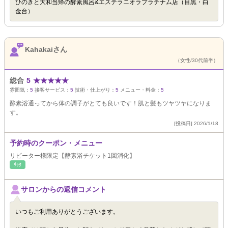
ひのきと大和当帰の酵素風呂&エステラニオラプラチナム店（目黒・白
金台）
Kahakaiさん
（女性/30代前半）
総合
5
★
★
★
★
★
雰囲気：
5
接客サービス：
5
技術・仕上がり：
5
メニュー・料金：
5
酵素浴通ってから体の調子がとても良いです！肌と髪もツヤツヤになりま
す。
[投稿日] 2026/1/18
予約時のクーポン・メニュー
リピーター様限定【酵素浴チケット1回消化】
ﾘﾗｸ
サロンからの返信コメント
いつもご利用ありがとうございます。