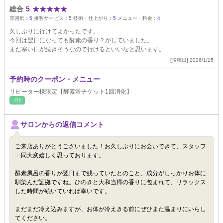
総合
5
★
★
★
★
★
雰囲気：
5
接客サービス：
5
技術・仕上がり：
5
メニュー・料金：
4
久しぶりに行けてよかったです。
今回は翌日になっても酵素の香り？がしていました。
まだ寒い日が続きそうなので行けるといいなと思います。
[投稿日] 2026/1/15
予約時のクーポン・メニュー
リピーター様限定【酵素浴チケット1回消化】
ﾘﾗｸ
サロンからの返信コメント
ご来店ありがとうございました！お久しぶりにお会いできて、スタッフ
一同大変嬉しく思っております。
酵素風呂の香りが翌日まで残っていたとのこと、成分がしっかりお体に
馴染んだ証拠ですね。ひのきと大和当帰の香りに包まれて、リラックス
した時間が続いていれば幸いです。
まだまだ冷え込みますが、お体が冷えきる前にぜひまた温まりにいらし
てください。