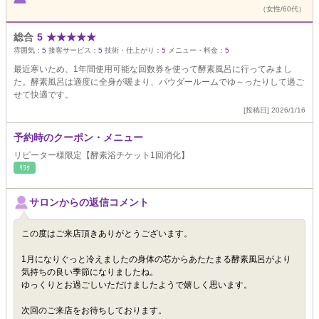
（女性/60代）
総合
5
★
★
★
★
★
雰囲気：
5
接客サービス：
5
技術・仕上がり：
5
メニュー・料金：
5
最近寒いため、1年間使用可能な回数券を使って酵素風呂に行ってみまし
た。酵素風呂は適度に全身が暖まり、パウダールームでゆ～ったりして過ご
せて快適です。
[投稿日] 2026/1/16
予約時のクーポン・メニュー
リピーター様限定【酵素浴チケット1回消化】
ﾘﾗｸ
サロンからの返信コメント
この度はご来店頂きありがとうございます。
1月になりぐっと冷えましたの身体の芯からあたたまる酵素風呂がより
気持ちの良い季節になりましたね。
ゆっくりとお過ごしいただけましたようで嬉しく思います。
次回のご来店をお待ちしております。