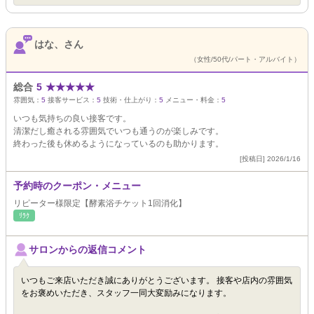
はな、さん
（女性/50代/パート・アルバイト）
総合
5
★
★
★
★
★
雰囲気：
5
接客サービス：
5
技術・仕上がり：
5
メニュー・料金：
5
いつも気持ちの良い接客です。
清潔だし癒される雰囲気でいつも通うのが楽しみです。
終わった後も休めるようになっているのも助かります。
[投稿日] 2026/1/16
予約時のクーポン・メニュー
リピーター様限定【酵素浴チケット1回消化】
ﾘﾗｸ
サロンからの返信コメント
いつもご来店いただき誠にありがとうございます。 接客や店内の雰囲気
をお褒めいただき、スタッフ一同大変励みになります。