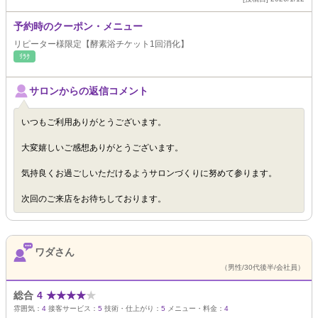
予約時のクーポン・メニュー
リピーター様限定【酵素浴チケット1回消化】
ﾘﾗｸ
サロンからの返信コメント
いつもご利用ありがとうございます。
大変嬉しいご感想ありがとうございます。
気持良くお過ごしいただけるようサロンづくりに努めて参ります。
次回のご来店をお待ちしております。
ワダさん
（男性/30代後半/会社員）
総合
4
★
★
★
★
★
雰囲気：
4
接客サービス：
5
技術・仕上がり：
5
メニュー・料金：
4