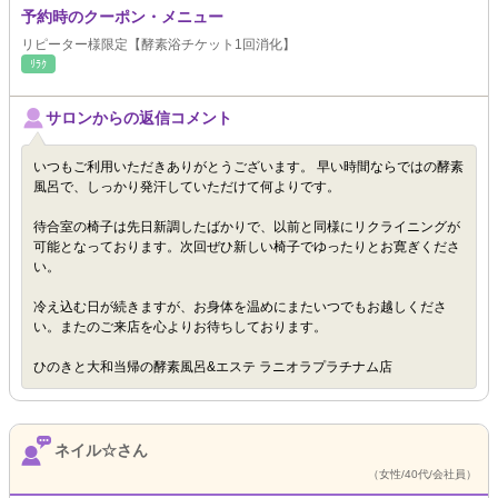
予約時のクーポン・メニュー
リピーター様限定【酵素浴チケット1回消化】
ﾘﾗｸ
サロンからの返信コメント
いつもご利用いただきありがとうございます。 早い時間ならではの酵素
風呂で、しっかり発汗していただけて何よりです。
待合室の椅子は先日新調したばかりで、以前と同様にリクライニングが
可能となっております。次回ぜひ新しい椅子でゆったりとお寛ぎくださ
い。
冷え込む日が続きますが、お身体を温めにまたいつでもお越しくださ
い。またのご来店を心よりお待ちしております。
ひのきと大和当帰の酵素風呂&エステ ラニオラプラチナム店
ネイル☆さん
（女性/40代/会社員）