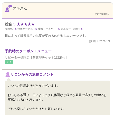
アキさん
（女性/40代）
総合
5
★
★
★
★
★
雰囲気：
5
接客サービス：
5
技術・仕上がり：
5
メニュー・料金：
5
日によって酵素風呂の温度が変わるのが楽しみの一つです。
[投稿日] 2026/1/9
予約時のクーポン・メニュー
リピーター様限定【酵素浴チケット1回消化】
ﾘﾗｸ
サロンからの返信コメント
いつもご利用ありがとうございます。
おっしゃる通り、日によってまた体調など様々な要因で温まりの違いを
実感されるかと思います。
ぞれも楽しんでいただけたら嬉しいです。