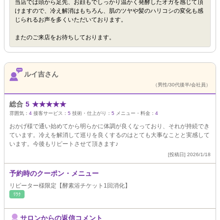
当店では頭から足先、お顔もでしっかり温かく発酵したオガを感じて頂
けますので、冷え解消はもちろん、肌のツヤや髪のハリコシの変化も感
じられるお声を多くいただいております。
またのご来店をお待ちしております。
ルイ吉さん
（男性/30代後半/会社員）
総合
5
★
★
★
★
★
雰囲気：
4
接客サービス：
5
技術・仕上がり：
5
メニュー・料金：
4
おかげ様で通い始めてから明らかに体調が良くなっており、それが持続でき
ています。冷えを解消して巡りを良くするのはとても大事なことと実感して
います。今後もリピートさせて頂きます♪
[投稿日] 2026/1/18
予約時のクーポン・メニュー
リピーター様限定【酵素浴チケット1回消化】
ﾘﾗｸ
サロンからの返信コメント